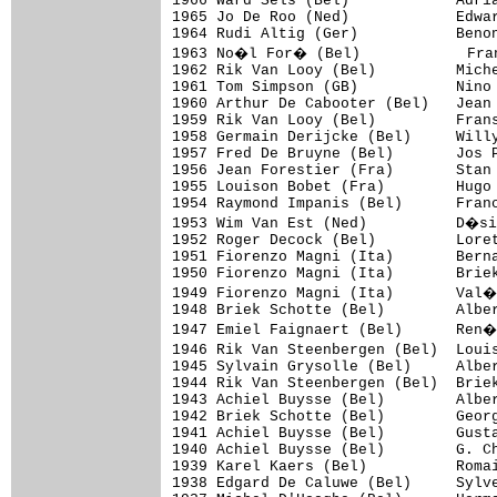
1966 Ward Sels (Bel)            Adria
1965 Jo De Roo (Ned)            Edwar
1964 Rudi Altig (Ger)           Benon
1963 No�l For� (Bel)            Fran
1962 Rik Van Looy (Bel)         Miche
1961 Tom Simpson (GB)           Nino 
1960 Arthur De Cabooter (Bel)   Jean 
1959 Rik Van Looy (Bel)         Frans
1958 Germain Derijcke (Bel)     Willy
1957 Fred De Bruyne (Bel)       Jos P
1956 Jean Forestier (Fra)       Stan 
1955 Louison Bobet (Fra)        Hugo 
1954 Raymond Impanis (Bel)      Franc
1953 Wim Van Est (Ned)          D�si
1952 Roger Decock (Bel)         Loret
1951 Fiorenzo Magni (Ita)       Berna
1950 Fiorenzo Magni (Ita)       Briek
1949 Fiorenzo Magni (Ita)       Val�
1948 Briek Schotte (Bel)        Alber
1947 Emiel Faignaert (Bel)      Ren�
1946 Rik Van Steenbergen (Bel)  Loui
1945 Sylvain Grysolle (Bel)     Alber
1944 Rik Van Steenbergen (Bel)  Briek
1943 Achiel Buysse (Bel)        Alber
1942 Briek Schotte (Bel)        Georg
1941 Achiel Buysse (Bel)        Gusta
1940 Achiel Buysse (Bel)        G. Ch
1939 Karel Kaers (Bel)          Romai
1938 Edgard De Caluwe (Bel)     Sylve