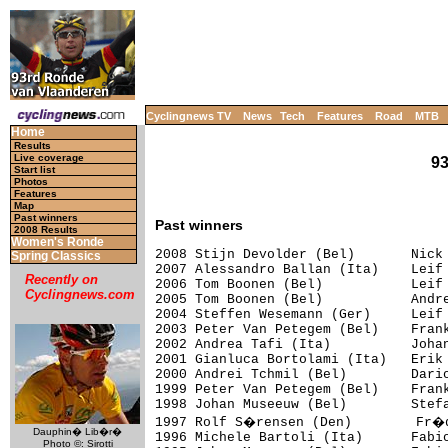
Cyclingnews TV
News
Tech
Features
Road
MTB
Home
Results
Live coverage
93
Start list
Photos
Features
Map
Past winners
Past winners
2008 Results
Women's Ronde
2008 Stijn Devolder (Bel)       Nick 
Spring Classics
2007 Alessandro Ballan (Ita)    Leif 
Recently on
2006 Tom Boonen (Bel)           Leif 
Cyclingnews.com
2005 Tom Boonen (Bel)           Andre
2004 Steffen Wesemann (Ger)     Leif 
2003 Peter Van Petegem (Bel)    Frank
2002 Andrea Tafi (Ita)          Johan
2001 Gianluca Bortolami (Ita)   Erik 
2000 Andrei Tchmil (Bel)        Dario
1999 Peter Van Petegem (Bel)    Frank
1998 Johan Museeuw (Bel)        Stefa
1997 Rolf S�rensen (Den)        Fr�d
Dauphin� Lib�r�
1996 Michele Bartoli (Ita)      Fabio
Photo ©: Sirotti