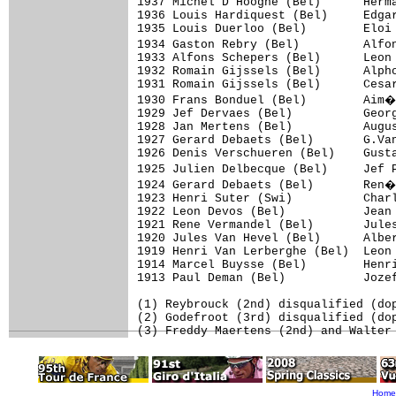
1937 Michel D'Hooghe (Bel)      Herma
1936 Louis Hardiquest (Bel)     Edgar
1935 Louis Duerloo (Bel)        Eloi 
1934 Gaston Rebry (Bel)         Alfo
1933 Alfons Schepers (Bel)      Leon 
1932 Romain Gijssels (Bel)      Alpho
1931 Romain Gijssels (Bel)      Cesar
1930 Frans Bonduel (Bel)        Aim�
1929 Jef Dervaes (Bel)          Georg
1928 Jan Mertens (Bel)          Augus
1927 Gerard Debaets (Bel)       G.Van
1926 Denis Verschueren (Bel)    Gusta
1925 Julien Delbecque (Bel)     Jef 
1924 Gerard Debaets (Bel)       Ren�
1923 Henri Suter (Swi)          Charl
1922 Leon Devos (Bel)           Jean 
1921 Rene Vermandel (Bel)       Jules
1920 Jules Van Hevel (Bel)      Alber
1919 Henri Van Lerberghe (Bel)  Leon 
1914 Marcel Buysse (Bel)        Henri
1913 Paul Deman (Bel)           Jozef
(1) Reybrouck (2nd) disqualified (dop
(2) Godefroot (3rd) disqualified (dop
Home