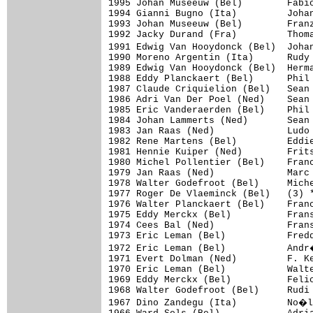
1995 Johan Museeuw (Bel)        Fabio
1994 Gianni Bugno (Ita)         Johan
1993 Johan Museeuw (Bel)        Franz
1992 Jacky Durand (Fra)         Thoma
1991 Edwig Van Hooydonck (Bel)  Joha
1990 Moreno Argentin (Ita)      Rudy 
1989 Edwig Van Hooydonck (Bel)  Herma
1988 Eddy Planckaert (Bel)      Phil 
1987 Claude Criquielion (Bel)   Sean 
1986 Adri Van Der Poel (Ned)    Sean 
1985 Eric Vanderaerden (Bel)    Phil 
1984 Johan Lammerts (Ned)       Sean 
1983 Jan Raas (Ned)             Ludo 
1982 Rene Martens (Bel)         Eddie
1981 Hennie Kuiper (Ned)        Frits
1980 Michel Pollentier (Bel)    Franc
1979 Jan Raas (Ned)             Marc 
1978 Walter Godefroot (Bel)     Miche
1977 Roger De Vlaeminck (Bel)   (3) *
1976 Walter Planckaert (Bel)    Franc
1975 Eddy Merckx (Bel)          Frans
1974 Cees Bal (Ned)             Frans
1973 Eric Leman (Bel)           Fredd
1972 Eric Leman (Bel)           Andr
1971 Evert Dolman (Ned)         F. Ke
1970 Eric Leman (Bel)           Walte
1969 Eddy Merckx (Bel)          Felic
1968 Walter Godefroot (Bel)     Rudi 
1967 Dino Zandegu (Ita)         No�l