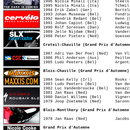
1996 Nicola Minali (Ita)       Steels
1995 Nicola Minali (Ita)       Tchmil
1994 Erik Zabel (Ger)          Bortol
1993 Johan Museeuw (Bel)       Fondri
1992 Hendrik Redant (Bel)      Henn (
1991 Johan Capiot (Bel)        Ludwig
1990 Rolf Sorensen (Dan)       Anders
1989 Jelle Nijdam (Ned)        Vander
1988 Peter Pieters (Ned)       Goesse
Creteil-Chaville (Grand Prix d'Automn
1987 Adri Van Der Poel (Ned)   Van Vl
1986 Phil Anderson (Aus)       Peillo
1985 Ludo Peeters (Bel)        Argent
Blois-Chaville (Grand Prix d'Automne)
1984 Sean Kelly (Irl)          Rooks 
1983 Ludo Peeters (Bel)        Van de
1982 Luc Vandenbroucke (Bel)   Gavazz
1981 Jan Raas (Ned)            Van de
1980 Daniel Willems (Bel)      Vigner
1979 Joop Zoetemelk (Ned)      Saronn
Blois-Montlhery (Grand Prix d'Automne
1978 Jan Raas (Ned)            Jacobs
Grand Prix d'Automne