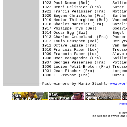
1923 Paul Deman (Bel)          Sellie
1922 Henri Pelissier (Fra)     Suter 
1921 Francis Pelissier (Fra)   Mottia
1920 Eugene Christophe (Fra)   Barthe
1919 Hector Thiberghien (Bel)  Vanden
1918 Charles Mantelet (Fra)    Cazali
1917 Philippe Thys (Bel)       Godivi
1914 Oscar Egg (Swi)           Engel 
1913 Charles Crupelandt (Fra)  Passer
1912 Louis Heusghem (Bel)      Deruyt
1911 Octave Lapize (Fra)       Van Ha
1910 Francois Faber (Lux)      Trouss
1909 Francois Faber (Lux)      Alavoi
1908 Omer Beaugendre (Fra)     Saillo
1907 Georges Passerieu (Fra)   Pottie
1906 Lucien Petit-Breton (Fra) Trouss
1901 Jean Fischer (Fra)        Lorgeo
1896 E. Prevost (Fra)          Ouzou 
Past winners by Mario Stiehl, 
www.wor
Home
© Imm
The website is owned and 