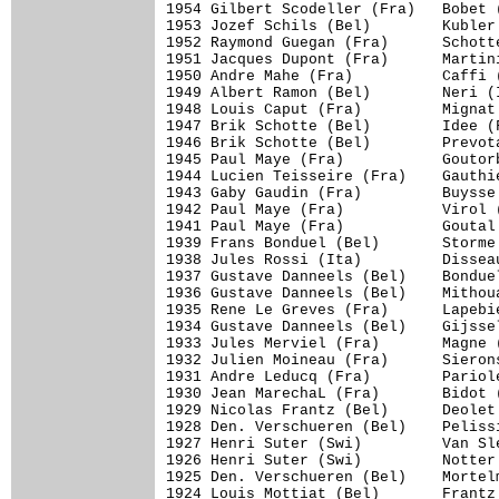
1954 Gilbert Scodeller (Fra)   Bobet 
1953 Jozef Schils (Bel)        Kubler
1952 Raymond Guegan (Fra)      Schott
1951 Jacques Dupont (Fra)      Martin
1950 Andre Mahe (Fra)          Caffi 
1949 Albert Ramon (Bel)        Neri (
1948 Louis Caput (Fra)         Mignat
1947 Brik Schotte (Bel)        Idee (
1946 Brik Schotte (Bel)        Prevot
1945 Paul Maye (Fra)           Goutor
1944 Lucien Teisseire (Fra)    Gauthi
1943 Gaby Gaudin (Fra)         Buysse
1942 Paul Maye (Fra)           Virol 
1941 Paul Maye (Fra)           Goutal
1939 Frans Bonduel (Bel)       Storme
1938 Jules Rossi (Ita)         Dissea
1937 Gustave Danneels (Bel)    Bondue
1936 Gustave Danneels (Bel)    Mithou
1935 Rene Le Greves (Fra)      Lapebi
1934 Gustave Danneels (Bel)    Gijsse
1933 Jules Merviel (Fra)       Magne 
1932 Julien Moineau (Fra)      Sieron
1931 Andre Leducq (Fra)        Pariol
1930 Jean MarechaL (Fra)       Bidot 
1929 Nicolas Frantz (Bel)      Deolet
1928 Den. Verschueren (Bel)    Peliss
1927 Henri Suter (Swi)         Van Sl
1926 Henri Suter (Swi)         Notter
1925 Den. Verschueren (Bel)    Mortel
1924 Louis Mottiat (Bel)       Frantz