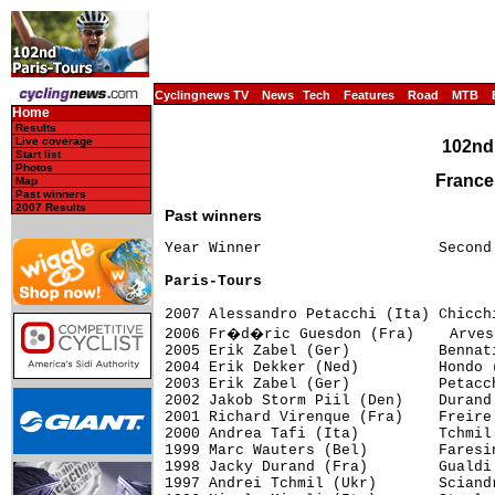
Cyclingnews TV
News
Tech
Features
Road
MTB
Home
Results
Live coverage
102nd 
Start list
Photos
France
Map
Past winners
2007 Results
Past winners
Year Winner                    Second
Paris-Tours
2007 Alessandro Petacchi (Ita) Chicch
2006 Fr�d�ric Guesdon (Fra)    Arvese
2005 Erik Zabel (Ger)          Bennat
2004 Erik Dekker (Ned)         Hondo 
2003 Erik Zabel (Ger)          Petacc
2002 Jakob Storm Piil (Den)    Durand
2001 Richard Virenque (Fra)    Freire
2000 Andrea Tafi (Ita)         Tchmil
1999 Marc Wauters (Bel)        Faresi
1998 Jacky Durand (Fra)        Gualdi
1997 Andrei Tchmil (Ukr)       Sciand