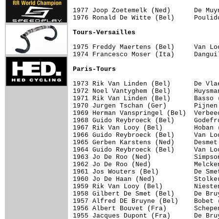
1977 Joop Zoetemelk (Ned)      De Muy
1976 Ronald De Witte (Bel)     Poulid
Tours-Versailles
1975 Freddy Maertens (Bel)     Van Lo
1974 Francesco Moser (Ita)     Dangui
Paris-Tours
1973 Rik Van Linden (Bel)      De Vla
1972 Noel Vantyghem (Bel)      Huysma
1971 Rik Van Linden (Bel)      Basso 
1970 Jurgen Tschan (Ger)       Pijnen
1969 Herman Vanspringel (Bel)  Verbee
1968 Guido Reybroeck (Bel)     Godefr
1967 Rik Van Looy (Bel)        Hoban 
1966 Guido Reybroeck (Bel)     Van Lo
1965 Gerben Karstens (Ned)     Desmet
1964 Guido Reybroeck (Bel)     Van Lo
1963 Jo De Roo (Ned)           Simpso
1962 Jo De Roo (Ned)           Melcke
1961 Jos Wouters (Bel)         De Sme
1960 Jo De Haan (Ned)          Stolke
1959 Rik Van Looy (Bel)        Nieste
1958 Gilbert De Smet (Bel)     De Bru
1957 Alfred DE Bruyne (Bel)    Bobet 
1956 Albert Bouvet (Fra)       Schepe
1955 Jacques Dupont (Fra)      De Bru