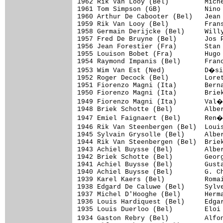
1962 Rik Van Looy (Bel)         Miche
1961 Tom Simpson (GB)           Nino 
1960 Arthur De Cabooter (Bel)   Jean 
1959 Rik Van Looy (Bel)         Frans
1958 Germain Derijcke (Bel)     Willy
1957 Fred De Bruyne (Bel)       Jos P
1956 Jean Forestier (Fra)       Stan 
1955 Louison Bobet (Fra)        Hugo 
1954 Raymond Impanis (Bel)      Franc
1953 Wim Van Est (Ned)          D�si
1952 Roger Decock (Bel)         Loret
1951 Fiorenzo Magni (Ita)       Berna
1950 Fiorenzo Magni (Ita)       Briek
1949 Fiorenzo Magni (Ita)       Val�
1948 Briek Schotte (Bel)        Alber
1947 Emiel Faignaert (Bel)      Ren�
1946 Rik Van Steenbergen (Bel)  Loui
1945 Sylvain Grysolle (Bel)     Alber
1944 Rik Van Steenbergen (Bel)  Briek
1943 Achiel Buysse (Bel)        Alber
1942 Briek Schotte (Bel)        Georg
1941 Achiel Buysse (Bel)        Gusta
1940 Achiel Buysse (Bel)        G. Ch
1939 Karel Kaers (Bel)          Romai
1938 Edgard De Caluwe (Bel)     Sylve
1937 Michel D'Hooghe (Bel)      Herma
1936 Louis Hardiquest (Bel)     Edgar
1935 Louis Duerloo (Bel)        Eloi 
1934 Gaston Rebry (Bel)         Alfo