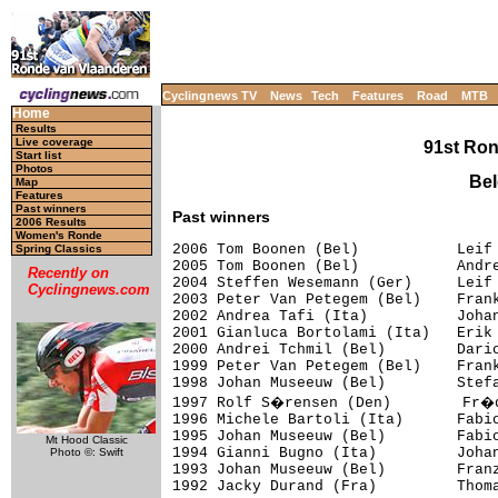
Cyclingnews TV
News
Tech
Features
Road
MTB
Home
Results
Live coverage
91st Ron
Start list
Photos
Bel
Map
Features
Past winners
Past winners
2006 Results
Women's Ronde
2006 Tom Boonen (Bel)           Leif 
Spring Classics
2005 Tom Boonen (Bel)           Andre
Recently on
2004 Steffen Wesemann (Ger)     Leif 
Cyclingnews.com
2003 Peter Van Petegem (Bel)    Frank
2002 Andrea Tafi (Ita)          Johan
2001 Gianluca Bortolami (Ita)   Erik 
2000 Andrei Tchmil (Bel)        Dario
1999 Peter Van Petegem (Bel)    Frank
1998 Johan Museeuw (Bel)        Stefa
1997 Rolf S�rensen (Den)        Fr�d
1996 Michele Bartoli (Ita)      Fabio
1995 Johan Museeuw (Bel)        Fabio
Mt Hood Classic
1994 Gianni Bugno (Ita)         Johan
Photo ©: Swift
1993 Johan Museeuw (Bel)        Franz
1992 Jacky Durand (Fra)         Thoma