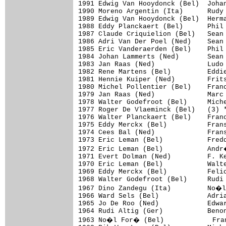
1991 Edwig Van Hooydonck (Bel)  Joha
1990 Moreno Argentin (Ita)      Rudy 
1989 Edwig Van Hooydonck (Bel)  Herma
1988 Eddy Planckaert (Bel)      Phil 
1987 Claude Criquielion (Bel)   Sean 
1986 Adri Van Der Poel (Ned)    Sean 
1985 Eric Vanderaerden (Bel)    Phil 
1984 Johan Lammerts (Ned)       Sean 
1983 Jan Raas (Ned)             Ludo 
1982 Rene Martens (Bel)         Eddie
1981 Hennie Kuiper (Ned)        Frits
1980 Michel Pollentier (Bel)    Franc
1979 Jan Raas (Ned)             Marc 
1978 Walter Godefroot (Bel)     Miche
1977 Roger De Vlaeminck (Bel)   (3) *
1976 Walter Planckaert (Bel)    Franc
1975 Eddy Merckx (Bel)          Frans
1974 Cees Bal (Ned)             Frans
1973 Eric Leman (Bel)           Fredd
1972 Eric Leman (Bel)           Andr
1971 Evert Dolman (Ned)         F. Ke
1970 Eric Leman (Bel)           Walte
1969 Eddy Merckx (Bel)          Felic
1968 Walter Godefroot (Bel)     Rudi 
1967 Dino Zandegu (Ita)         No�l
1966 Ward Sels (Bel)            Adria
1965 Jo De Roo (Ned)            Edwar
1964 Rudi Altig (Ger)           Benon
1963 No�l For� (Bel)            Fran