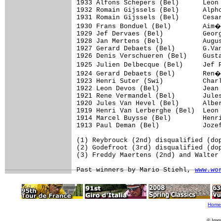
1933 Alfons Schepers (Bel)      Leon 
1932 Romain Gijssels (Bel)      Alpho
1931 Romain Gijssels (Bel)      Cesar
1930 Frans Bonduel (Bel)        Aim�
1929 Jef Dervaes (Bel)          Georg
1928 Jan Mertens (Bel)          Augus
1927 Gerard Debaets (Bel)       G.Van
1926 Denis Verschueren (Bel)    Gusta
1925 Julien Delbecque (Bel)     Jef 
1924 Gerard Debaets (Bel)       Ren�
1923 Henri Suter (Swi)          Charl
1922 Leon Devos (Bel)           Jean 
1921 Rene Vermandel (Bel)       Jules
1920 Jules Van Hevel (Bel)      Alber
1919 Henri Van Lerberghe (Bel)  Leon 
1914 Marcel Buysse (Bel)        Henri
1913 Paul Deman (Bel)           Jozef
(1) Reybrouck (2nd) disqualified (dop
(2) Godefroot (3rd) disqualified (dop
(3) Freddy Maertens (2nd) and Walter 
Past winners by Mario Stiehl, 
www.wo
Home
© Imm