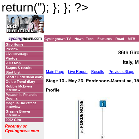
return(''); }; }; ?>
Cyclingnews TV
News
Tech
Features
Road
MTB
Giro Home
Preview
86th Giro
Live coverage
Photos
Italy, 
2003 Map
Stages & results
Main Page
Live Report
Results
Previous Stage
Start List
Scott Sunderland diary
Stage 13 - May 23: Pordenone-Marostica, 1
Guido Trenti diary
Robbie McEwen
Profile
interview
Petacchi's Pinarello
Dogma
Magnus Backstedt
interview
Graeme Brown
interview
2002 Giro
Recently on
Cyclingnews.com