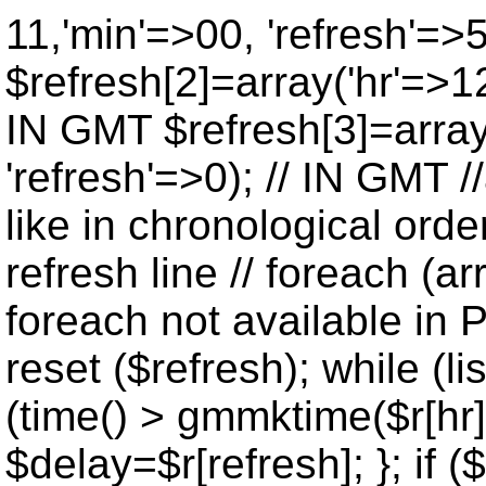
11,'min'=>00, 'refresh'=>
$refresh[2]=array('hr'=>12
IN GMT $refresh[3]=array
'refresh'=>0); // IN GMT 
like in chronological orde
refresh line // foreach (ar
foreach not available in P
reset ($refresh); while (lis
(time() > gmmktime($r[hr],
$delay=$r[refresh]; }; if ($