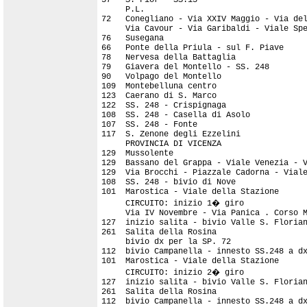
     P.L.                                  
72   Conegliano - Via XXIV Maggio - Via del
     Via Cavour - Via Garibaldi - Viale Spe
76   Susegana                              
66   Ponte della Priula - sul F. Piave     
78   Nervesa della Battaglia               
79   Giavera del Montello - SS. 248        
90   Volpago del Montello                  
109  Montebelluna centro                   
123  Caerano di S. Marco                   
122  SS. 248 - Crispignaga                 
108  SS. 248 - Casella di Asolo            
107  SS. 248 - Fonte                       
117  S. Zenone degli Ezzelini              
     PROVINCIA DI VICENZA

129  Mussolente                            
129  Bassano del Grappa - Viale Venezia - V
129  Via Brocchi - Piazzale Cadorna - Viale
108  SS. 248 - bivio di Nove               
101  Marostica - Viale della Stazione      
     CIRCUITO: inizio 1� giro

     Via IV Novembre - Via Panica . Corso M
127  inizio salita - bivio Valle S. Florian
261  Salita della Rosina                   
     bivio dx per la SP. 72

112  bivio Campanella - innesto SS.248 a dx
101  Marostica - Viale della Stazione      
     CIRCUITO: inizio 2� giro

127  inizio salita - bivio Valle S. Florian
261  Salita della Rosina                   
112  bivio Campanella - innesto SS.248 a dx