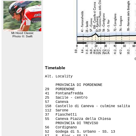
Mt Hood Classic
Photo ©: Swift
Timetable
Alt. Locality                              
                                           
     PROVINCIA DI PORDENONE

29   PORDENONE                             
41   Fontanafredda                         
25   Sacile - centro                       
57   Caneva                                
158  Castello di Caneva - culmine salita   
112  Sarone                                
37   Fiaschetti                            
55   Caneva Piazza della Chiesa            
     PROVINCIA DI TREVISO

56   Cordignano                            
52   Godega di S. Urbano - SS. 13          
57   S. Fior - SS.13                       