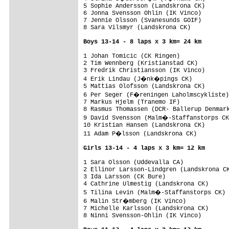
5 Sophie Andersson (Landskrona CK)

6 Jonna Svensson Ohlin (IK Vinco)

7 Jennie Olsson (Svanesunds GOIF)

8 Sara Vilsmyr (Landskrona CK)           
Boys 13-14 - 8 laps x 3 km= 24 km
1 Johan Tomicic (CK Ringen)              
2 Tim Wennberg (Kristianstad CK)

3 Fredrik Christiansson (IK Vinco)

4 Erik Lindau (J�nk�pings CK)

5 Mattias Olofsson (Landskrona CK)

6 Per Seger (F�reningen Laholmscykliste)

7 Markus Hjelm (Tranemo IF)

8 Rasmus Thomassen (DCR- Ballerup Denmark
9 David Svensson (Malm�-Staffanstorps CK
10 Kristian Hansen (Landskrona CK)       
11 Adam P�lsson (Landskrona CK)         
Girls 13-14 - 4 laps x 3 km= 12 km
1 Sara Olsson (Uddevalla CA)             
2 Ellinor Larsson-Lindgren (Landskrona CK
3 Ida Larsson (CK Bure)

4 Cathrine Ulmestig (Landskrona CK)

5 Tilina Levin (Malm�-Staffanstorps CK)

6 Malin Str�mberg (IK Vinco)            
7 Michelle Karlsson (Landskrona CK)

8 Ninni Svensson-Ohlin (IK Vinco)        