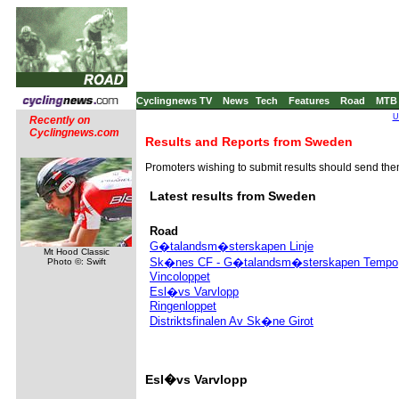
Cyclingnews TV
News
Tech
Features
Road
MTB
U
Recently on
Cyclingnews.com
Results and Reports from Sweden
Promoters wishing to submit results should send th
Latest results from Sweden
Road
G�talandsm�sterskapen Linje
Mt Hood Classic
Sk�nes CF - G�talandsm�sterskapen Tempo
Photo ©: Swift
Vincoloppet
Esl�vs Varvlopp
Ringenloppet
Distriktsfinalen Av Sk�ne Girot
Esl�vs Varvlopp