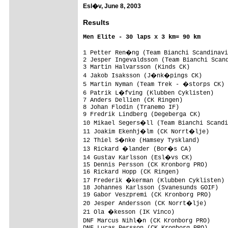
Esl�v, June 8, 2003
Results
Men Elite - 30 laps x 3 km= 90 km
1 Petter Ren�ng (Team Bianchi Scandinavi
2 Jesper Ingevaldsson (Team Bianchi Scand
3 Martin Halvarsson (Kinds CK)

4 Jakob Isaksson (J�nk�pings CK)        
5 Martin Nyman (Team Trek - �storps CK)

6 Patrik L�fving (Klubben Cyklisten)

7 Anders Dellien (CK Ringen)             
8 Johan Flodin (Tranemo IF)              
9 Fredrik Lindberg (Degeberga CK)        
10 Mikael Segers�ll (Team Bianchi Scandi
11 Joakim Ekenhj�lm (CK Norrt�lje)

12 Thiel S�nke (Hamsey Tyskland)

13 Rickard �lander (Bor�s CA)

14 Gustav Karlsson (Esl�vs CK)

15 Dennis Persson (CK Kronborg PRO)

16 Rickard Hopp (CK Ringen)

17 Frederik �kerman (Klubben Cyklisten)

18 Johannes Karlsson (Svanesunds GOIF)

19 Gabor Veszpremi (CK Kronborg PRO)

20 Jesper Andersson (CK Norrt�lje)      
21 Ola �kesson (IK Vinco)               
DNF Marcus Nihl�n (CK Kronborg PRO)

DNF Lucas Persson (CK Kronborg PRO)
