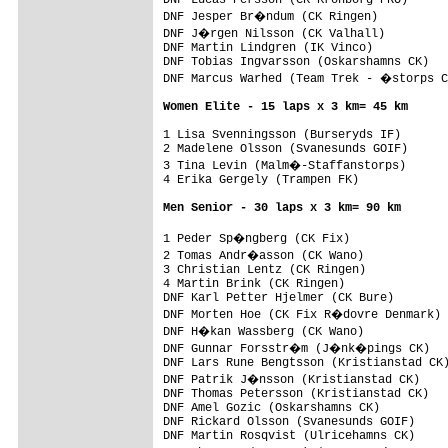
DNF Jesper Br�ndum (CK Ringen)

DNF J�rgen Nilsson (CK Valhall)

DNF Martin Lindgren (IK Vinco)

DNF Tobias Ingvarsson (Oskarshamns CK)

DNF Marcus Warhed (Team Trek - �storps C
Women Elite - 15 laps x 3 km= 45 km
1 Lisa Svenningsson (Burseryds IF)       
2 Madelene Olsson (Svanesunds GOIF)

3 Tina Levin (Malm�-Staffanstorps)

4 Erika Gergely (Trampen FK)             
Men Senior - 30 laps x 3 km= 90 km
1 Peder Sp�ngberg (CK Fix)              
2 Tomas Andr�asson (CK Wano)

3 Christian Lentz (CK Ringen)

4 Martin Brink (CK Ringen)

DNF Karl Petter Hjelmer (CK Bure)

DNF Morten Hoe (CK Fix R�dovre Denmark)

DNF H�kan Wassberg (CK Wano)

DNF Gunnar Forsstr�m (J�nk�pings CK)

DNF Lars Rune Bengtsson (Kristianstad CK)
DNF Patrik J�nsson (Kristianstad CK)

DNF Thomas Petersson (Kristianstad CK)

DNF Amel Gozic (Oskarshamns CK)

DNF Rickard Olsson (Svanesunds GOIF)

DNF Martin Rosqvist (Ulricehamns CK)
