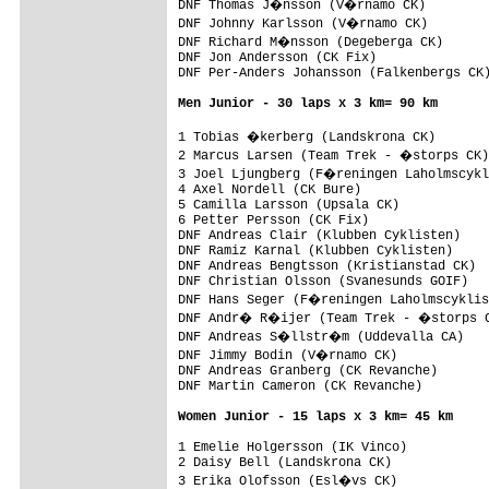
DNF Thomas J�nsson (V�rnamo CK)

DNF Johnny Karlsson (V�rnamo CK)

DNF Richard M�nsson (Degeberga CK)

DNF Jon Andersson (CK Fix)

DNF Per-Anders Johansson (Falkenbergs CK)
Men Junior - 30 laps x 3 km= 90 km
1 Tobias �kerberg (Landskrona CK)       
2 Marcus Larsen (Team Trek - �storps CK)

3 Joel Ljungberg (F�reningen Laholmscykl
4 Axel Nordell (CK Bure)                 
5 Camilla Larsson (Upsala CK)            
6 Petter Persson (CK Fix)

DNF Andreas Clair (Klubben Cyklisten)

DNF Ramiz Karnal (Klubben Cyklisten)

DNF Andreas Bengtsson (Kristianstad CK)

DNF Christian Olsson (Svanesunds GOIF)

DNF Hans Seger (F�reningen Laholmscyklis
DNF Andr� R�ijer (Team Trek - �storps C
DNF Andreas S�llstr�m (Uddevalla CA)

DNF Jimmy Bodin (V�rnamo CK)

DNF Andreas Granberg (CK Revanche)

DNF Martin Cameron (CK Revanche)

Women Junior - 15 laps x 3 km= 45 km
1 Emelie Holgersson (IK Vinco)           
2 Daisy Bell (Landskrona CK)

3 Erika Olofsson (Esl�vs CK)
