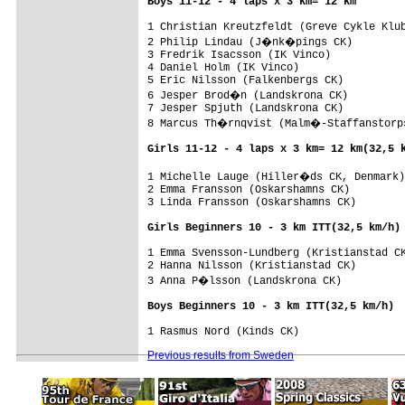
Boys 11-12 - 4 laps x 3 km= 12 km
1 Christian Kreutzfeldt (Greve Cykle Klub
2 Philip Lindau (J�nk�pings CK)         
3 Fredrik Isacsson (IK Vinco)            
4 Daniel Holm (IK Vinco)                 
5 Eric Nilsson (Falkenbergs CK)          
6 Jesper Brod�n (Landskrona CK)         
7 Jesper Spjuth (Landskrona CK)

8 Marcus Th�rnqvist (Malm�-Staffanstorps
Girls 11-12 - 4 laps x 3 km= 12 km(32,5 
1 Michelle Lauge (Hiller�ds CK, Denmark)
2 Emma Fransson (Oskarshamns CK)         
3 Linda Fransson (Oskarshamns CK)

Girls Beginners 10 - 3 km ITT(32,5 km/h)
1 Emma Svensson-Lundberg (Kristianstad CK
2 Hanna Nilsson (Kristianstad CK)        
3 Anna P�lsson (Landskrona CK)          
Boys Beginners 10 - 3 km ITT(32,5 km/h)


1 Rasmus Nord (Kinds CK)                
Previous results from Sweden