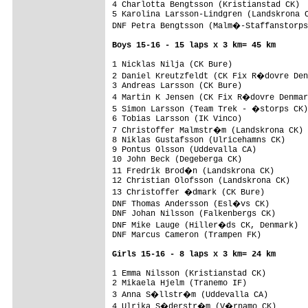
4 Charlotta Bengtsson (Kristianstad CK)

5 Karolina Larsson-Lindgren (Landskrona C
DNF Petra Bengtsson (Malm�-Staffanstorps
Boys 15-16 - 15 laps x 3 km= 45 km
1 Nicklas Nilja (CK Bure)                
2 Daniel Kreutzfeldt (CK Fix R�dovre Den
3 Andreas Larsson (CK Bure)              
4 Martin K Jensen (CK Fix R�dovre Denmar
5 Simon Larsson (Team Trek - �storps CK)

6 Tobias Larsson (IK Vinco)

7 Christoffer Malmstr�m (Landskrona CK)

8 Niklas Gustafsson (Ulricehamns CK)

9 Pontus Olsson (Uddevalla CA)

10 John Beck (Degeberga CK)

11 Fredrik Brod�n (Landskrona CK)

12 Christian Olofsson (Landskrona CK)

13 Christoffer �dmark (CK Bure)         
DNF Thomas Andersson (Esl�vs CK)

DNF Johan Nilsson (Falkenbergs CK)

DNF Mike Lauge (Hiller�ds CK, Denmark)

DNF Marcus Cameron (Trampen FK)

Girls 15-16 - 8 laps x 3 km= 24 km
1 Emma Nilsson (Kristianstad CK)         
2 Mikaela Hjelm (Tranemo IF)

3 Anna S�llstr�m (Uddevalla CA)

4 Ulrika S�derstr�m (V�rnamo CK)
