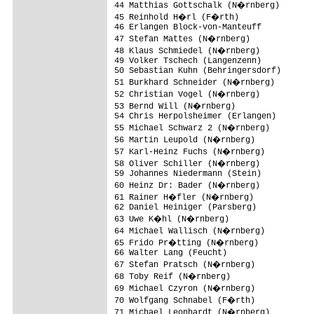
44 Matthias Gottschalk (N�rnberg)       
45 Reinhold H�rl (F�rth)

46 Erlangen Block-von-Manteuff           
47 Stefan Mattes (N�rnberg)

48 Klaus Schmiedel (N�rnberg)           
49 Volker Tschech (Langenzenn)

50 Sebastian Kuhn (Behringersdorf)       
51 Burkhard Schneider (N�rnberg)        
52 Christian Vogel (N�rnberg)           
53 Bernd Will (N�rnberg)

54 Chris Herpolsheimer (Erlangen)

55 Michael Schwarz 2 (N�rnberg)

56 Martin Leupold (N�rnberg)            
57 Karl-Heinz Fuchs (N�rnberg)

58 Oliver Schiller (N�rnberg)           
59 Johannes Niedermann (Stein)           
60 Heinz Dr: Bader (N�rnberg)           
61 Rainer H�fler (N�rnberg)             
62 Daniel Heiniger (Parsberg)            
63 Uwe K�hl (N�rnberg)

64 Michael Wallisch (N�rnberg)

65 Frido Pr�tting (N�rnberg)            
66 Walter Lang (Feucht)

67 Stefan Pratsch (N�rnberg)

68 Toby Reif (N�rnberg)                 
69 Michael Czyron (N�rnberg)            
70 Wolfgang Schnabel (F�rth)

71 Michael Leonhardt (N�rnberg)
