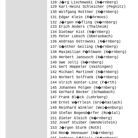
128 J�rg Lischewski (N�rnberg)          
129 Karl-Heinz Schleicher (Pegnitz)

130 Wolfgang Rottner (N�rnberg)

131 Edgar Klein (R�hrmoos)              
132 J�rgen H�fling (N�rnberg)           
133 Erich Anders (Thalheim)

134 Dietmar Kist (N�rnberg)

135 Peter Lobsch (Oberasbach)            
136 Andreas Ostrowski (N�rnberg)        
137 G�nther Geiling (N�rnberg)

138 Maximilian P�hlmann (N�rnberg)      
139 Herbert Janousch (N�rnberg)         
140 Uwe Jolli (N�rnberg)                
141 Gert Heppeler (Vaihingen)            
142 Michael Martinek (N�rnberg)         
143 Norbert Solfrank (N�rnberg)         
144 Ulrich Gonter-Linz (F�rth)

145 Johannes Polgen (N�rnberg)          
146 Gerhard Becker (Schwabach)

147 Frank Bl�ck (Lehrberg)

148 Ernst W�rrlein (Gro�haslach)

149 Reinhard Winkler (Wei�enburg)

150 Stefan Bogend�rfer (Ro�tal)

151 Dieter Gleich (N�rnberg)

152 Josef Stuiber (Wendelstein)

153 J�rgen Sturm (Roth)

154 Ren� Hennauer (N�rnberg)
