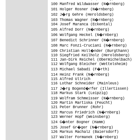
100 Manfred Wildwasser (N�rnberg)       
101 Holger Rosner (N�rnberg)            
102 J�rg Gehre (Heroldsberg)

103 Thomas Wagner (N�rnberg)

104 Josef Maranca (Eckental)

105 Alfred Dorr (N�rnberg)              
106 Wolfgang Heckel (N�rnberg)

107 Benedict Schrinner (N�rnberg)

108 Marc Fonzi-Cruciani (N�rnberg)

109 Christian Holl�nder (Burgthann)

110 Siegfried Keilholz (Heroldsberg)     
111 Jan-Dirk Reichel (Obermichelbach)

112 Wolfgang Bleicher (Wettelsheim)      
113 Michael Sabadi (F�rth)              
114 Heinz Frank (N�rnberg)              
115 Alfred Ullrich                       
116 Lothar Schneider (Mainleus)          
117 J�rg Bogend�rfer (Illertissen)      
118 Markus Stark (Leipzig)               
119 Wolfram Schmeisser (N�rnberg)       
120 Martin Martiska (Feucht)             
121 Peter Brunner (Rohr)                 
122 Marcus Friedrich (N�rnberg)         
123 Werner Hopf (Weinsberg)

124 G�nter Bogner (Hamm)                
125 Josef Gr�ger (N�rnberg)

126 Markus Machalz (Baiersdorf)          
127 Walter Formanek (N�rnberg)
