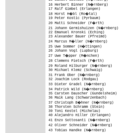
16 Herbert Binner (N�rnberg)

17 Ralf Gimbel (Erlangen)

18 Horst H�bl (Ro�tal)

19 Peter Kostic (Pyrbaum)

20 Matti Schneider (F�rth)

21 Johann Germishuizen (N�rnberg)

22 Emanuel Kronski (Eching)

23 Alexander Bauer (Pfreimd)

24 Marcus M�ller (N�rnberg)

25 Uwe Sommer (H�ttingen)               
26 Johann Vogl (Lupburg)

27 Uwe T�pper (M�nchen)

28 Clemens Pietsch (F�rth)

29 Roland Hilburger (N�rnberg)

30 Michael Klemz (Schwaig)

31 Frank Ober (N�rnberg)

32 Joachim Lock (Rodgau)

33 Dieter Gradel (N�rnberg)             
34 Patrick Wild (N�rnberg)

35 Carsten Dauscher (Gundelsheim)

36 Maik Lang (Schwarzenbach)

37 Christoph B�hner (N�rnberg)

38 Thorsten Schramm (Stein)

39 Toni Kestel (Michelau)                
40 Alejandro Hiller (Erlangen)           
41 Enzo Sottosanti (N�rnberg)

42 Oliver Schneider (N�rnberg)

43 Tobias Handke (N�rnberg)
