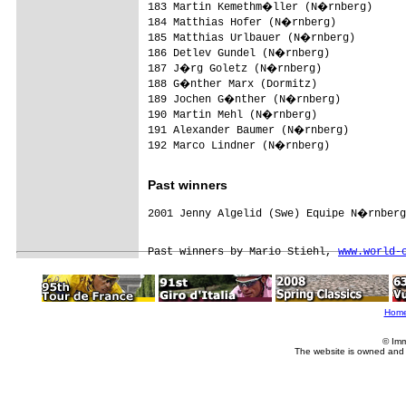
183 Martin Kemethm�ller (N�rnberg)      
184 Matthias Hofer (N�rnberg)           
185 Matthias Urlbauer (N�rnberg)        
186 Detlev Gundel (N�rnberg)            
187 J�rg Goletz (N�rnberg)              
188 G�nther Marx (Dormitz)              
189 Jochen G�nther (N�rnberg)           
190 Martin Mehl (N�rnberg)              
191 Alexander Baumer (N�rnberg)         
192 Marco Lindner (N�rnberg)            
Past winners
2001 Jenny Algelid (Swe) Equipe N�rnberg
Past winners by Mario Stiehl, 
www.world-
Hom
© Imm
The website is owned and