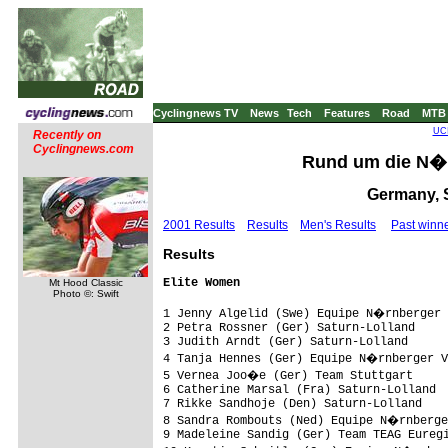
Cyclingnews TV
News
Tech
Features
Road
MTB
UCI
Recently on
Cyclingnews.com
Rund um die N�rn
Germany, 
2001 Results
Results
Men's Results
Past winn
Results
Mt Hood Classic
Photo ©: Swift
1 Jenny Algelid (Swe) Equipe N�rnberger 
2 Petra Rossner (Ger) Saturn-Lolland     
3 Judith Arndt (Ger) Saturn-Lolland      
4 Tanja Hennes (Ger) Equipe N�rnberger V
5 Vernea Joo�e (Ger) Team Stuttgart     
6 Catherine Marsal (Fra) Saturn-Lolland

7 Rikke Sandhoje (Den) Saturn-Lolland

8 Sandra Rombouts (Ned) Equipe N�rnberge
9 Madeleine Sandig (Ger) Team TEAG Euregi