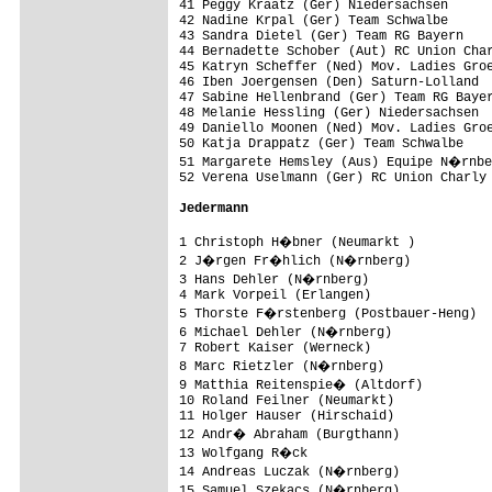
41 Peggy Kraatz (Ger) Niedersachsen

42 Nadine Krpal (Ger) Team Schwalbe

43 Sandra Dietel (Ger) Team RG Bayern    
44 Bernadette Schober (Aut) RC Union Char
45 Katryn Scheffer (Ned) Mov. Ladies Groe
46 Iben Joergensen (Den) Saturn-Lolland  
47 Sabine Hellenbrand (Ger) Team RG Bayer
48 Melanie Hessling (Ger) Niedersachsen  
49 Daniello Moonen (Ned) Mov. Ladies Groe
50 Katja Drappatz (Ger) Team Schwalbe    
51 Margarete Hemsley (Aus) Equipe N�rnbe
52 Verena Uselmann (Ger) RC Union Charly 
Jedermann
1 Christoph H�bner (Neumarkt )          
2 J�rgen Fr�hlich (N�rnberg)

3 Hans Dehler (N�rnberg)

4 Mark Vorpeil (Erlangen)

5 Thorste F�rstenberg (Postbauer-Heng)  
6 Michael Dehler (N�rnberg)

7 Robert Kaiser (Werneck)

8 Marc Rietzler (N�rnberg)

9 Matthia Reitenspie� (Altdorf)         
10 Roland Feilner (Neumarkt)

11 Holger Hauser (Hirschaid)

12 Andr� Abraham (Burgthann)

13 Wolfgang R�ck

14 Andreas Luczak (N�rnberg)            
15 Samuel Szekacs (N�rnberg)            