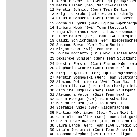
10 Kerstin Scheitle (Ger) Equipe N�rnber
11 Mette Fisher (Den) Saturn-Lolland

12 Kerstin Schmidt (Ger) Team Berlin

13 Brigitte Krebs (Aut) RC Union Charly L
14 Claudia Brauchle (Ger) Team RG Bayern

15 Cornelia Cyrus (Ger) Equipe N�rnberge
16 Barbara Heeb (Swi) Team Stuttgart

17 Inge Klep (Ned) Mov. Ladies Groenewoud
18 Liane Bahler (Ger) Team TEAG Euregio E
19 Claudi Schlichtmann (Ger) Niedersachse
20 Susanne Beyer (Ger) Team Berlin

21 Mirjam Senn (Swi) Team Next 1

22 Louise Moriarty (Irl) Mov. Ladies Groe
23 D�sir�e Schuler (Ger) Team Stuttgart

24 Kerstin Forster (Ger) Equipe N�rnberg
25 Stephanie Gronow (Ger) Team Berlin

26 Birgit S�llner (Ger) Equipe N�rnberge
27 Kerstin Sosnowski (Ger) Team Stuttgart
28 Alexand Petitpierre (Swi) Team Next 1

29 Petra Pilz (Aut) RC Union Charly Lietz
30 Caroline Humplik (Ger) Team Stuttgart

31 Alexandra Vetter (Swi) Team Next 1    
32 Karin Buerger (Ger) Team Schwalbe     
33 Marion Brauen (Swi) Team Next 1

34 Stefanie Angel (Ger) Niedersachsen    
35 Martina N�thinger (Swi) Team Next 1

36 Gabriele Loeffler (Ger) Team Stuttgart
37 Christi Steinwender (Aut) RC Union Cha
38 Laura Lange (Ger) Team TEAG Euregio Eg
39 Nicole Jesierski (Ger) Team Schwalbe

40 Johanna Stephan (Ger) Team Stuttgart
