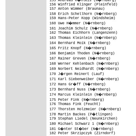
155 Andreas K�hleis (N�rnberg)

156 Winfried Klinger (Pleinfeld)

157 Anton Wimmer (Braunau)               
158 Erich Schellhorn (N�rnberg)

159 Hans-Peter Kopp (Windsheim)          
160 Uwe H�mmer (N�rnberg)

161 Joachim Schulz (N�rnberg)           
162 Thomas Eichhorn (Langenzenn)         
163 Thomas Kleinlein (N�rnberg)         
164 Bernhard Moik (N�rnberg)            
165 Fritz Knopf (N�rnberg)              
166 Benjamin Thoden (N�rnberg)          
167 Rainer Greven (N�rnberg)            
168 Werner Kehlenbach (N�rnberg)        
169 Norbert Neidhardt (N�rnberg)        
170 J�rgen Reinert (Lauf)               
171 Karl Siebenweiber (N�rnberg)        
172 Hans Gr�ff (N�rnberg)               
173 Bernhard Nuss (N�rnberg)            
174 Marcus Kleinlein (N�rnberg)

175 Peter Fink (N�rnberg)               
176 Thomas Fink (Feucht)                 
177 Thorsten Holzmeier (N�rnberg)       
178 Martin Backes (P�tlingen)           
179 Stephan Liedel (Neunkirchen)         
180 Michael Schwarz 1 (N�rnberg)        
181 G�nter St�ber (N�rnberg)            
182 Peter Skrzipczyk (Zirndorf)          