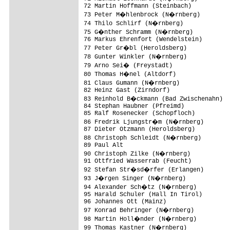
72 Martin Hoffmann (Steinbach)

73 Peter M�hlenbrock (N�rnberg)         
74 Thilo Schlirf (N�rnberg)

75 G�nther Schramm (N�rnberg)

76 Markus Ehrenfort (Wendelstein)

77 Peter Gr�bl (Heroldsberg)            
78 Gunter Winkler (N�rnberg)

79 Arno Sei� (Freystadt)

80 Thomas H�nel (Altdorf)               
81 Claus Gumann (N�rnberg)              
82 Heinz Gast (Zirndorf)                 
83 Reinhold B�ckmann (Bad Zwischenahn)

84 Stephan Haubner (Pfreimd)             
85 Ralf Rosenecker (Schopfloch)          
86 Fredrik Ljungstr�m (N�rnberg)        
87 Dieter Otzmann (Heroldsberg)          
88 Christoph Schleidt (N�rnberg)        
89 Paul Alt

90 Christoph Zilke (N�rnberg)           
91 Ottfried Wasserrab (Feucht)           
92 Stefan Str�sd�rfer (Erlangen)        
93 J�rgen Singer (N�rnberg)             
94 Alexander Sch�tz (N�rnberg)          
95 Harald Schuler (Hall In Tirol)        
96 Johannes Ott (Mainz)                  
97 Konrad Behringer (N�rnberg)          
98 Martin Holl�nder (N�rnberg)

99 Thomas Kastner (N�rnberg)
