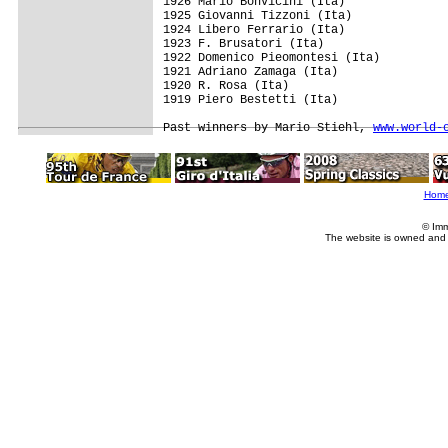
1926 Mario Bonvicini (Ita)

1925 Giovanni Tizzoni (Ita)

1924 Libero Ferrario (Ita)

1923 F. Brusatori (Ita)

1922 Domenico Pieomontesi (Ita)

1921 Adriano Zamaga (Ita)

1920 R. Rosa (Ita)

1919 Piero Bestetti (Ita)

Past winners by Mario Stiehl, 
www.world-
Hom
© Imm
The website is owned and