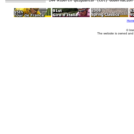
Hom
© Imm
The website is owned and