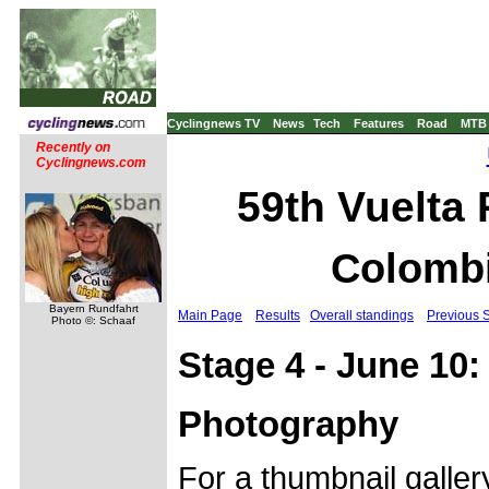
Cyclingnews TV
News
Tech
Features
Road
MTB
Recently on
Cyclingnews.com
59th Vuelta 
Colombi
Bayern Rundfahrt
Main Page
Results
Overall standings
Previous 
Photo ©: Schaaf
Stage 4 - June 10:
Photography
For a thumbnail galle