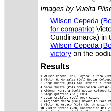
Images by Vuelta Pils
Wilson Cepeda (Boy
for compatriot
Vict
Cundinamarca) in th
Wilson Cepeda (Boy
victory
on the podi
Results
1 Wilson Cepeda (Col) Boyaca Es Para Vivirla                     4.09.47 (46.840 km/h)
2 Victor H. Gonzalez (Col) Nectar Coldeportes Cundinamarca              
3 Jorge Duarte (Col) Alc. Armenia Y Pereira                         0.26
4 Oscar Surata (Col) Gobernacion Nari�o-Alkosto                         
5 Aldemar Herrera (Col) Nectar Coldeportes Cundinamarca                 
6 Diego Quintero (Col) EBSA                                             
7 Cesar Grajales (Col) Rock Racing                                  0.48
8 Alejandro Serna (Col) Boyaca Es Para Vivirla                          
9 Victor H. Orozco (Col) Alc. Armenia Y Pereira                         
10 Victor Moreno (Ven) Gobernacion Del Zulia                            
11 Carlos Ospina (Col) Gw-Shimano-Chec-Edeq                             
12 Edwin Sanchez (Col) Para Tunja Lo Mejor                          0.50
13 Albeiro Sanchez (Col) Indervalle                                     
14 Jorge H. Martinez (Col) UNE-EPM                                  0.52
15 Miguel A. Diaz (Col) Nectar Coldeportes Cundinamarca                 
16 Jaime Vergara (Col) Gw-Shimano-Chec-Edeq                         8.13
17 Weimar Roldan (Col) Gw-Shimano-Chec-Edeq                             
18 Franklin Lopez (Col) Indervalle                                      
19 Jos� Enrique Gutierrez (Spa) Rock Racing                             
20 David Martin (Spa) Rock Racing                                       
21 Pedro Herrera (Col) Loteria De Boyaca                                
22 Miguel Rubiano (Col) Estudiantes De Tunja                            
23 Edwin Parra (Col) Boyaca Es Para Vivirla                             
24 Luis Felipe Laverde (Col) Colombia Es Pasion                         
25 Jeferson Vargas (Col) Boyaca Es Para Vivirla                         
26 Fabio Duarte (Col) Colombia Es Pasion                                
27 Oscar Sevilla (Spa) Rock Racing                                      
28 Juan C. Torres (Col) Nectar Coldeportes Cundinamarca                 
29 Carlos Figueroa (Ven) Gobernacion Del Zulia                          
30 Victor Hugo Pe�a (Col) Rock Racing                                   
31 Giovanni Lopez (Col) Boyaca Es Para Vivirla                          
32 Francisco Colorado (Col) Gw-Shimano-Chec-Edeq                        
33 Miguel Ni�o (Col) EBSA                                               
34 Jaime Lozano (Col) Indervalle                                        
35 Cesar Salazar (Col) Loteria Del Tachira                              
36 Gerartdo Rodriguez (Col) Sawer Jean Forely Cicloases                 
37 Juan D. Ramirez (Col) Gw-Shimano-Chec-Edeq                           
38 Miguel Cendales (Col) Sawer Jean Forely Cicloases                    
39 Juan P. Suarez (Col) Indeportes Ant.-Fla-Lot. Med.-Idea              
40 Fabio Avenda�o (Col) Sawer Jean Forely Cicloases                     
41 Julian Rodas (Col) Indeportes Ant.-Fla-Lot. Med.-Idea                
42 Flober Pe�a (Col) Para Tunja Lo Mejor                                
43 Arthur Garcia (Ven) Loteria Del Tachira                              
44 Fernando Camargo (Col) Loteria De Boyaca                             
45 Santiago Botero (Col) Indeportes Ant.-Fla-Lot. Med.-Idea             
46 Jhon Martinez (Col) UNE-EPM                                          
47 Franklin Chacon (Ven) Gobernacion Del Zulia                          
48 Cesar Mendez (Col) Gobernacion Nari�o-Alkosto                        
49 Yoedison Bustamante (Col) Loteria De Boyaca                          
50 Angel Jimenez (Col) Estudiantes De Tunja                             
51 Samuel Cabrera (Col) Nectar Coldeportes Cundinamarca                 
52 Julian Atehortua B. (Col) Indeportes Ant.-Fla-Lot. Med.-Idea         
53 Elder Herrera (Col) Gw-Shimano-Chec-Edeq                             
54 Freddy Gonzalez (Col) EBSA                                           
55 Oscar Sanchez (Col) Colombia Es Pasion                               
56 Jhon F. Garcia (Col) UNE-EPM                                         
57 Manuel Medina (Ven) Gobernacion Del Zulia                            
58 Stiver Ortiz (Col) Gw-Shimano-Chec-Edeq                              
59 Richard Ochoa (Ven) Gobernacion Del Zulia                            
60 Freddy Monta�a (Col) Boyaca Es Para Vivirla                          
61 Luis Alonso (Col) Sawer Jean Forely Cicloases                        
62 Ivan Ramiro Parra (Col) Loteria De Boyaca                            
63 Jose Rujano (Ven) Gobernacion Del Zulia                              
64 Edgar Fonseca (Col) Loteria De Boyaca                                
65 Camilo Gomez (Col) EBSA                      