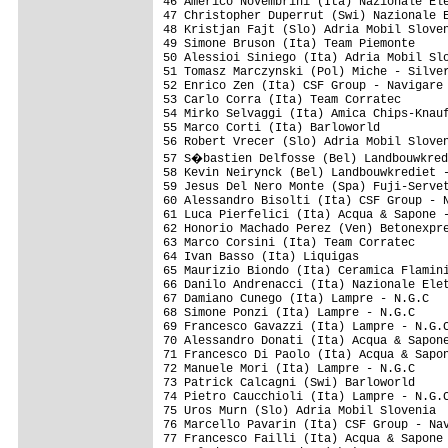
46 Americo Novembrini (Ita) Nazionale Ele
47 Christopher Duperrut (Swi) Nazionale E
48 Kristjan Fajt (Slo) Adria Mobil Sloven
49 Simone Bruson (Ita) Team Piemonte     
50 Alessioi Siniego (Ita) Adria Mobil Slo
51 Tomasz Marczynski (Pol) Miche - Silver
52 Enrico Zen (Ita) CSF Group - Navigare 
53 Carlo Corra (Ita) Team Corratec       
54 Mirko Selvaggi (Ita) Amica Chips-Knauf
55 Marco Corti (Ita) Barloworld          
56 Robert Vrecer (Slo) Adria Mobil Sloven
57 S�bastien Delfosse (Bel) Landbouwkred
58 Kevin Neirynck (Bel) Landbouwkrediet -
59 Jesus Del Nero Monte (Spa) Fuji-Servet
60 Alessandro Bisolti (Ita) CSF Group - N
61 Luca Pierfelici (Ita) Acqua & Sapone -
62 Honorio Machado Perez (Ven) Betonexpre
63 Marco Corsini (Ita) Team Corratec     
64 Ivan Basso (Ita) Liquigas             
65 Maurizio Biondo (Ita) Ceramica Flamini
66 Danilo Andrenacci (Ita) Nazionale Elet
67 Damiano Cunego (Ita) Lampre - N.G.C   
68 Simone Ponzi (Ita) Lampre - N.G.C     
69 Francesco Gavazzi (Ita) Lampre - N.G.C
70 Alessandro Donati (Ita) Acqua & Sapone
71 Francesco Di Paolo (Ita) Acqua & Sapon
72 Manuele Mori (Ita) Lampre - N.G.C     
73 Patrick Calcagni (Swi) Barloworld     
74 Pietro Caucchioli (Ita) Lampre - N.G.C
75 Uros Murn (Slo) Adria Mobil Slovenia  
76 Marcello Pavarin (Ita) CSF Group - Nav
77 Francesco Failli (Ita) Acqua & Sapone 