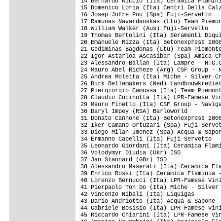
14 Bernardo Riccio (Ita) Ceramica Flamini
15 Domenico Loria (Ita) Centri Della Calz
16 Josep Jufre Pou (Spa) Fuji-Servetto   
17 Ramunas Navardauskas (Ltu) Team Piemon
18 William Walker (Aus) Fuji-Servetto    
19 Thomas Bertolini (Ita) Seramenti Diqui
20 Emanuele Rizza (Ita) Betonexpress 2000
21 Gediminas Bagdonas (Ltu) Team Piemonte
22 Igor Astarloa Ascasibar (Spa) Amica Ch
23 Alessandro Ballan (Ita) Lampre - N.G.C
24 Mauro Abel Richeze (Arg) CSF Group - N
25 Andrea Moletta (Ita) Miche - Silver Cr
26 Dirk Bellemakers (Ned) Landbouwkrediet
27 Piergiorgio Camussa (Ita) Team Piemont
28 Claudio Cucinotta (Ita) LPR-Famese Vin
29 Mauro Finetto (Ita) CSF Group - Naviga
30 Daryl Impey (RSA) Barloworld          
31 Donato Cannone (Ita) Betonexpress 2000
32 Iker Camano Ortuzari (Spa) Fuji-Servet
33 Diego Milan Jmenez (Spa) Acqua & Sapon
34 Ermanno Capelli (Ita) Fuji-Servetto   
35 Leonardo Giordani (Ita) Ceramica Flami
36 Volodymyr Diudia (Ukr) ISD            
37 Jan Stannard (GBr) ISD                
38 Alessandro Maserati (Ita) Ceramica Fla
39 Enrico Rossi (Ita) Ceramica Flaminia -
40 Lorenzo Bernucci (Ita) LPR-Famese Vini
41 Pierpaolo Ton Do (Ita) Miche - Silver 
42 Vincenzo Nibali (Ita) Liquigas        
43 Dario Andriotto (Ita) Acqua & Sapone -
44 Gabriele Bosisio (Ita) LPR-Famese Vini
45 Riccardo Chiarini (Ita) LPR-Famese Vin