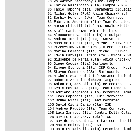
78 Volodymyr Zagorodny (Ukr) Lampre - N.G
79 Enrico Gasparotto (Ita) Lampre - N.G.C
80 Fabio Taborre (Ita) Seramenti Diquigio
81 Michal Golas (Pol) Amica Chips-Knauf  
82 Serhiy Honchar (Ukr) Team Corratec    
83 Fabrizio Amerighi (Ita) Team Corratec 
84 Marco Ghiselli (Ita) Nazionale Elettro
85 Kjell Carlstr�m (Fin) Liquigas       
86 Alessandro Vanotti (Ita) Liquigas     
87 Andrea Tonti (Ita) Fuji-Servetto      
88 Massimo Giunti (Ita) Miche - Silver Cr
89 Przemyslaw Niemec (Pol) Miche - Silver
90 Marino Palandri (Ita) Miche - Silver C
91 Edwin Carvajal Jarami (Col) Miche - Si
92 Giuseppe De Maria (Ita) Amica Chips-Kn
93 Diego Caccia (Ita) Barloworld         
94 Simone Stortoni (Ita) CSF Group - Navi
95 Steven Cummings (GBr) Barloworld      
96 Michele Scarponi (Ita) Seramenti Diqui
97 Roberto-Antonio Richeze (Arg) Betonexp
98 Antonio Quadranti (Ita) Betonexpress 2
99 Gediminas Kaupas (Ltu) Team Piemonte  
100 Adriano Angeloni (Ita) Ceramica Flami
101 Eros Capecchi (Ita) Fuji-Servetto    
102 Bruno Rizzi (Ita) Team Corratec      
103 David Cioni Dario (Ita) ISD          
104 Andrea Pagotto (Ita) Team Corratec   
105 Luca Zanasca (Ita) Centri Della Calza
106 Dmytro Grabovskyy (Ukr) ISD          
107 Davide Torosantucci (Ita) Centri Dell
108 Maxim Belkov (Rus) ISD               
109 Dainius Kairelis (Ltu) Ceramica Flami