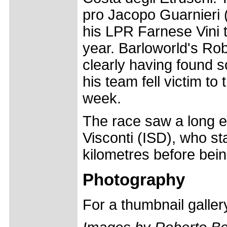
pro Jacopo Guarnieri (
his LPR Farnese Vini t
year. Barloworld's Rob
clearly having found s
his team fell victim to 
week.
The race saw a long 
Visconti (ISD), who st
kilometres before bei
Photography
For a thumbnail galle