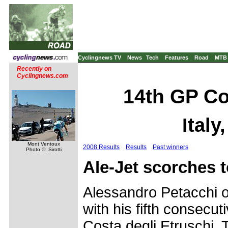
Cyclingnews TV
News
Tech
Features
Road
MTB
Recently on
Cyclingnews.com
14th GP Cos
Italy
Mont Ventoux
2008 Results
Results
Past winners
Photo ©: Sirotti
Ale-Jet scorches to
Alessandro Petacchi 
with his fifth consecut
Costa degli Etruschi. 