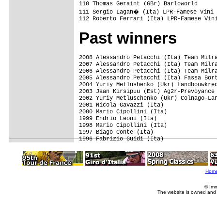
110 Thomas Geraint (GBr) Barloworld      
111 Sergio Lagan� (Ita) LPR-Famese Vini 
Past winners
2008 Alessandro Petacchi (Ita) Team Milra
2007 Alessandro Petacchi (Ita) Team Milra
2006 Alessandro Petacchi (Ita) Team Milra
2005 Alessandro Petacchi (Ita) Fassa Bort
2004 Yuriy Metlushenko (Ukr) Landbouwkred
2003 Jaan Kirsipuu (Est) Ag2r-Prevoyance

2002 Yuriy Metluschenko (Ukr) Colnago-Lan
2001 Nicola Gavazzi (Ita)

2000 Mario Cipollini (Ita)

1999 Endrio Leoni (Ita)

1998 Mario Cipollini (Ita)

1997 Biago Conte (Ita)

Hom
© Imm
The website is owned and