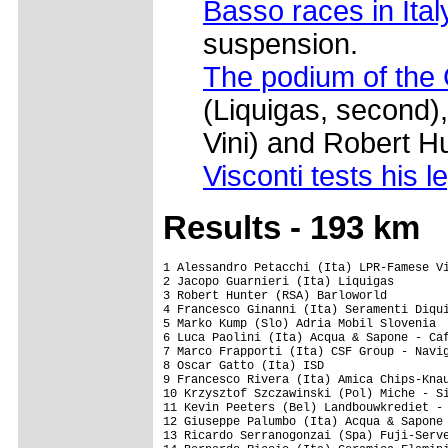
Basso races in Italy
suspension.
The podium of the G
(Liquigas, second)
Vini) and Robert H
Visconti tests his l
Results - 193 km
1 Alessandro Petacchi (Ita) LPR-Famese Vi
2 Jacopo Guarnieri (Ita) Liquigas        
3 Robert Hunter (RSA) Barloworld         
4 Francesco Ginanni (Ita) Seramenti Diqui
5 Marko Kump (Slo) Adria Mobil Slovenia  
6 Luca Paolini (Ita) Acqua & Sapone - Caf
7 Marco Frapporti (Ita) CSF Group - Navig
8 Oscar Gatto (Ita) ISD                  
9 Francesco Rivera (Ita) Amica Chips-Knau
10 Krzysztof Szczawinski (Pol) Miche - Si
11 Kevin Peeters (Bel) Landbouwkrediet - 
12 Giuseppe Palumbo (Ita) Acqua & Sapone 
13 Ricardo Serranogonzai (Spa) Fuji-Serve