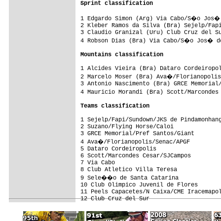
Sprint classification
1 Edgardo Simon (Arg) Via Cabo/S�o Jos� 
2 Kleber Ramos da Silva (Bra) Sejelp/Fapi
3 Claudio Granizal (Uru) Club Cruz del Su
4 Robson Dias (Bra) Via Cabo/S�o Jos� do
Mountains classification
1 Alcides Vieira (Bra) Dataro Cordeiropol
2 Marcelo Moser (Bra) Ava�/Florianopolis
3 Antonio Nascimento (Bra) GRCE Memorial/
4 Mauricio Morandi (Bra) Scott/Marcondes
Teams classification
1 Sejelp/Fapi/Sundown/JKS de Pindamonhang
2 Suzano/Flying Horse/Caloi              
3 GRCE Memorial/Pref Santos/Giant        
4 Ava�/Florianopolis/Senac/APGF         
5 Dataro Cordeiropolis                   
6 Scott/Marcondes Cesar/SJCampos         
7 Via Cabo                               
8 Club Atletico Villa Teresa             
9 Sele��o de Santa Catarina             
10 Club Olimpico Juvenil de Flores       
11 Peels Capacetes/N Caixa/CME Iracemapol