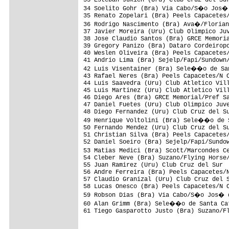
34 Soelito Gohr (Bra) Via Cabo/S�o Jos� 
35 Renato Zopelari (Bra) Peels Capacetes/
36 Rodrigo Nascimento (Bra) Ava�/Florian
37 Javier Moreira (Uru) Club Olimpico Juv
38 Jose Claudio Santos (Bra) GRCE Memoria
39 Gregory Panizo (Bra) Dataro Cordeiropo
40 Weslen Oliveira (Bra) Peels Capacetes/
41 Andrio Lima (Bra) Sejelp/Fapi/Sundown/
42 Luis Visentainer (Bra) Sele��o de San
43 Rafael Neres (Bra) Peels Capacetes/N C
44 Luis Saavedra (Uru) Club Atletico Vill
45 Luis Martinez (Uru) Club Atletico Vill
46 Diego Ares (Bra) GRCE Memorial/Pref Sa
47 Daniel Fuetes (Uru) Club Olimpico Juve
48 Diego Fernandez (Uru) Club Cruz del Su
49 Henrique Voltolini (Bra) Sele��o de S
50 Fernando Mendez (Uru) Club Cruz del Su
51 Christian Silva (Bra) Peels Capacetes/
52 Daniel Soeiro (Bra) Sejelp/Fapi/Sundow
53 Matias Medici (Bra) Scott/Marcondes C
54 Cleber Neve (Bra) Suzano/Flying Horse/
55 Juan Ramirez (Uru) Club Cruz del Sur  
56 Andre Ferreira (Bra) Peels Capacetes/N
57 Claudio Granizal (Uru) Club Cruz del S
58 Lucas Onesco (Bra) Peels Capacetes/N C
59 Robson Dias (Bra) Via Cabo/S�o Jos� d
60 Alan Grimm (Bra) Sele��o de Santa Cat
61 Tiego Gasparotto Justo (Bra) Suzano/Fl