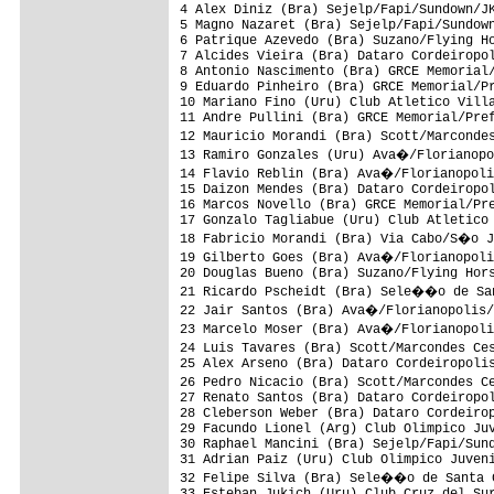
4 Alex Diniz (Bra) Sejelp/Fapi/Sundown/JK
5 Magno Nazaret (Bra) Sejelp/Fapi/Sundown
6 Patrique Azevedo (Bra) Suzano/Flying Ho
7 Alcides Vieira (Bra) Dataro Cordeiropol
8 Antonio Nascimento (Bra) GRCE Memorial/
9 Eduardo Pinheiro (Bra) GRCE Memorial/Pr
10 Mariano Fino (Uru) Club Atletico Villa
11 Andre Pullini (Bra) GRCE Memorial/Pref
12 Mauricio Morandi (Bra) Scott/Marconde
13 Ramiro Gonzales (Uru) Ava�/Florianopo
14 Flavio Reblin (Bra) Ava�/Florianopoli
15 Daizon Mendes (Bra) Dataro Cordeiropol
16 Marcos Novello (Bra) GRCE Memorial/Pre
17 Gonzalo Tagliabue (Uru) Club Atletico 
18 Fabricio Morandi (Bra) Via Cabo/S�o J
19 Gilberto Goes (Bra) Ava�/Florianopoli
20 Douglas Bueno (Bra) Suzano/Flying Hors
21 Ricardo Pscheidt (Bra) Sele��o de San
22 Jair Santos (Bra) Ava�/Florianopolis/
23 Marcelo Moser (Bra) Ava�/Florianopoli
24 Luis Tavares (Bra) Scott/Marcondes Ce
25 Alex Arseno (Bra) Dataro Cordeiropolis
26 Pedro Nicacio (Bra) Scott/Marcondes C
27 Renato Santos (Bra) Dataro Cordeiropol
28 Cleberson Weber (Bra) Dataro Cordeirop
29 Facundo Lionel (Arg) Club Olimpico Juv
30 Raphael Mancini (Bra) Sejelp/Fapi/Sund
31 Adrian Paiz (Uru) Club Olimpico Juveni
32 Felipe Silva (Bra) Sele��o de Santa C
33 Esteban Jukich (Uru) Club Cruz del Sur