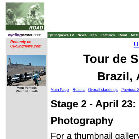
Cyclingnews TV
News
Tech
Features
Road
MTB
Recently on
U
Cyclingnews.com
Tour de S
Brazil,
Mont Ventoux
Main Page
Results
Overall standings
Previous 
Photo ©: Sirotti
Stage 2 - April 23
Photography
For a thumbnail galle