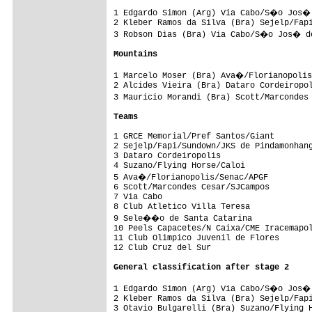
1 Edgardo Simon (Arg) Via Cabo/S�o Jos� 
2 Kleber Ramos da Silva (Bra) Sejelp/Fapi
3 Robson Dias (Bra) Via Cabo/S�o Jos� do
Mountains
1 Marcelo Moser (Bra) Ava�/Florianopolis
2 Alcides Vieira (Bra) Dataro Cordeiropol
3 Mauricio Morandi (Bra) Scott/Marcondes
Teams
1 GRCE Memorial/Pref Santos/Giant        
2 Sejelp/Fapi/Sundown/JKS de Pindamonhang
3 Dataro Cordeiropolis                   
4 Suzano/Flying Horse/Caloi              
5 Ava�/Florianopolis/Senac/APGF         
6 Scott/Marcondes Cesar/SJCampos         
7 Via Cabo                               
8 Club Atletico Villa Teresa             
9 Sele��o de Santa Catarina             
10 Peels Capacetes/N Caixa/CME Iracemapol
11 Club Olimpico Juvenil de Flores       
12 Club Cruz del Sur                     
General classification after stage 2
1 Edgardo Simon (Arg) Via Cabo/S�o Jos� 
2 Kleber Ramos da Silva (Bra) Sejelp/Fapi
3 Otavio Bulgarelli (Bra) Suzano/Flying H