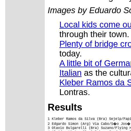
Images by Eduardo S
Local kids come ou
through their town.
Plenty of bridge cr
today.
A little bit of Ger
Italian
as the cultura
Kleber Ramos da S
Lontras.
Results
1 Kleber Ramos da Silva (Bra) Sejelp/Fapi
2 Edgardo Simon (Arg) Via Cabo/S�o Jos� 
3 Otavio Bulgarelli (Bra) Suzano/Flying H