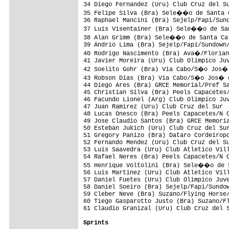
34 Diego Fernandez (Uru) Club Cruz del Su
35 Felipe Silva (Bra) Sele��o de Santa C
36 Raphael Mancini (Bra) Sejelp/Fapi/Sund
37 Luis Visentainer (Bra) Sele��o de San
38 Alan Grimm (Bra) Sele��o de Santa Cat
39 Andrio Lima (Bra) Sejelp/Fapi/Sundown/
40 Rodrigo Nascimento (Bra) Ava�/Florian
41 Javier Moreira (Uru) Club Olimpico Juv
42 Soelito Gohr (Bra) Via Cabo/S�o Jos� 
43 Robson Dias (Bra) Via Cabo/S�o Jos� d
44 Diego Ares (Bra) GRCE Memorial/Pref Sa
45 Christian Silva (Bra) Peels Capacetes/
46 Facundo Lionel (Arg) Club Olimpico Juv
47 Juan Ramirez (Uru) Club Cruz del Sur  
48 Lucas Onesco (Bra) Peels Capacetes/N C
49 Jose Claudio Santos (Bra) GRCE Memoria
50 Esteban Jukich (Uru) Club Cruz del Sur
51 Gregory Panizo (Bra) Dataro Cordeiropo
52 Fernando Mendez (Uru) Club Cruz del Su
53 Luis Saavedra (Uru) Club Atletico Vill
54 Rafael Neres (Bra) Peels Capacetes/N C
55 Henrique Voltolini (Bra) Sele��o de S
56 Luis Martinez (Uru) Club Atletico Vill
57 Daniel Fuetes (Uru) Club Olimpico Juve
58 Daniel Soeiro (Bra) Sejelp/Fapi/Sundow
59 Cleber Neve (Bra) Suzano/Flying Horse/
60 Tiego Gasparotto Justo (Bra) Suzano/Fl
61 Claudio Granizal (Uru) Club Cruz del S
Sprints