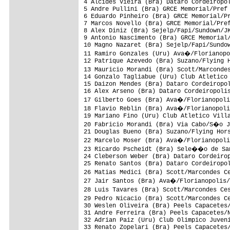
4 Alcides Vieira (Bra) Dataro Cordeiropol
5 Andre Pullini (Bra) GRCE Memorial/Pref 
6 Eduardo Pinheiro (Bra) GRCE Memorial/Pr
7 Marcos Novello (Bra) GRCE Memorial/Pref
8 Alex Diniz (Bra) Sejelp/Fapi/Sundown/JK
9 Antonio Nascimento (Bra) GRCE Memorial/
10 Magno Nazaret (Bra) Sejelp/Fapi/Sundow
11 Ramiro Gonzales (Uru) Ava�/Florianopo
12 Patrique Azevedo (Bra) Suzano/Flying H
13 Mauricio Morandi (Bra) Scott/Marconde
14 Gonzalo Tagliabue (Uru) Club Atletico 
15 Daizon Mendes (Bra) Dataro Cordeiropol
16 Alex Arseno (Bra) Dataro Cordeiropolis
17 Gilberto Goes (Bra) Ava�/Florianopoli
18 Flavio Reblin (Bra) Ava�/Florianopoli
19 Mariano Fino (Uru) Club Atletico Villa
20 Fabricio Morandi (Bra) Via Cabo/S�o J
21 Douglas Bueno (Bra) Suzano/Flying Hors
22 Marcelo Moser (Bra) Ava�/Florianopoli
23 Ricardo Pscheidt (Bra) Sele��o de San
24 Cleberson Weber (Bra) Dataro Cordeirop
25 Renato Santos (Bra) Dataro Cordeiropol
26 Matias Medici (Bra) Scott/Marcondes C
27 Jair Santos (Bra) Ava�/Florianopolis/
28 Luis Tavares (Bra) Scott/Marcondes Ce
29 Pedro Nicacio (Bra) Scott/Marcondes C
30 Weslen Oliveira (Bra) Peels Capacetes/
31 Andre Ferreira (Bra) Peels Capacetes/N
32 Adrian Paiz (Uru) Club Olimpico Juveni
33 Renato Zopelari (Bra) Peels Capacetes/