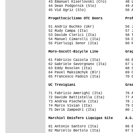
43 Emanuel Kiserlovski (Cro)         48 L
44 Dean Podgornik (Slo)              49 A
45 Vid Ogriz (Slo)                   50 A
Progettociclismo OTC Doors           Pro
51 Andriy Buchko (Ukr)               56 J
52 Rudy Campa (Ita)                  57 J
53 Davide Clerici (Ita)              58 T
54 Manuel Cimarolli (Ita)            59 D
55 Pierluigi Senor (Ita)             60 N
Moro-Sscott-Bicycle Line             Gra
61 Fabrizio Cazzola (Ita)            66 E
62 Gabriele Savorgnano (Ita)         67 L
63 Eddy Rosolen (Ita)                68 S
64 Pavel Maksimchyk (Blr)            69 C
65 Francesco Padoin (Ita)            70 G
UC Trevigiani                        Gre
71 Fabrizio Amerighi (Ita)           76 A
72 Davide Battistella (Ita)          77 A
73 Andrea Piechele (Ita)             78 J
74 Marco Vivian (Ita)                79 S
75 Derik Zampedri (Ita)              80 J
Marchiol Emisfero Liquigas Site      A.G
81 Antonio Santoro (Ita)             86 E
82 Marcello Bertolo (Ita)            87 S