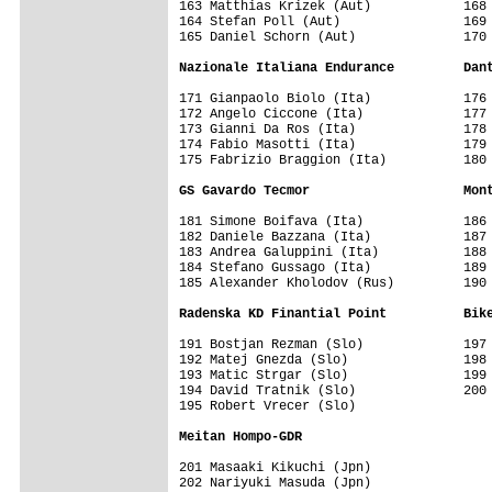
163 Matthias Krizek (Aut)            168 
164 Stefan Poll (Aut)                169 
165 Daniel Schorn (Aut)              170 
Nazionale Italiana Endurance         Dan
171 Gianpaolo Biolo (Ita)            176 
172 Angelo Ciccone (Ita)             177 
173 Gianni Da Ros (Ita)              178 
174 Fabio Masotti (Ita)              179 
175 Fabrizio Braggion (Ita)          180 
GS Gavardo Tecmor                    Mon
181 Simone Boifava (Ita)             186 
182 Daniele Bazzana (Ita)            187 
183 Andrea Galuppini (Ita)           188 
184 Stefano Gussago (Ita)            189 
185 Alexander Kholodov (Rus)         190 
Radenska KD Finantial Point          Bik
191 Bostjan Rezman (Slo)             197 
192 Matej Gnezda (Slo)               198 
193 Matic Strgar (Slo)               199 
194 David Tratnik (Slo)              200 
195 Robert Vrecer (Slo)              

Meitan Hompo-GDR                     
201 Masaaki Kikuchi (Jpn)            

202 Nariyuki Masuda (Jpn)            
