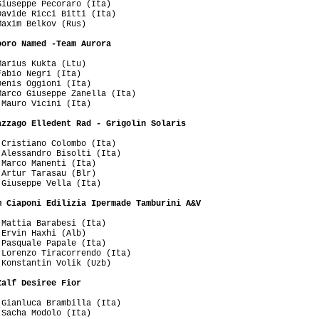
iuseppe Pecoraro (Ita)

avide Ricci Bitti (Ita)

axim Belkov (Rus)

ooro Named -Team Aurora
arius Kukta (Ltu)

abio Negri (Ita)

enis Oggioni (Ita)

arco Giuseppe Zanella (Ita)

Mauro Vicini (Ita)

azzago Elledent Rad - Grigolin Solaris
Cristiano Colombo (Ita)

Alessandro Bisolti (Ita)

Marco Manenti (Ita)

Artur Tarasau (Blr)

Giuseppe Vella (Ita)

m Ciaponi Edilizia Ipermade Tamburini A&V
Mattia Barabesi (Ita)

Ervin Haxhi (Alb)

Pasquale Papale (Ita)

Lorenzo Tiracorrendo (Ita)

Konstantin Volik (Uzb)

Zalf Desiree Fior
Gianluca Brambilla (Ita)

Sacha Modolo (Ita)
