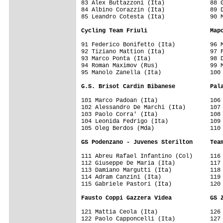
83 Alex Buttazzoni (Ita)             88 G
84 Albino Corazzin (Ita)             89 D
85 Leandro Cotesta (Ita)             90 M
Cycling Team Friuli                  Map
91 Federico Bonifetto (Ita)          96 M
92 Tiziano Mattion (Ita)             97 F
93 Marco Ponta (Ita)                 98 D
94 Roman Maximov (Rus)               99 M
95 Manolo Zanella (Ita)              100 
G.S. Brisot Cardin Bibanese          Pal
101 Marco Padoan (Ita)               106 
102 Alessandro De Marchi (Ita)       107 
103 Paolo Corra' (Ita)               108 
104 Leonida Fedrigo (Ita)            109 
105 Oleg Berdos (Mda)                110 
GS Podenzano - Juvenes Sterilton     Tea
111 Abreu Rafael Infantino (Col)     116 
112 Giuseppe De Maria (Ita)          117 
113 Damiano Margutti (Ita)           118 
114 Adram Canzini (Ita)              119 
115 Gabriele Pastori (Ita)           120 
Fausto Coppi Gazzera Videa           GS 
121 Mattia Ceola (Ita)               126 
122 Paolo Capponcelli (Ita)          127 