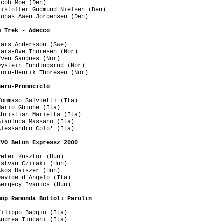
cob Moe (Den)

istoffer Gudmund Nielsen (Den)

onas Aaen Jorgensen (Den)

m Trek - Adecco
ars Andersson (Swe)

ars-Ove Thoresen (Nor)

ven Sangnes (Nor)

ystein Fundingsrud (Nor)

orn-Henrik Thoresen (Nor)

nero-Promociclo
ommaso Salvietti (Ita)

ario Ghione (Ita)

hristian Marietta (Ita)

ianluca Massano (Ita)

lessandro Colo' (Ita)

IVO Beton Expressz 2000
eter Kusztor (Hun)

stvan Cziraki (Hun)

kos Haiszer (Hun)

avide d'Angelo (Ita)

ergecy Ivanics (Hun)

mop Ramonda Bottoli Parolin
ilippo Baggio (Ita)

ndrea Tincani (Ita)
