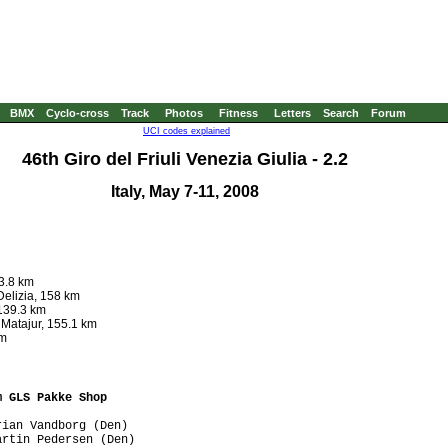
BMX
Cyclo-cross
Track
Photos
Fitness
Letters
Search
Forum
UCI codes explained
46th Giro del Friuli Venezia Giulia - 2.2
Italy, May 7-11, 2008
53.8 km
Delizia, 158 km
 139.3 km
 Matajur, 155.1 km
km
m GLS Pakke Shop
ian Vandborg (Den)

rtin Pedersen (Den)
