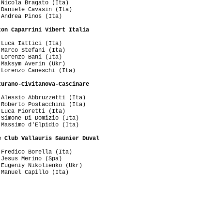
Nicola Bragato (Ita)

Daniele Cavasin (Ita)

Andrea Pinos (Ita)

ton Caparrini Vibert Italia
Luca Iattici (Ita)

Marco Stefani (Ita)

Lorenzo Bani (Ita)

Maksym Averin (Ukr)

Lorenzo Caneschi (Ita)

turano-Civitanova-Cascinare
Alessio Abbruzzetti (Ita)

Roberto Postacchini (Ita)

Luca Fioretti (Ita)

Simone Di Domizio (Ita)

Massimo d'Elpidio (Ita)

e Club Vallauris Saunier Duval
Fredico Borella (Ita)

Jesus Merino (Spa)

Eugeniy Nikolienko (Ukr)

Manuel Capillo (Ita)
