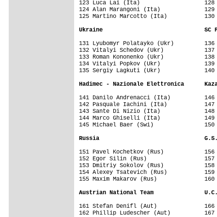
123 Luca Lai (Ita)                   128 
124 Alan Marangoni (Ita)             129 
125 Martino Marcotto (Ita)           130 
Ukraine                              SC 
131 Lyubomyr Polatayko (Ukr)         136 
132 Vitalyi Schedov (Ukr)            137 
133 Roman Kononenko (Ukr)            138 
134 Vitalyi Popkov (Ukr)             139 
135 Sergiy Lagkuti (Ukr)             140 
Hadimec - Nazionale Elettronica      Kaz
141 Danilo Andrenacci (Ita)          146 
142 Pasquale Iachini (Ita)           147 
143 Sante Di Nizio (Ita)             148 
144 Marco Ghiselli (Ita)             149 
145 Michael Baer (Swi)               150 
Russia                               G.S
151 Pavel Kochetkov (Rus)            156 
152 Egor Silin (Rus)                 157 
153 Dmitriy Sokolov (Rus)            158 
154 Alexey Tsatevich (Rus)           159 
155 Maxim Makarov (Rus)              160 
Austrian National Team               U.C
161 Stefan Denifl (Aut)              166 
162 Phillip Ludescher (Aut)          167 