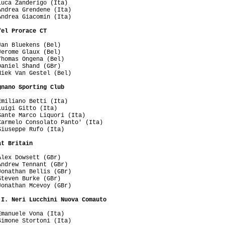
uca Zanderigo (Ita)

ndrea Grendene (Ita)

ndrea Giacomin (Ita)

fel Prorace CT
an Bluekens (Bel)

erome Glaux (Bel)

homas Ongena (Bel)

aniel Shand (GBr)

iek Van Gestel (Bel)

gnano Sporting Club
miliano Betti (Ita)

uigi Gitto (Ita)

ante Marco Liquori (Ita)

armelo Consolato Panto' (Ita)

iuseppe Rufo (Ita)

at Britain
lex Dowsett (GBr)

ndrew Tennant (GBr)

onathan Bellis (GBr)

teven Burke (GBr)

onathan Mcevoy (GBr)

.I. Neri Lucchini Nuova Comauto
manuele Vona (Ita)

imone Stortoni (Ita)
