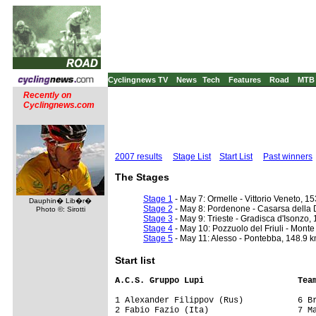
Cyclingnews TV
News
Tech
Features
Road
MTB
Recently on
Cyclingnews.com
2007 results
Stage List
Start List
Past winners
The Stages
Stage 1
- May 7: Ormelle - Vittorio Veneto, 1
Dauphin� Lib�r�
Stage 2
- May 8: Pordenone - Casarsa della 
Photo ©: Sirotti
Stage 3
- May 9: Trieste - Gradisca d'Isonzo,
Stage 4
- May 10: Pozzuolo del Friuli - Monte
Stage 5
- May 11: Alesso - Pontebba, 148.9 
Start list
A.C.S. Gruppo Lupi                   Tea
1 Alexander Filippov (Rus)           6 Br
2 Fabio Fazio (Ita)                  7 Ma