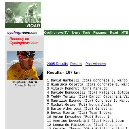
Cyclingnews TV
News
Tech
Features
Road
MTB
Recently on
Cyclingnews.com
2005 Results
Results
Past winners
Results - 167 km
1 David Garbelli (Ita) Concrete S. Marco

Dauphin� Lib�r�
2 Gianluca Coletta (Ita) Concrete S. Marc
Photo ©: Sirotti
3 Vitaly Kondrut (Ukr) Finauto           
4 Davide Bonuccelli (Ita) Maltinti Solgom
5 Teddy Turini (Ita) Danton Caparrini Vib
6 Maurizio Biondo (Ita) Concrete S. Marco
7 Michal Golas (Pol) Norda Atala

8 Dario Athertoua (Ita) Ginestra

9 Devis Miorin (Ita) Team Endeka

10 Anton Knyazhev (Rus) Bedogni

11 Amerigo Novembrini (Ita) Massi team

12 Leonardo Pinizzotto (Ita) Gragnano

13 Geraint Thomas (GBr) British National 