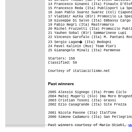
14 Francesco Ginanni (Ita) Finauto D'Etof
15 Francesco Reda (Ita) Publisport La Spe
16 Juan Pablo Suarez Suarez (Col) Ciaponi
17 Vladimir Autka (Blr) Promocilo La Spez
18 Giuseppe Di Salvo (Ita) Embassy Cargo

19 Fabio Negri (Ita) Mastromarco

20 Michel Fruzzetti (Ita) Promocilo Publi
21 Yauhen Sobal (Blr) Sammarinese Lupi

22 Vincenzo Garofalo (Ita) M. Pantani Ros
23 Sergio Lagan� (Ita) Bedogni

24 Pavel Kalinin (Rus) Team Pieri

25 Gianangelo Minali (Ita) Parmense

Starters: 150 

Classified: 59

Courtesy of italiaciclismo.net

Past winners
2005 Alessio Signego (Ita) Promo Ciclo   
2004 Matej Mugerli (Slo) Ima Moro Brugnot
2003 Cristian Tosoni (Ita) Grassi 

2002 Ezio Casagrande (Ita) Site Frezza 

2001 Nicola Pavone (Ita) Italfine

2000 Simone Cadamuro (Ita) San Pellegrino
Past winners courtesy of Mario Stiehl, 
w