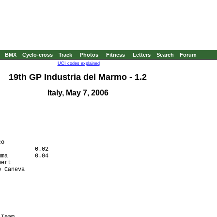
BMX
Cyclo-cross
Track
Photos
Fitness
Letters
Search
Forum
UCI codes explained
19th GP Industria del Marmo - 1.2
Italy, May 7, 2006
o

          0.02

ma        0.04

ert

 Caneva

Team
