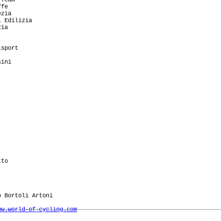
fe

zia

 Edilizia

ia

sport

ini

       

to

 Bortoli Artoni

ww.world-of-cycling.com