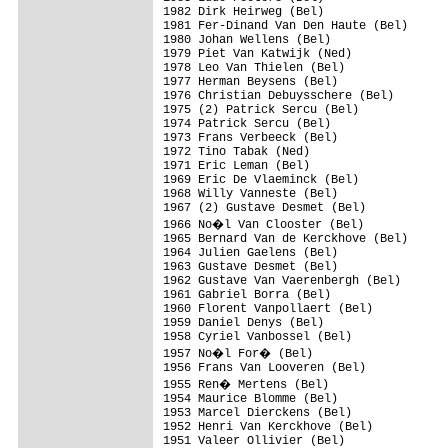
1982 Dirk Heirweg (Bel)

1981 Fer-Dinand Van Den Haute (Bel)

1980 Johan Wellens (Bel)

1979 Piet Van Katwijk (Ned)

1978 Leo Van Thielen (Bel)

1977 Herman Beysens (Bel)

1976 Christian Debuysschere (Bel)

1975 (2) Patrick Sercu (Bel)

1974 Patrick Sercu (Bel)

1973 Frans Verbeeck (Bel)

1972 Tino Tabak (Ned)

1971 Eric Leman (Bel)

1969 Eric De Vlaeminck (Bel)

1968 Willy Vanneste (Bel)

1967 (2) Gustave Desmet (Bel)

1966 No�l Van Clooster (Bel)

1965 Bernard Van de Kerckhove (Bel)

1964 Julien Gaelens (Bel)

1963 Gustave Desmet (Bel)

1962 Gustave Van Vaerenbergh (Bel)

1961 Gabriel Borra (Bel)

1960 Florent Vanpollaert (Bel)

1959 Daniel Denys (Bel)

1958 Cyriel Vanbossel (Bel)

1957 No�l For� (Bel)

1956 Frans Van Looveren (Bel)

1955 Ren� Mertens (Bel)

1954 Maurice Blomme (Bel)

1953 Marcel Dierckens (Bel)

1952 Henri Van Kerckhove (Bel)

1951 Valeer Ollivier (Bel)
