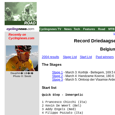
Cyclingnews TV
News
Tech
Features
Road
MTB
U
Recently on
Cyclingnews.com
Record Driedaagse
Belgium
2004 results
Stage List
Start List
Past winners
The Stages
Stage 1
- March 3: Kortrijk - Bellegem, 169.5
Dauphin� Lib�r�
Stage 2
- March 4: Handzame Koerse, 180.6
Photo ©: Sirotti
Stage 3
- March 5: Omloop der Vlaamse Arde
Start list
Quick Step - Innergetic                 
1 Francesco Chicchi (Ita)                
2 Kevin De Weert (Bel)                   
3 Addy Engels (Ned)                      
4 Filippo Pozzato (Ita)                  