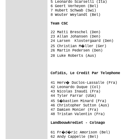
5 Leonardo Scarselli (Ita)               
6 Geert Verheyen (Bel)                   
7 Hubert Schwab (Swi)                    
8 Wouter Weylandt (Bel)                  
Team CSC                                
22 Matti Breschel (Den)                  
23 Allan Johansen (Den)                  
24 Larsen  Klostergaard (Den)            
25 Christian M�ller (Ger)               
26 Martin Pedersen (Den)                 
28 Luke Roberts (Aus)                   
                                         
                                         
Cofidis, Le Credit Par Telephone        
41 Herv� Duclos-Lassalle (Fra)          
42 Leonardo Duque (Col)                  
43 Nicolas Inaudi (Fra)                  
44 Tyler Farrar (USA)                    
45 S�bastien Minard (Fra)               
46 Christopher Sutton (Aus)              
47 Damien Monier (Fra)                   
48 Tristan Valentin (Fra)                
Landbouwkrediet - Colnago               
61 Fr�d�ric Amorison (Bel)              
62 Andy Cappelle (Bel)                   