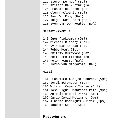
122 Steven De Neef (Bel)                 
123 Kristof De Zutter (Bel)              
124 Francis De Greef (Bel)               
125 Glenn Poleunis (Bel)                 
126 Sam Van Rooy (Bel)                   
127 Jurgen Roelandts (Bel)               
128 Sven Van Den Houtte (Bel)            
Jartazi-7Mobile                         
141 Igor Abakoumov (Bel)                 
142 Michael Blanchy (Bel)                
143 Vytautas Kaupas (Ltu)                
144 Robby Meul (Bel)                     
145 Dmitriy Muravyev (Kaz)               
146 Bert Scheirlinckx (Bel)              
147 Peter Ronsse (Bel)                   
148 Jarno Van Mingeroet (Bel)            
Massi                                   
161 Francisco Andujar Sanchez (Spa)      
162 Jordi Berenguer (Spa)                
163 Wilson  Cepeda Cuervo (Col)          
164 Jose Miguel Manzanas Pato (Spa)      
165 Antonio Miguel Parra (Spa)           
166 Dario David Molinero (Spa)           
167 Alberto Rodriguez Oliver (Spa)       
168 Joaquin Soler (Spa)                  
Past winners