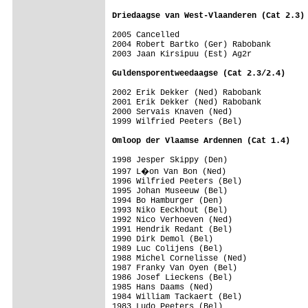
2005 Cancelled

2004 Robert Bartko (Ger) Rabobank 

2003 Jaan Kirsipuu (Est) Ag2r

2002 Erik Dekker (Ned) Rabobank

2001 Erik Dekker (Ned) Rabobank

2000 Servais Knaven (Ned)

1999 Wilfried Peeters (Bel)

1998 Jesper Skippy (Den)

1997 L�on Van Bon (Ned)

1996 Wilfried Peeters (Bel)

1995 Johan Museeuw (Bel)

1994 Bo Hamburger (Den)

1993 Niko Eeckhout (Bel)

1992 Nico Verhoeven (Ned)

1991 Hendrik Redant (Bel)

1990 Dirk Demol (Bel)

1989 Luc Colijens (Bel)

1988 Michel Cornelisse (Ned)

1987 Franky Van Oyen (Bel)

1986 Josef Lieckens (Bel)

1985 Hans Daams (Ned)

1984 William Tackaert (Bel)

1983 Ludo Peeters (Bel)
