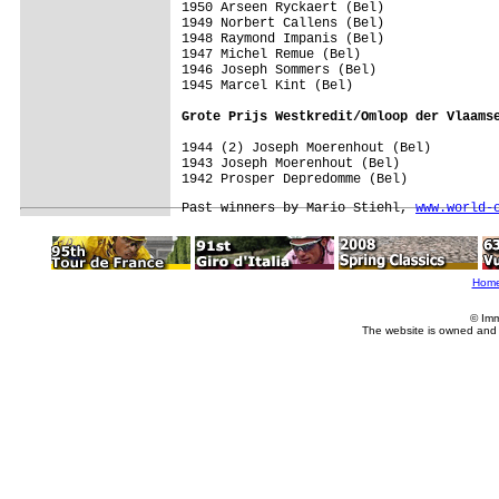
1950 Arseen Ryckaert (Bel)

1949 Norbert Callens (Bel)

1948 Raymond Impanis (Bel)

1947 Michel Remue (Bel)

1946 Joseph Sommers (Bel)

1945 Marcel Kint (Bel)

Grote Prijs Westkredit/Omloop der Vlaams
1944 (2) Joseph Moerenhout (Bel)

1943 Joseph Moerenhout (Bel)

Past winners by Mario Stiehl, 
www.world-
Hom
© Imm
The website is owned and