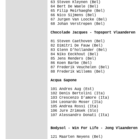
63 Steven Kleynen (Bel)                  
64 Bert De Waele (Bel)                   
65 Filip Meirhaeghe (Bel)                
66 Nico Sijmens (Bel)                    
67 Jurgen Van Loocke (Bel)               
68 Johan Verstrepen (Bel)                
Chocolade Jacques - Topsport Vlaanderen 
81 Steven Caethoven (Bel)                
82 Dimitri De Fauw (Bel)                 
83 Glenn D'hollander (Bel)               
84 Niko Eeckhout (Bel)                   
85 Jens Renders (Bel)                    
86 Koen Barbe (Bel)                      
87 Frederik Veuchelen (Bel)              
88 Frederik Willems (Bel)                
Acqua Sapone                            
101 Andres Aug (Est)                     
102 Denis Bertolini (Ita)                
103 Crescenzo D'amore (Ita)              
104 Leonardo Moser (Ita)                 
105 Andrea Rossi (Ita)                   
106 Jure Zrimsek (Slo)                   
107 Alessandro Donati (Ita)              
                                         
Bodysol - Win For Life - Jong Vlaanderen
121 Maarten Neyens (Bel)                 