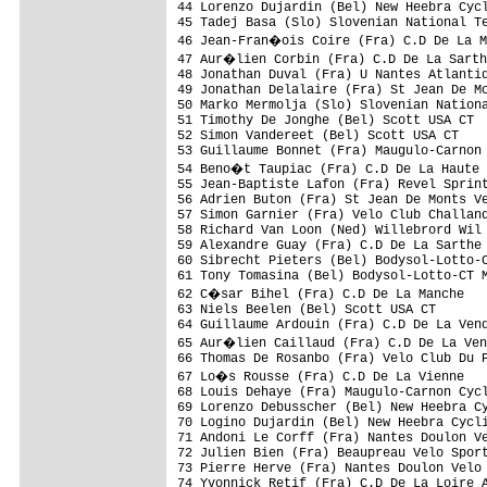
44 Lorenzo Dujardin (Bel) New Heebra Cycl
45 Tadej Basa (Slo) Slovenian National Te
46 Jean-Fran�ois Coire (Fra) C.D De La M
47 Aur�lien Corbin (Fra) C.D De La Sarth
48 Jonathan Duval (Fra) U Nantes Atlantiq
49 Jonathan Delalaire (Fra) St Jean De Mo
50 Marko Mermolja (Slo) Slovenian Nationa
51 Timothy De Jonghe (Bel) Scott USA CT

52 Simon Vandereet (Bel) Scott USA CT

53 Guillaume Bonnet (Fra) Maugulo-Carnon 
54 Beno�t Taupiac (Fra) C.D De La Haute 
55 Jean-Baptiste Lafon (Fra) Revel Sprint
56 Adrien Buton (Fra) St Jean De Monts Ve
57 Simon Garnier (Fra) Velo Club Challand
58 Richard Van Loon (Ned) Willebrord Wil 
59 Alexandre Guay (Fra) C.D De La Sarthe

60 Sibrecht Pieters (Bel) Bodysol-Lotto-C
61 Tony Tomasina (Bel) Bodysol-Lotto-CT M
62 C�sar Bihel (Fra) C.D De La Manche

63 Niels Beelen (Bel) Scott USA CT

64 Guillaume Ardouin (Fra) C.D De La Vend
65 Aur�lien Caillaud (Fra) C.D De La Ven
66 Thomas De Rosanbo (Fra) Velo Club Du P
67 Lo�s Rousse (Fra) C.D De La Vienne

68 Louis Dehaye (Fra) Maugulo-Carnon Cycl
69 Lorenzo Debusscher (Bel) New Heebra Cy
70 Logino Dujardin (Bel) New Heebra Cycli
71 Andoni Le Corff (Fra) Nantes Doulon Ve
72 Julien Bien (Fra) Beaupreau Velo Sport
73 Pierre Herve (Fra) Nantes Doulon Velo 
74 Yvonnick Retif (Fra) C.D De La Loire A