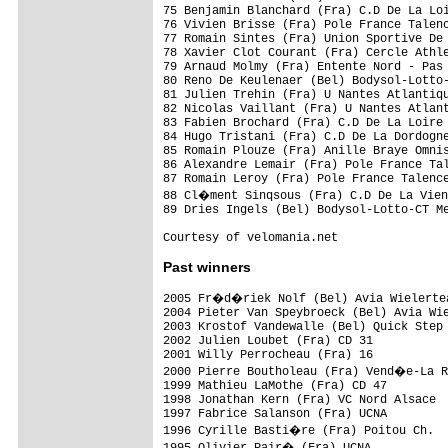
75 Benjamin Blanchard (Fra) C.D De La Loi
76 Vivien Brisse (Fra) Pole France Talenc
77 Romain Sintes (Fra) Union Sportive De 
78 Xavier Clot Courant (Fra) Cercle Athle
79 Arnaud Molmy (Fra) Entente Nord - Pas 
80 Reno De Keulenaer (Bel) Bodysol-Lotto-
81 Julien Trehin (Fra) U Nantes Atlantiqu
82 Nicolas Vaillant (Fra) U Nantes Atlant
83 Fabien Brochard (Fra) C.D De La Loire 
84 Hugo Tristani (Fra) C.D De La Dordogne
85 Romain Plouze (Fra) Anille Braye Omnis
86 Alexandre Lemair (Fra) Pole France Tal
87 Romain Leroy (Fra) Pole France Talence
88 Cl�ment Sinqsous (Fra) C.D De La Vien
89 Dries Ingels (Bel) Bodysol-Lotto-CT Me
Past winners
2005 Fr�d�riek Nolf (Bel) Avia Wielertea
2004 Pieter Van Speybroeck (Bel) Avia Wie
2003 Krostof Vandewalle (Bel) Quick Step

2002 Julien Loubet (Fra) CD 31

2001 Willy Perrocheau (Fra) 16

2000 Pierre Boutholeau (Fra) Vend�e-La R
1999 Mathieu LaMothe (Fra) CD 47

1998 Jonathan Kern (Fra) VC Nord Alsace

1997 Fabrice Salanson (Fra) UCNA

1996 Cyrille Basti�re (Fra) Poitou Ch.

1995 Olivier Pair� (Fra) UCNA
