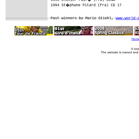
1994 St�phane Pitard (Fra) CD 17

Past winners by Mario Stiehl, 
www.world-
Hom
© Imm
The website is owned and