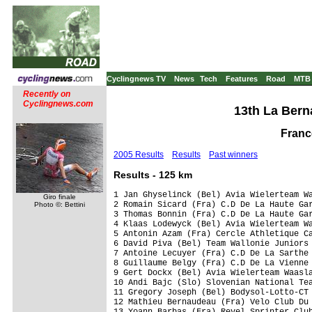
Cyclingnews TV
News
Tech
Features
Road
MTB
Recently on
Cyclingnews.com
13th La Bern
Franc
2005 Results
Results
Past winners
Results - 125 km
1 Jan Ghyselinck (Bel) Avia Wielerteam Wa
Giro finale
2 Romain Sicard (Fra) C.D De La Haute Gar
Photo ©: Bettini
3 Thomas Bonnin (Fra) C.D De La Haute Gar
4 Klaas Lodewyck (Bel) Avia Wielerteam Wa
5 Antonin Azam (Fra) Cercle Athletique Ca
6 David Piva (Bel) Team Wallonie Juniors 
7 Antoine Lecuyer (Fra) C.D De La Sarthe 
8 Guillaume Belgy (Fra) C.D De La Vienne 
9 Gert Dockx (Bel) Avia Wielerteam Waasla
10 Andi Bajc (Slo) Slovenian National Tea
11 Gregory Joseph (Bel) Bodysol-Lotto-CT 
12 Mathieu Bernaudeau (Fra) Velo Club Du 
13 Yoann Barbas (Fra) Revel Sprinter Club