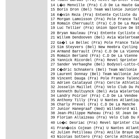
14 L�o Menville (Fra) C.D De La Haute Ga
15 Boris Dron (Bel) Team Wallonie Juniors
16 K�vin Reza (Fra) Entente Cycliste du 
17 Morgan Lamoisson (Fra) Pole France Tal
18 Romain Cherruault (Fra) C.D De La Maye
19 Luc Tellier (Fra) Union Sportive De St
20 Bryan Nauleau (Fra) Entente Cycliste 
21 Willem Dendooven (Bel) Avia Wielerteam
22 Ga�l Le Bellec (Fra) Pole France Tale
23 Sim Steyvers (Bel) New Heebra Cycling 
24 Armand Barrault (Fra) C.D De La Vienne
25 Romain Berland (Fra) C.D De La Vienne

26 Yannick Ricordel (Fra) Revel Sprinter 
27 Sander Verhaeghe (Bel) Bodysol-Lotto-C
28 C�dric Schnakers (Bel) Team Wallonie 
29 Laurent Donnay (Bel) Team Wallonie Jun
30 Vincent Dauga (Fra) Pole France Talenc
31 Adrien Calatayud (Fra) Cercle Athletiq
32 Josselin Maillet (Fra) Velo Club Du Pa
33 Kenneth Bultuynck (Bel) Avia Wielertea
34 Landry Poirier (Fra) C.D De La Vendee

35 Anthony Tilly (Fra) U Nantes Atlantiqu
36 Charly Prevel (Fra) C.D De La Manche

37 Junior Hanegraaf (Ned) Willebrord Wil 
38 Jean-Philippe Maheau (Fra) St Jean De 
39 Florian Allaizeau (Fra) Velo Club Du P
40 Lo�c Desriac (Fra) Revel Sprinter Clu
41 Fran�ois Cojean (Fra) U Nantes Atlant
42 Julien Petilleau (Fra) Anille Braye Om
43 Nicolas Sottero (Fra) Cercle Athletiqu