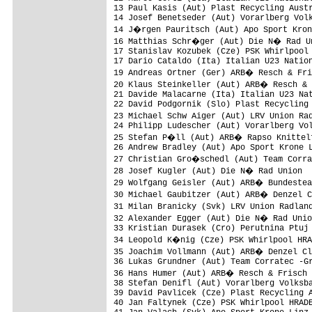
13 Paul Kasis (Aut) Plast Recycling Austr
14 Josef Benetseder (Aut) Vorarlberg Volk
14 J�rgen Pauritsch (Aut) Apo Sport Kron
16 Matthias Schr�ger (Aut) Die N� Rad Un
17 Stanislav Kozubek (Cze) PSK Whirlpool 
17 Dario Cataldo (Ita) Italian U23 Nation
19 Andreas Ortner (Ger) ARB� Resch & Fri
20 Klaus Steinkeller (Aut) ARB� Resch & 
21 Davide Malacarne (Ita) Italian U23 Nat
22 David Podgornik (Slo) Plast Recycling 
23 Michael Schw Aiger (Aut) LRV Union Ra
24 Philipp Ludescher (Aut) Vorarlberg Vol
25 Stefan P�ll (Aut) ARB� Rapso Knittelf
26 Andrew Bradley (Aut) Apo Sport Krone L
27 Christian Gro�schedl (Aut) Team Corra
28 Josef Kugler (Aut) Die N� Rad Union  
29 Wolfgang Geisler (Aut) ARB� Bundestea
30 Michael Gaubitzer (Aut) ARB� Denzel C
31 Milan Branicky (Svk) LRV Union Radlan
32 Alexander Egger (Aut) Die N� Rad Unio
33 Kristian Durasek (Cro) Perutnina Ptuj 
34 Leopold K�nig (Cze) PSK Whirlpool HRA
35 Joachim Vollmann (Aut) ARB� Denzel Cl
36 Lukas Grundner (Aut) Team Corratec -Gr
36 Hans Humer (Aut) ARB� Resch & Frisch 
38 Stefan Denifl (Aut) Vorarlberg Volksba
39 David Pavlicek (Cze) Plast Recycling A
40 Jan Faltynek (Cze) PSK Whirlpool HRADE