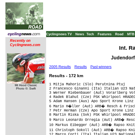
Cyclingnews TV
News
Tech
Features
Road
MTB
Recently on
Cyclingnews.com
Int. R
Judendorf,
2005 Results
Results
Past winners
Results - 172 km
1 Mitja Mahoric (Slo) Perutnina Ptuj     
Mt Hood Classic
2 Francesco Ginanni (Ita) Italian U23 Nat
Photo ©: Swift
3 Werner Riebenbauer (Aut) Vorarlberg Vol
4 Radek Blahut (Cze) PSK Whirlpool HRADEC
5 Adam Hansen (Aus) Apo Sport Krone Linz 
6 Mario H�ller (Aut) ARB� Resch & Frisch
7 Petr Herman (Cze) Apo Sport Krone Linz 
8 Martin Riska (Svk) PSK Whirlpool HRADEC
9 Marco Leonardo Orregia (Aut) ARB� Resc
10 Markus Eibegger (Aut) ARB� Rapso Knit
11 Christoph Sokoll (Aut) ARB� Rapso Kni
12 Marco Corti (Ita) Italian U23 National