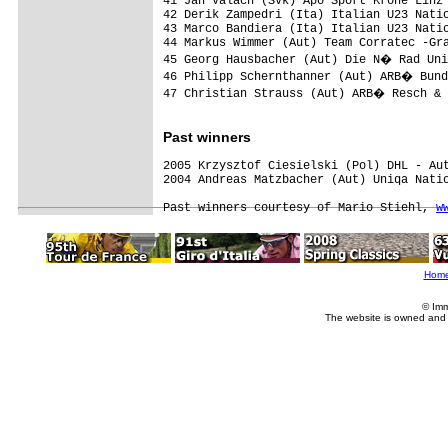
41 Jan Valach (Svk) Apo Sport Krone Linz 
42 Derik Zampedri (Ita) Italian U23 Natio
43 Marco Bandiera (Ita) Italian U23 Natio
44 Markus Wimmer (Aut) Team Corratec -Gra
45 Georg Hausbacher (Aut) Die N� Rad Uni
46 Philipp Schernthanner (Aut) ARB� Bund
47 Christian Strauss (Aut) ARB� Resch & 
Past winners
2005 Krzysztof Ciesielski (Pol) DHL - Aut
2004 Andreas Matzbacher (Aut) Uniqa Natio
Past winners courtesy of Mario Stiehl, 
w
Hom
© Imm
The website is owned and