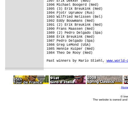
1997 Erik Dekker (Ned)

1996 Michael Boogerd (Ned)

1995 (3) Erik Breukink (Ned)

1994 Pjotr Ugrumov (Rus)

1993 Wilfried Nelissen (Bel)

1992 Eddy Bouwmans (Ned)

1991 (2) Erik Breukink (Ned)

1990 Frans Maassen (Ned)

1989 (2) Pedro Delgado (Spa)

1988 Erik Breukink (Ned)

1987 Pedro Delgado (Spa)

1986 Greg LeMond (USA)

1985 Hennie Kuiper (Ned)

1984 Theo De Rooy (Ned)

Past winners by Mario Stiehl, 
www.world-
Hom
© Imm
The website is owned and