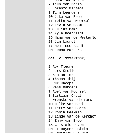
6 Joost van Asten 

7 Teun van Berlo 

8 Lorenzo Martens 

9 Tijn Leenders 

10 Jake van Bree 

11 Lotte van Moorsel 

12 Kevin vd Boom 

13 Julius Dams 

14 Kyle Koenraadt 

15 Hans van de Westerlo 

16 Jan Lauret 

17 Nomi Koenraadt 

Cat. 2 (1996/1997) 
1 Roy Fleuren 

2 Lars Grolle 

3 Kim Rutten 

4 Thomas Thijs 

5 Puk Knoops 

6 Rens Manders 

7 Roel van Moorsel 

8 Bastiaan Graat 

9 Frenske van de Vorst 

10 Hilke van Beek 

11 Ferry van Doren 

12 Robin Beekman 

13 Linde van de Kerkhof 

14 Emmy van Bree 

15 Gijs Wienhoven 

DNF Liesyenne Bloks 
