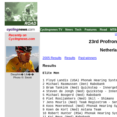
Cyclingnews TV
News
Tech
Features
Road
MTB
U
Recently on
Cyclingnews.com
23rd Profron
Netherla
2005 Results
Results
Past winners
Results
Elite Men 
Dauphin� Lib�r�
Photo ©: Sirotti
1 Floyd Landis (USA) Phonak Hearing Syste
2 Michael Rasmussen (Den) Rabobank 

3 Bram Tankink (Ned) Quickstep - Innerget
4 Steven de Jongh (Ned) Quickstep - Inner
5 Michael Boogerd (Ned) Rabobank 

6 Piet Rooijakkers (Ned) Skil - Shimano 

7 Jens Mouris (Ned) Team Regiostrom - Sen
8 Koos Moerenhout (Ned) Phonak Hearing Sy
9 Koen de Kort (Ned) Astana Team 

10 Robert Hunter (RSA) Phonak Hearing Sys
11 Kai Reus (Ned) Rabobank 
