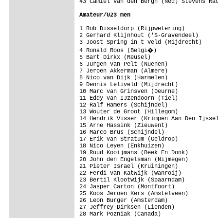
43 Camiel van den Bergh (Ned) Stevens Rac
Amateur/U23 men 
1 Rob Disseldorp (Rijpwetering)

2 Gerhard Klijnhout ('S-Gravendeel)

3 Joost Spring in t Veld (Mijdrecht)

4 Ronald Roos (Belgi�)

5 Bart Dirkx (Reusel)

6 Jurgen van Pelt (Nuenen)

7 Jeroen Akkerman (Almere)

8 Nico van Dijk (Harmelen)

9 Dennis Leliveld (Mijdrecht)

10 Marc van Grinsven (Deurne)

11 Eddy van IJzendoorn (Tiel)

12 Ralf Hamers (Schijndel)

13 Wouter de Groot (Hillegom)

14 Hendrik Visser (Krimpen Aan Den Ijssel
15 Arne Hassink (Zieuwent)

16 Marco Brus (Schijndel)

17 Erik van Stratum (Geldrop)

18 Nico Leyen (Enkhuizen)

19 Ruud Kooijmans (Beek En Donk)

20 John den Engelsman (Nijmegen)

21 Pieter Israel (Kruiningen)

22 Ferdi van Katwijk (Wanroij)

23 Bertil Klootwijk (Spaarndam)

24 Jasper Carton (Montfoort)

25 Koos Jeroen Kers (Amstelveen)

26 Leon Burger (Amsterdam)

27 Jeffrey Dirksen (Lienden)

28 Mark Pozniak (Canada)
