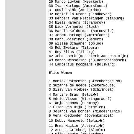
29 Marco Luyten (Meerkerk)

30 Ivar Hartogs (Amersfoort)

31 Odwin Bink (Amsterdam)

32 Detlef la Grand (Eindhoven)

33 Herbert van Plateringen (Tilburg)

34 Niels Hamers (Stramproy)

35 Nick Vermeulen (Best)

36 Martin Kelderman (Barneveld)

37 Joram Hartogs (Amersfoort)

38 Bart Spierings (Gemert)

39 Willem Schwaner (Oploo)

40 Rob Zwekars (Tilburg)

41 Roy Elias (Tilburg)

42 Johan Berk (Koudekerk Aan Den Rijn)

43 Marco Wesseling ('S-Hertogenbosch)

44 Lambertus Koopmans (Bolsward)

Elite Women 
1 Moniek Rotmensen (Steenbergen Nb)

2 Suzanne de Goede (Zoeterwoude)

3 Sissy van Alebeek (Schijndel)

4 Martine Bras (Belgi�)

5 Adrie Visser (Wieringerwerf)

6 Tanja Hennes (Germany)

7 Ellen van Dijk (Harmelen)

8 Jolanda van Dongen (Middelharnis)

9 Vera Koedooder (Bovenkarspel)

10 Debby Mansveld (Belgi�)

11 Emma Mackie (Australi�)

12 Arenda Grimberg (Almelo)
