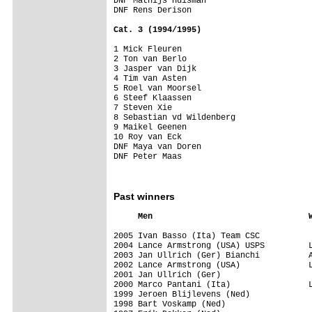
DNF Mathijs Huisman 

DNF Rens Derison 

Cat. 3 (1994/1995) 
1 Mick Fleuren 

2 Ton van Berlo 

3 Jasper van Dijk 

4 Tim van Asten 

5 Roel van Moorsel 

6 Steef Klaassen 

7 Steven Xie 

8 Sebastian vd Wildenberg 

9 Maikel Geenen 

10 Roy van Eck 

DNF Maya van Doren 

DNF Peter Maas 

Past winners
2005 Ivan Basso (Ita) Team CSC

2004 Lance Armstrong (USA) USPS         L
2003 Jan Ullrich (Ger) Bianchi          A
2002 Lance Armstrong (USA)              L
2001 Jan Ullrich (Ger)

2000 Marco Pantani (Ita)                L
1999 Jeroen Blijlevens (Ned)

1998 Bart Voskamp (Ned)
