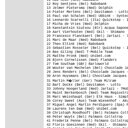
12 Roy Sentjens (Bel) Rabobank 

13 Jelmer Pietersma (Ned) Dolphin 

14 Pieter Mertens (Bel) Davitamon - Lotto
15 Paul van Schalen (Ned) Ubbink - Syntec
16 Leonardo Scarselli (Ita) Quickstep - I
17 Micha de Vries (Ned) Dolphin 

18 Kanstantsin Siutsou (Blr) Acqua Sapone
19 Aart Vierhouten (Ned) Skil - Shimano 

20 Francesco Planckaert (Bel) Jartazi - 7
21 Marc de Maar (Ned) Rabobank 

22 Theo Eltink (Ned) Rabobank 

23 Sebastien Rosseler (Bel) Quickstep - I
24 Bas Giling (Ned) T-Mobile Team 

25 Matthe Pronk (Ned) Unibet.com 

26 Bjorn Cornelissen (Ned) Flanders 

27 Tom Southam (GBr) Barloworld 

28 Wouter van Mechelen (Bel) Chocolade Ja
29 Jens Renders (Bel) Chocolade Jacques -
30 Aron Huysmans (Bel) Chocolade Jacques 
31 Martin M�ller (Ger) Team Milram 

32 Bart Dockx (Bel) Davitamon - Lotto 

33 Johnny Hoogerland (Ned) Jartazi - 7Mob
34 Maint Berkenbosch (Ned) Team Regiostro
35 Marc Weisshaupt (Ger) Elk Haus - Simpl
36 Corey Sweet (Aus) Team Wiesenhof - Aku
37 Miguel Angel Martin Perdiguero (Spa) P
38 Laurens ten Dam (Ned) Unibet.com 

39 Christoph Roodhooft (Bel) Palmans Coll
40 Peter Wuyts (Bel) Palmans Collstrop 

41 Frederik Penne (Bel) Palmans Collstrop
42 Floris Goesinnen (Ned) Skil - Shimano 