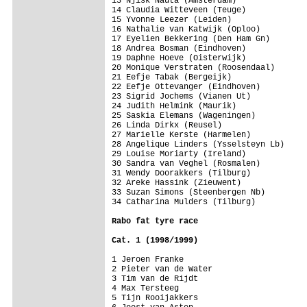
13 Njisk Nauta (Amsterdam)

14 Claudia Witteveen (Teuge)

15 Yvonne Leezer (Leiden)

16 Nathalie van Katwijk (Oploo)

17 Eyelien Bekkering (Den Ham Gn)

18 Andrea Bosman (Eindhoven)

19 Daphne Hoeve (Oisterwijk)

20 Monique Verstraten (Roosendaal)

21 Eefje Tabak (Bergeijk)

22 Eefje Ottevanger (Eindhoven)

23 Sigrid Jochems (Vianen Ut)

24 Judith Helmink (Maurik)

25 Saskia Elemans (Wageningen)

26 Linda Dirkx (Reusel)

27 Marielle Kerste (Harmelen)

28 Angelique Linders (Ysselsteyn Lb)

29 Louise Moriarty (Ireland)

30 Sandra van Veghel (Rosmalen)

31 Wendy Doorakkers (Tilburg)

32 Areke Hassink (Zieuwent)

33 Suzan Simons (Steenbergen Nb)

34 Catharina Mulders (Tilburg)

Rabo fat tyre race 

Cat. 1 (1998/1999) 
1 Jeroen Franke 

2 Pieter van de Water 

3 Tim van de Rijdt 

4 Max Tersteeg 

5 Tijn Rooijakkers 
