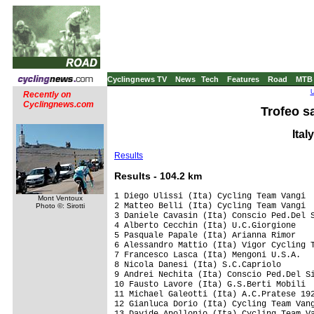
Cyclingnews TV
News
Tech
Features
Road
MTB
U
Recently on
Cyclingnews.com
Trofeo sa
Ital
Results
Results - 104.2 km
1 Diego Ulissi (Ita) Cycling Team Vangi  
Mont Ventoux
2 Matteo Belli (Ita) Cycling Team Vangi  
Photo ©: Sirotti
3 Daniele Cavasin (Ita) Conscio Ped.Del S
4 Alberto Cecchin (Ita) U.C.Giorgione

5 Pasquale Papale (Ita) Arianna Rimor

6 Alessandro Mattio (Ita) Vigor Cycling T
7 Francesco Lasca (Ita) Mengoni U.S.A.

8 Nicola Danesi (Ita) S.C.Capriolo

9 Andrei Nechita (Ita) Conscio Ped.Del Si
10 Fausto Lavore (Ita) G.S.Berti Mobili

11 Michael Galeotti (Ita) A.C.Pratese 192
12 Gianluca Dorio (Ita) Cycling Team Vang
13 Davide Apollonio (Ita) Cycling Team Va