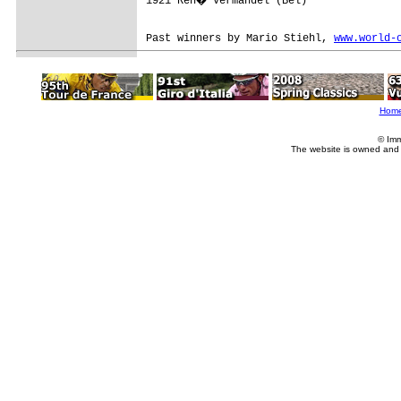
1921 Ren� Vermandel (Bel)

Past winners by Mario Stiehl, 
www.world-
Hom
© Imm
The website is owned and