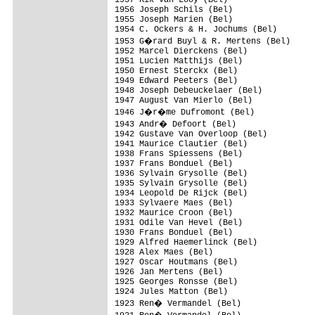
1956 Joseph Schils (Bel)

1955 Joseph Marien (Bel)

1954 C. Ockers & H. Jochums (Bel)

1953 G�rard Buyl & R. Mertens (Bel)

1952 Marcel Dierckens (Bel)

1951 Lucien Matthijs (Bel)

1950 Ernest Sterckx (Bel)

1949 Edward Peeters (Bel)

1948 Joseph Debeuckelaer (Bel)

1947 August Van Mierlo (Bel)

1946 J�r�me Dufromont (Bel)

1943 Andr� Defoort (Bel)

1942 Gustave Van Overloop (Bel)

1941 Maurice Clautier (Bel)

1938 Frans Spiessens (Bel)

1937 Frans Bonduel (Bel)

1936 Sylvain Grysolle (Bel)

1935 Sylvain Grysolle (Bel)

1934 Leopold De Rijck (Bel)

1933 Sylvaere Maes (Bel)

1932 Maurice Croon (Bel)

1931 Odile Van Hevel (Bel)

1930 Frans Bonduel (Bel)

1929 Alfred Haemerlinck (Bel)

1928 Alex Maes (Bel)

1927 Oscar Houtmans (Bel)

1926 Jan Mertens (Bel)

1925 Georges Ronsse (Bel)

1924 Jules Matton (Bel)

1923 Ren� Vermandel (Bel)
