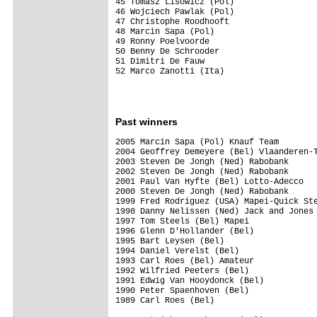
45 Tomasz Lisowicz (Pol)                 
46 Wojciech Pawlak (Pol)                 
47 Christophe Roodhooft                  
48 Marcin Sapa (Pol)                     
49 Ronny Poelvoorde                      
50 Benny De Schrooder                    
51 Dimitri De Fauw                       
52 Marco Zanotti (Ita)                   
Past winners
2005 Marcin Sapa (Pol) Knauf Team        
2004 Geoffrey Demeyere (Bel) Vlaanderen-T
2003 Steven De Jongh (Ned) Rabobank      
2002 Steven De Jongh (Ned) Rabobank      
2001 Paul Van Hyfte (Bel) Lotto-Adecco   
2000 Steven De Jongh (Ned) Rabobank      
1999 Fred Rodriguez (USA) Mapei-Quick Ste
1998 Danny Nelissen (Ned) Jack and Jones 
1997 Tom Steels (Bel) Mapei              
1996 Glenn D'Hollander (Bel)

1995 Bart Leysen (Bel)

1994 Daniel Verelst (Bel)

1993 Carl Roes (Bel) Amateur

1992 Wilfried Peeters (Bel)

1991 Edwig Van Hooydonck (Bel)

1990 Peter Spaenhoven (Bel)

1989 Carl Roes (Bel)
