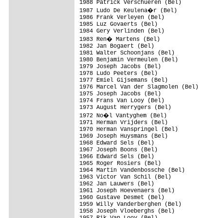
1988 Patrick Verschueren (Bel)

1987 Ludo De Keulena�r (Bel)

1986 Frank Verleyen (Bel)

1985 Luz Govaerts (Bel)

1984 Gery Verlinden (Bel)

1983 Ren� Martens (Bel)

1982 Jan Bogaert (Bel)

1981 Walter Schoonjans (Bel)

1980 Benjamin Vermeulen (Bel)

1979 Joseph Jacobs (Bel)

1978 Ludo Peeters (Bel)

1977 Emiel Gijsemans (Bel)

1976 Marcel Van der Slagmolen (Bel)

1975 Joseph Jacobs (Bel)

1974 Frans Van Looy (Bel)

1973 August Herrygers (Bel)

1972 No�l Vantyghem (Bel)

1971 Herman Vrijders (Bel)

1970 Herman Vanspringel (Bel)

1969 Joseph Huysmans (Bel)

1968 Edward Sels (Bel)

1967 Joseph Boons (Bel)

1966 Edward Sels (Bel)

1965 Roger Rosiers (Bel)

1964 Martin Vandenbossche (Bel)

1963 Victor Van Schil (Bel)

1962 Jan Lauwers (Bel)

1961 Joseph Hoevenaers (Bel)

1960 Gustave Desmet (Bel)

1959 Willy Vanderberghen (Bel)

1958 Joseph Vloeberghs (Bel)

1957 Rik Van Looy (Bel)
