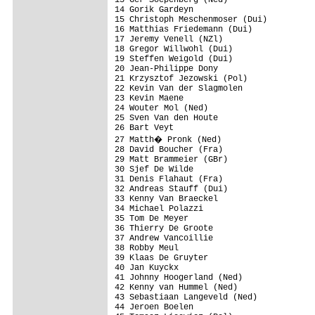
14 Gorik Gardeyn                         
15 Christoph Meschenmoser (Dui)          
16 Matthias Friedemann (Dui)             
17 Jeremy Venell (NZl)                   
18 Gregor Willwohl (Dui)                 
19 Steffen Weigold (Dui)                 
20 Jean-Philippe Dony                    
21 Krzysztof Jezowski (Pol)              
22 Kevin Van der Slagmolen               
23 Kevin Maene                           
24 Wouter Mol (Ned)                      
25 Sven Van den Houte                    
26 Bart Veyt                             
27 Matth� Pronk (Ned)                   
28 David Boucher (Fra)                   
29 Matt Brammeier (GBr)                  
30 Sjef De Wilde                         
31 Denis Flahaut (Fra)                   
32 Andreas Stauff (Dui)                  
33 Kenny Van Braeckel                    
34 Michael Polazzi                       
35 Tom De Meyer                          
36 Thierry De Groote                     
37 Andrew Vancoillie                     
38 Robby Meul                            
39 Klaas De Gruyter                      
40 Jan Kuyckx                            
41 Johnny Hoogerland (Ned)               
42 Kenny van Hummel (Ned)                
43 Sebastiaan Langeveld (Ned)            
44 Jeroen Boelen                         