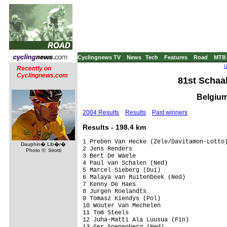
Cyclingnews TV
News
Tech
Features
Road
MTB
U
Recently on
Cyclingnews.com
81st Schaa
Belgium
2004 Results
Results
Past winners
Results - 198.4 km
1 Preben Van Hecke (Zele/Davitamon-Lotto)
Dauphin� Lib�r�
2 Jens Renders                           
Photo ©: Sirotti
3 Bert De Waele                          
4 Paul van Schalen (Ned)                 
5 Marcel Sieberg (Dui)                   
6 Malaya van Ruitenbeek (Ned)            
7 Kenny De Haes                          
8 Jurgen Roelandts                       
9 Tomasz Kiendys (Pol)                   
10 Wouter Van Mechelen                   
11 Tom Steels                            
12 Juha-Matti Ala Luusua (Fin)           
13 Ger Soepenberg (Ned)                  