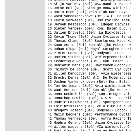
14 Stijn Van Roy (Bel) WSC Hand In Hand B
15 Jetse Bol (Ned) Sinnige Bouw Wielertea
16 Boris Dron (Bel) Velo Club Haut Pays

17 Ward Vandekerckhove (Bel) W.C. De Mole
18 Kevin Verwaest (Bel) DGR Cycling Team 
19 Jeroen Kesteloot (Bel) Edegem Bicycle 
20 Dieter Verbeek (Bel) Kon. Balen B.C. V
21 Julien Ertveldt (Bel) La Bicycletta

22 Kevin Thome (Bel) Union Cycliste Serai
23 Thomas Chamon (Bel) Sportgroep Maes Ko
24 Koen Aerts (Bel) Koninklijke Hoboken W
25 Johan Sluys (Bel) Royal Cureghem Sport
26 Pieter Cordeel (Bel) Bodysol- Lotto- C
27 Domien Stubbe (Bel) Wielerpromotieclub
28 Frederique Robert (Bel) Kon. Balen B.C
29 Benjamin Mars (Bel) Davitamon-Lotto-VC
30 Thimoty De Jonghe (Bel) Scott USA Cycl
31 Willem Dendooven (Bel) Avia Wielerteam
32 Brecht Denys (Bel) W.C. De Molenspurte
33 Jochen Vankerckhoven (Bel) Kon. Balen 
34 Tom Oerlemans (Bel) Avia Wielerteam Wa
35 Wout Mertens (Bel) Koninklijke Hoboken
36 Jens Keukeleire (Bel) Kon. Brugse Velo
37 Jonathan Dewitte (Bel) K.S.V. - Deerli
38 Rodric Callewaert (Bel) Sportgroep Mae
39 Loic Krikilion (Bel) Velo Club Haut Pa
40 Gregory Joseph (Bel) Bodysol- Lotto- C
41 Maxim Beckers (Bel) Performance Cyclin
42 Thomas Vernaeckt (Bel) Asfra Racing Te
43 Hophra Gerard (Bel) Union Cycliste Ser
44 Willem Wauters (Bel) VZW Wielerclub On
45 Bart Sinnige (Ned) Sinnige Bouw Wieler