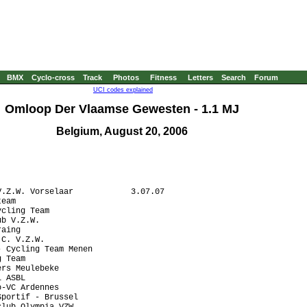
BMX
Cyclo-cross
Track
Photos
Fitness
Letters
Search
Forum
UCI codes explained
Omloop Der Vlaamse Gewesten - 1.1 MJ
Belgium, August 20, 2006
.Z.W. Vorselaar            3.07.07

eam

cling Team

b V.Z.W.

aing

C. V.Z.W.

 Cycling Team Menen

 Team

rs Meulebeke

 ASBL

-VC Ardennes

portif - Brussel

lub Olympia VZW
