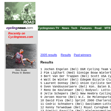
Cyclingnews TV
News
Tech
Features
Road
MTB
Recently on
Cyclingnews.com
2005 results
Results
Past winners
Results
1 Jochen Engelen (Bel) DGR Cycling Team V
Giro finale
2 Pim Ligthart (Ned) Sinnige Bouw Wielert
Photo ©: Bettini
3 Bert Van Der Trappen (Bel) Scott USA Cy
4 Walt De Winter (Bel) Edegem Bicycle Clu
5 Laurent Donnay (Bel) Union Cycliste Ser
6 Sven Vandousselaere (Bel) Kon. Balen B.
7 Reno De Keulenaer (Bel) Bodysol- Lotto-
8 Jelle Schepers (Bel) New Heebra Cycling
9 Jeroen Hoorne (Bel) W.C. De Molenspurte
10 David Piva (Bel) Sprint 2000 Charleroi
11 Cedric Schnakers (Bel) Davitamon-Lotto
12 Kenny Terweduwe (Bel) Royal Cureghem S
13 Dimitri Fauville (Bel) Wielerpromotiec