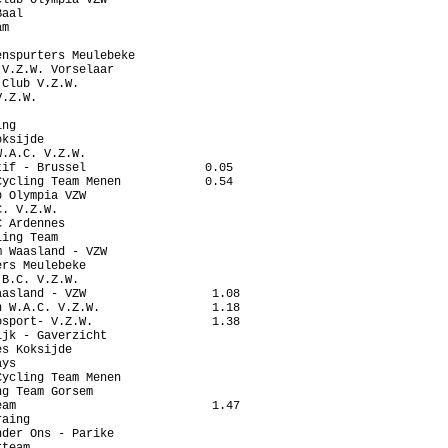
aal

m

nspurters Meulebeke

V.Z.W. Vorselaar

Club V.Z.W.

.Z.W.

ng

ksijde

.A.C. V.Z.W.

if - Brussel                 0.05

ycling Team Menen            0.54

 Olympia VZW

. V.Z.W.

 Ardennes

ing Team

 Waasland - VZW

rs Meulebeke

B.C. V.Z.W.

asland - VZW                  1.08

 W.A.C. V.Z.W.                1.18

sport- V.Z.W.                 1.38

jk - Gaverzicht

s Koksijde

ys

ycling Team Menen

g Team Gorsem

am                            1.47

aing

der Ons - Parike

team
