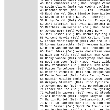
46 Jens Vanhaecke (Bel) Kon. Brugse Velos
47 Kevin Claeys (Bel) New Heebra Cycling 
48 Ritchie Motke (Ned) C.T. Edl - Prolaco
49 Ruud Van Wel (Ned) Sinnige Bouw Wieler
50 Kevin Delie (Bel) K.S.V. - Deerlijk - 
51 Nicky De Wit (Bel) Victaulic Europe Cy
52 Jarl Salomein (Bel) Avia Wielerteam Wa
53 Matthias Van Mechelen (Bel) Kon. Balen
54 Jerome Remy (Bel) Velo Sport Bury

55 Jani Desmet (Bel) New Heebra Cycling T
56 Vincent Meyvis (Bel) DGR Cycling Team 
57 Lander Vansieleghem (Bel) Wielerclub O
58 Lorenz Lambrechts (Bel) Kempens Wieler
59 Bjorn Vanhoorneweder (Bel) Cycling Tea
60 Joeri Adams (Bel) Avia Wielerteam Waas
61 Nick Van Walle (Bel) Daikin Team Asse

62 Nicky Vanhee (Bel) Sportgroep Maes Kok
63 Roel Van Looy (Bel) K.W.C. Heist Zuide
64 Roy Vandommele (Bel) Daikin Team Asse

65 Pieter Turtelboom (Bel) VZW Wielerclub
66 Mathias Vanbelle (Bel) Kon. Brugse Vel
67 Kevin Fouquet (Bel) Asfra Racing Team

68 Quentin Mabille (Bel) Sprint 2000 Char
69 Gregory Olivieri (Bel) Union Cycliste 
70 Jeroen Hoorne (Bel) W.C. De Molenspurt
71 Lander Van Ton (Bel) Scott USA Cycling
72 Valentijn Lauwers (Bel) Kon. SC Steeds
73 Wim Denissen (Bel) Edegem Bicycle Club
74 Martin Pirlet (Bel) Davitamon-Lotto-VC
75 Kjell De Baerdemaeker (Bel) Wielerprom
76 Bart Desmet (Bel) Sport En Steun - Leo
77 Robin Ghekiere (Bel) C.T. Edl - Prolac