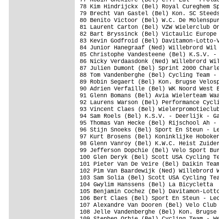
78 Kim Hindrijckx (Bel) Royal Cureghem Sp
79 Brecht Van Gastel (Bel) Kon. SC Steeds
80 Benito Victoor (Bel) W.C. De Molenspur
81 Laurent Carton (Bel) VZW Wielerclub On
82 Bart Bryssinck (Bel) Victaulic Europe 
83 Kevin Godfroid (Bel) Davitamon-Lotto-V
84 Junior Hanegraaf (Ned) Willebrord Wil 
85 Christophe Vandesteene (Bel) K.S.V. - 
86 Nicky Verdaasdonk (Ned) Willebrord Wil
87 Julien Dumont (Bel) Sprint 2000 Charle
88 Tom Vandenberghe (Bel) Cycling Team - 
89 Robin Segaert (Bel) Kon. Brugse Velosp
90 Adrien Verfaille (Bel) WK Noord West B
91 Glenn Bomans (Bel) Avia Wielerteam Waa
92 Laurens Warson (Bel) Performance Cycli
93 Vincent Claes (Bel) Wielerpromotieclub
94 Sam Roels (Bel) K.S.V. - Deerlijk - Ga
95 Thomas Van Hecke (Bel) Rijschool Ah - 
96 Stijn Snoeks (Bel) Sport En Steun - Le
97 Kurt Brosens (Bel) Koninklijke Hoboken
98 Glenn Vanroy (Bel) K.W.C. Heist Zuider
99 Jefferson Dopchie (Bel) Velo Sport Bur
100 Glen Deryk (Bel) Scott USA Cycling Te
101 Pieter Van De Veire (Bel) Daikin Team
102 Pim Van Baardewijk (Ned) Willebrord W
103 Sam Solia (Bel) Scott USA Cycling Tea
104 Gwylim Hanssens (Bel) La Bicycletta

105 Benjamin Cochez (Bel) Davitamon-Lotto
106 Bert Claes (Bel) Sport En Steun - Leo
107 Alexandre Van Dooren (Bel) Velo Club 
108 Jelle Vandenberghe (Bel) Kon. Brugse 
109 Stephen Orbie (Bel) Cycling Team - We