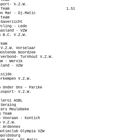
port- V.Z.W.

Team                          1.51

n Mar - Dj.Matic

team

Gaverzicht

cling - Lede

asland - VZW

 B.C. V.Z.W.

eam

V.Z.W. Vorselaar

ostende Noordzee

verbond- Turnhout V.Z.W.

m - Wervik

land - VZW

sijde

rkempen V.Z.W.

 Onder Ons - Parike

osport- V.Z.W.

leroi ASBL

Seraing

ers Meulebeke

 Team

 Vooraan - Kontich

 V.Z.W.

 Ardennes

otieclub Olympia VZW

poldsburg

on Mar - Dj.Matic
