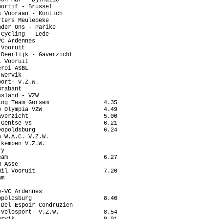
ortif - Brussel

 Vooraan - Kontich

ters Meulebeke

der Ons - Parike

Cycling - Lede

C Ardennes

Vooruit

Deerlijk - Gaverzicht

 Vooruit

roi ASBL

Wervik

ort- V.Z.W.

rabant

sland - VZW

ng Team Gorsem                4.35

 Olympia VZW                  4.49

verzicht                      5.00

Gentse Vs                     6.21

opoldsburg                    6.24

 W.A.C. V.Z.W.

kempen V.Z.W.

y

am                            6.27

 Asse

il Vooruit                    7.20

m

-VC Ardennes

poldsburg                     8.40

Del Espoir Condruzien

Velosport- V.Z.W.             8.54

rvik                          9.01
