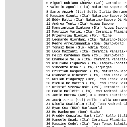
6 Miguel Rubiano Chavez (Col) Ceramica Pa
7 Valerio Agnoli (Ita) Naturino-Sapore Di
8 Santo Anza� (Ita) Selle Italia-Serrame
9 Massimo Giunti (Ita) Naturino-Sapore Di
10 Eddy Ratti (Ita) Naturino-Sapore Di Ma
11 Andrea Tonti (Ita) Acqua Sapone       
12 Kanstantsin Siutsou (Blr) Acqua Sapone
13 Maurizio Varini (Ita) Ceramica Flamini
14 Przemyslaw Niemiec (Pol) Miche        
15 Leonardo Giordani (Ita) Naturino-Sapor
16 Pedro Arreitunandia (Spa) Barloworld  
17 Tomasz Nose (Slo) Adria Mobil         
18 Luca Mazzanti (Ita) Ceramica Panaria-N
19 Felix Cardenas Rava (Col) Barloworld  
20 Emanuele Sella (Ita) Ceramica Panaria-
21 Giuliano Figueras (Ita) Lampre-Fondita
22 Vincenzo Nibali (Ita) Liquigas        
23 Cristian Gasperoni (Ita) Naturino-Sapo
24 Giancarlo Ginestri (Ita) Team Tenax Sa
25 Ruslan Pidgornyy (Ukr) Team Tenax Salm
26 Micula De Mattis (Ita) Team Tenax Salm
27 Kristof Szczawinski (Pol) Ceramica Fla
28 Paolo Bailetti (Ita) Team Androni Gioc
29 Jamie Burrow (GBr) OTC Doors-Lauretana
30 Jos� Serpa (Col) Selle Italia-Serrame
31 Nicola Scattolin (Ita) Team Androni Gi
32 Ryan Cox (RSA) Barloworld             
33 Bo Hamburger (Den) Miche              
34 Freddy Gonzalez Mart (Col) Selle Itali
35 Manuele Spadi (Ita) Ceramica Flaminia 
36 Massimo Codol (Ita) Team Tenax Salmila