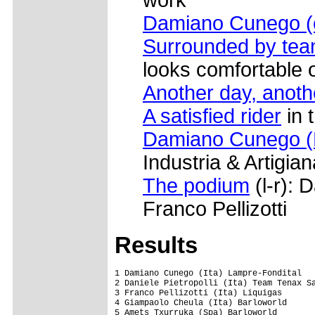
Damiano Cunego (
Surrounded by te
looks comfortable 
Another day, anoth
A satisfied rider
in 
Damiano Cunego (
Industria & Artigia
The podium
(l-r): 
Franco Pellizotti
Results
1 Damiano Cunego (Ita) Lampre-Fondital   
2 Daniele Pietropolli (Ita) Team Tenax Sa
3 Franco Pellizotti (Ita) Liquigas       
4 Giampaolo Cheula (Ita) Barloworld      
5 Amets Txurruka (Spa) Barloworld        