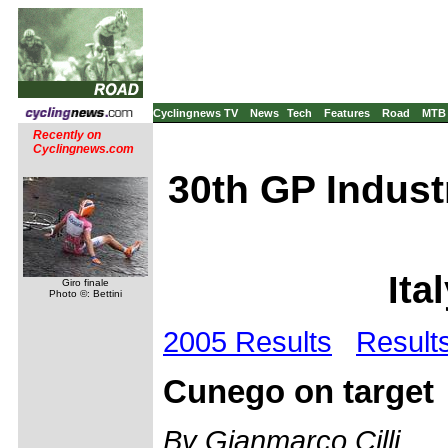
Cyclingnews TV
News
Tech
Features
Road
MTB
Recently on
Cyclingnews.com
30th GP Industr
Ita
Giro finale
Photo ©: Bettini
2005 Results
Result
Cunego on target
By Gianmarco Cilli