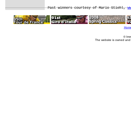
Past winners courtesy of Mario Stiehl, 
w
Hom
© Imm
The website is owned and