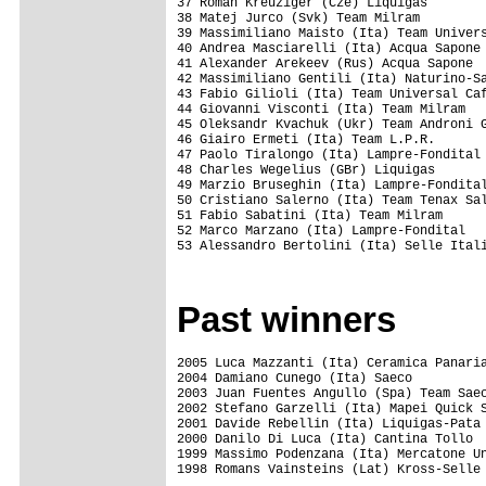
37 Roman Kreuziger (Cze) Liquigas        
38 Matej Jurco (Svk) Team Milram         
39 Massimiliano Maisto (Ita) Team Univers
40 Andrea Masciarelli (Ita) Acqua Sapone 
41 Alexander Arekeev (Rus) Acqua Sapone  
42 Massimiliano Gentili (Ita) Naturino-Sa
43 Fabio Gilioli (Ita) Team Universal Caf
44 Giovanni Visconti (Ita) Team Milram   
45 Oleksandr Kvachuk (Ukr) Team Androni G
46 Giairo Ermeti (Ita) Team L.P.R.       
47 Paolo Tiralongo (Ita) Lampre-Fondital 
48 Charles Wegelius (GBr) Liquigas       
49 Marzio Bruseghin (Ita) Lampre-Fondital
50 Cristiano Salerno (Ita) Team Tenax Sal
51 Fabio Sabatini (Ita) Team Milram      
52 Marco Marzano (Ita) Lampre-Fondital   
53 Alessandro Bertolini (Ita) Selle Itali
Past winners
2005 Luca Mazzanti (Ita) Ceramica Panaria
2004 Damiano Cunego (Ita) Saeco          
2003 Juan Fuentes Angullo (Spa) Team Saec
2002 Stefano Garzelli (Ita) Mapei Quick S
2001 Davide Rebellin (Ita) Liquigas-Pata 
2000 Danilo Di Luca (Ita) Cantina Tollo  
1999 Massimo Podenzana (Ita) Mercatone Un
1998 Romans Vainsteins (Lat) Kross-Selle 