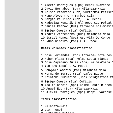
1 Alexis Rodrigues (Spa) Beppi-Ovarense  
2 David Bernabeu (Spa) Milaneza-Maia     
3 Nelson Vitorino (Por) Wurth/Bom Petisco
4 Nuno Alves (Por) Barbot-Gaia           
5 Sergio Paulinho (Por) L.A. Pecol       
6 Radoslaw Romanik (Pol) Hoop CCC-Polsat 
7 Daniel Petrov (Bul) Carvalhelhos-Boavis
8 I�igo Cuesta (Spa) Cofidis            
9 Andrei Zintchenko (Rus) Milaneza-Maia  
10 Israel Nunez (Spa) Asc-Vila Do Conde  
11 Nuno Ribeiro (Por) L.A. Pecol         
Metas Volantes classification
1 Jose Hernandez (Por) Antarte- Rota Dos 
2 Ruben Plaza (Spa) Kelme-Costa Blanca   
3 Jose Cayetano Julia (Spa) Kelme-Costa B
4 Yon Bru (Spa) L.A. Pecol               
5 Gon�alo Amorim (Por) Milaneza-Maia    
6 Fernando Torres (Spa) Cafes Baque      
7 Shinichi Fukushima (Jpn) Bridgestone Ci
8 I�igo Cuesta (Spa) Cofidis            
9 Adolfo Garcia (Spa) Kelme-Costa Blanca 
10 Angel Edo (Spa) Milaneza-Maia         
11 Alexis Rodrigues (Spa) Beppi-Ovarense 
Teams classification
1 Milaneza-Maia                          
2 L.A. Pecol                             