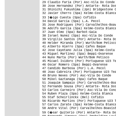
29 Claudio Faria (Por) Asc-Vila Do Conde 
30 Jose Hernandez (Por) Antarte- Rota Dos
31 Shinichi Fukushima (Jpn) Bridgestone C
32 Javier Cherro (Spa) Kelme-Costa Blanca
33 I�igo Cuesta (Spa) Cofidis           
34 David Garcia (Spa) L.A. Pecol         
35 Jose Rodrigues (Por) Carvalhelhos-Boav
36 Adolfo Garcia (Spa) Kelme-Costa Blanca
37 Juan Olmo (Spa) Barbot-Gaia           
38 Israel Nunez (Spa) Asc-Vila Do Conde  
39 Virgilio Santos (Por) Antarte- Rota Do
40 Helder Miranda (Por) Wurth/Bom Petisco
41 Alberto Hierro (Spa) Cafes Baque      
42 Jose Cayetano Julia (Spa) Kelme-Costa 
43 Miguel Martinez (Spa) Beppi-Ovarense  
44 Nuno Marta (Por) Wurth/Bom Petisco    
45 Micael Isidoro (Por) Portuguese U23 Te
46 Oscar Romero (Spa) Beppi-Ovarense     
47 Candido Barbosa (Por) L.A. Pecol      
48 Joao Cabreira (Por) Portuguese U23 Tea
49 Bruno Neves (Por) Asc-Vila Do Conde   
50 Mikel Gaztanaga (Spa) Cafes Baque     
51 Joaquim Sampaio (Por) Carvalhelhos-Boa
52 Fernando Sousa (Por) Antarte- Rota Dos
53 Carlos Carneiro (Por) Asc-Vila Do Cond
54 Ruben Plaza (Spa) Kelme-Costa Blanca  
55 Staf Scheirlinckx (Bel) Cofidis       
56 Ricardo Martins (Por) Portuguese U23 T
57 Carlos Zarate (Spa) Kelme-Costa Blanca
58 Andre Vital (Por) Carvalhelhos-Boavist
59 C�sar Quiterio (Por) Antarte- Rota Do