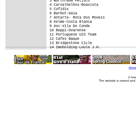
3 Wurth/Bom Petisco                      
4 Carvalhelhos-Boavista                  
5 Cofidis                                
6 Barbot-Gaia                            
7 Antarte- Rota Dos Moveis               
8 Kelme-Costa Blanca                     
9 Asc-Vila Do Conde                      
10 Beppi-Ovarense                        
11 Portuguese U23 Team                   
12 Cafes Baque                           
13 Bridgestone Cicle                     
Hom
© Imm
The website is owned and