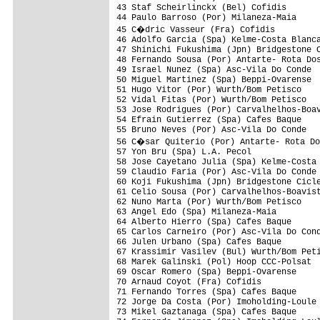
43 Staf Scheirlinckx (Bel) Cofidis       
44 Paulo Barroso (Por) Milaneza-Maia     
45 C�dric Vasseur (Fra) Cofidis         
46 Adolfo Garcia (Spa) Kelme-Costa Blanca
47 Shinichi Fukushima (Jpn) Bridgestone C
48 Fernando Sousa (Por) Antarte- Rota Dos
49 Israel Nunez (Spa) Asc-Vila Do Conde  
50 Miguel Martinez (Spa) Beppi-Ovarense  
51 Hugo Vitor (Por) Wurth/Bom Petisco    
52 Vidal Fitas (Por) Wurth/Bom Petisco   
53 Jose Rodrigues (Por) Carvalhelhos-Boav
54 Efrain Gutierrez (Spa) Cafes Baque    
55 Bruno Neves (Por) Asc-Vila Do Conde   
56 C�sar Quiterio (Por) Antarte- Rota Do
57 Yon Bru (Spa) L.A. Pecol              
58 Jose Cayetano Julia (Spa) Kelme-Costa 
59 Claudio Faria (Por) Asc-Vila Do Conde 
60 Koji Fukushima (Jpn) Bridgestone Cicle
61 Celio Sousa (Por) Carvalhelhos-Boavist
62 Nuno Marta (Por) Wurth/Bom Petisco    
63 Angel Edo (Spa) Milaneza-Maia         
64 Alberto Hierro (Spa) Cafes Baque      
65 Carlos Carneiro (Por) Asc-Vila Do Cond
66 Julen Urbano (Spa) Cafes Baque        
67 Krassimir Vasilev (Bul) Wurth/Bom Peti
68 Marek Galinski (Pol) Hoop CCC-Polsat  
69 Oscar Romero (Spa) Beppi-Ovarense     
70 Arnaud Coyot (Fra) Cofidis            
71 Fernando Torres (Spa) Cafes Baque     
72 Jorge Da Costa (Por) Imoholding-Loule 
73 Mikel Gaztanaga (Spa) Cafes Baque     