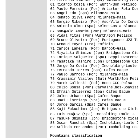
60 Fernando Jimenez (Spa) Imoholding-Loul
61 Ricardo Costa (Por) Wurth/Bom Petisco 
62 Paulo Ferreira (Por) Antarte- Rota Dos
63 Angel Edo (Spa) Milaneza-Maia         
64 Renato Silva (Por) Milaneza-Maia      
65 Sergio Ribeiro (Por) Asc-Vila Do Conde
66 Antonio Olmo (Spa) Kelme-Costa Blanca 
67 Gon�alo Amorim (Por) Milaneza-Maia   
68 Vidal Fitas (Por) Wurth/Bom Petisco   
69 Bruno Oliveira (Por) Portuguese U23 Te
70 Arnaud Coyot (Fra) Cofidis            
71 Carlos Lameira (Por) Barbot-Gaia      
72 Miyataka Shimizu (Jpn) Bridgestone Cic
73 Enrique Salgueiro (Spa) Beppi-Ovarense
74 Yasataka Tashiro (Jpn) Bridgestone Cic
75 Jorge Da Costa (Por) Imoholding-Loule 
76 Fernando Torres (Spa) Cafes Baque     
77 Paulo Barroso (Por) Milaneza-Maia     
78 Krassimir Vasilev (Bul) Wurth/Bom Peti
79 Marek Galinski (Pol) Hoop CCC-Polsat  
80 Celio Sousa (Por) Carvalhelhos-Boavist
81 Efrain Gutierrez (Spa) Cafes Baque    
82 Julen Urbano (Spa) Cafes Baque        
83 Unai Elorriaga (Spa) Cafes Baque      
84 Jorge Garcia (Spa) Cafes Baque        
85 Koji Fukushima (Jpn) Bridgestone Cicle
86 Luis Mu�oz (Spa) Imoholding-Loule J. 
87 Yasuke Shimizu (Jpn) Bridgestone Cicle
88 Oscar Ranchal (Spa) Imoholding-Loule J
89 Arlindo Fernandes (Por) Imoholding-Lou
Mountains classification