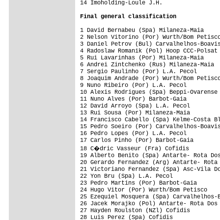
14 Imoholding-Loule J.H.                 
Final general classification
1 David Bernabeu (Spa) Milaneza-Maia     
2 Nelson Vitorino (Por) Wurth/Bom Petisco
3 Daniel Petrov (Bul) Carvalhelhos-Boavis
4 Radoslaw Romanik (Pol) Hoop CCC-Polsat 
5 Rui Lavarinhas (Por) Milaneza-Maia     
6 Andrei Zintchenko (Rus) Milaneza-Maia  
7 Sergio Paulinho (Por) L.A. Pecol       
8 Joaquim Andrade (Por) Wurth/Bom Petisco
9 Nuno Ribeiro (Por) L.A. Pecol          
10 Alexis Rodrigues (Spa) Beppi-Ovarense 
11 Nuno Alves (Por) Barbot-Gaia          
12 David Arroyo (Spa) L.A. Pecol         
13 Rui Sousa (Por) Milaneza-Maia         
14 Francisco Cabello (Spa) Kelme-Costa Bl
15 Pedro Soeiro (Por) Carvalhelhos-Boavis
16 Pedro Lopes (Por) L.A. Pecol          
17 Carlos Pinho (Por) Barbot-Gaia        
18 C�dric Vasseur (Fra) Cofidis         
19 Alberto Benito (Spa) Antarte- Rota Dos
20 Gerardo Fernandez (Arg) Antarte- Rota 
21 Victoriano Fernandez (Spa) Asc-Vila Do
22 Yon Bru (Spa) L.A. Pecol              
23 Pedro Martins (Por) Barbot-Gaia       
24 Hugo Vitor (Por) Wurth/Bom Petisco    
25 Ezequiel Mosquera (Spa) Carvalhelhos-B
26 Jacek Morajko (Pol) Antarte- Rota Dos 
27 Hayden Roulston (NZl) Cofidis         
28 Luis Perez (Spa) Cofidis              