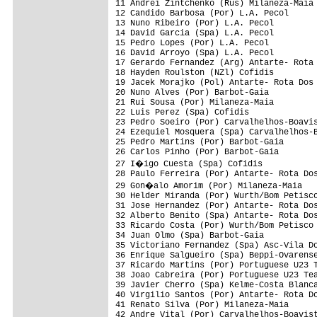
11 Andrei Zintchenko (Rus) Milaneza-Maia 
12 Candido Barbosa (Por) L.A. Pecol      
13 Nuno Ribeiro (Por) L.A. Pecol         
14 David Garcia (Spa) L.A. Pecol         
15 Pedro Lopes (Por) L.A. Pecol          
16 David Arroyo (Spa) L.A. Pecol         
17 Gerardo Fernandez (Arg) Antarte- Rota 
18 Hayden Roulston (NZl) Cofidis         
19 Jacek Morajko (Pol) Antarte- Rota Dos 
20 Nuno Alves (Por) Barbot-Gaia          
21 Rui Sousa (Por) Milaneza-Maia         
22 Luis Perez (Spa) Cofidis              
23 Pedro Soeiro (Por) Carvalhelhos-Boavis
24 Ezequiel Mosquera (Spa) Carvalhelhos-B
25 Pedro Martins (Por) Barbot-Gaia       
26 Carlos Pinho (Por) Barbot-Gaia        
27 I�igo Cuesta (Spa) Cofidis           
28 Paulo Ferreira (Por) Antarte- Rota Dos
29 Gon�alo Amorim (Por) Milaneza-Maia   
30 Helder Miranda (Por) Wurth/Bom Petisco
31 Jose Hernandez (Por) Antarte- Rota Dos
32 Alberto Benito (Spa) Antarte- Rota Dos
33 Ricardo Costa (Por) Wurth/Bom Petisco 
34 Juan Olmo (Spa) Barbot-Gaia           
35 Victoriano Fernandez (Spa) Asc-Vila Do
36 Enrique Salgueiro (Spa) Beppi-Ovarense
37 Ricardo Martins (Por) Portuguese U23 T
38 Joao Cabreira (Por) Portuguese U23 Tea
39 Javier Cherro (Spa) Kelme-Costa Blanca
40 Virgilio Santos (Por) Antarte- Rota Do
41 Renato Silva (Por) Milaneza-Maia      
42 Andre Vital (Por) Carvalhelhos-Boavist