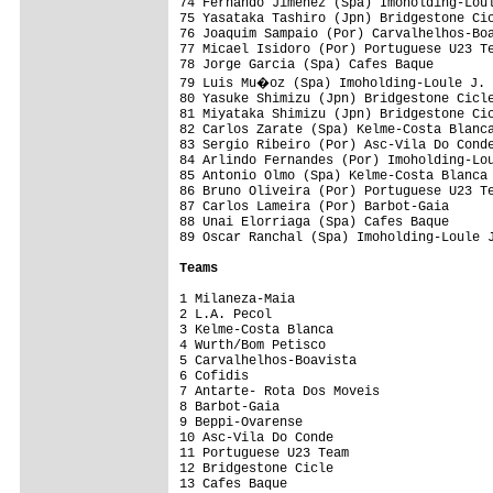
74 Fernando Jimenez (Spa) Imoholding-Loul
75 Yasataka Tashiro (Jpn) Bridgestone Cic
76 Joaquim Sampaio (Por) Carvalhelhos-Boa
77 Micael Isidoro (Por) Portuguese U23 Te
78 Jorge Garcia (Spa) Cafes Baque        
79 Luis Mu�oz (Spa) Imoholding-Loule J. 
80 Yasuke Shimizu (Jpn) Bridgestone Cicle
81 Miyataka Shimizu (Jpn) Bridgestone Cic
82 Carlos Zarate (Spa) Kelme-Costa Blanca
83 Sergio Ribeiro (Por) Asc-Vila Do Conde
84 Arlindo Fernandes (Por) Imoholding-Lou
85 Antonio Olmo (Spa) Kelme-Costa Blanca 
86 Bruno Oliveira (Por) Portuguese U23 Te
87 Carlos Lameira (Por) Barbot-Gaia      
88 Unai Elorriaga (Spa) Cafes Baque      
89 Oscar Ranchal (Spa) Imoholding-Loule J
Teams
1 Milaneza-Maia                          
2 L.A. Pecol                             
3 Kelme-Costa Blanca                     
4 Wurth/Bom Petisco                      
5 Carvalhelhos-Boavista                  
6 Cofidis                                
7 Antarte- Rota Dos Moveis               
8 Barbot-Gaia                            
9 Beppi-Ovarense                         
10 Asc-Vila Do Conde                     
11 Portuguese U23 Team                   
12 Bridgestone Cicle                     
13 Cafes Baque                           