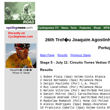
Cyclingnews TV
News
Tech
Features
Road
MTB
Recently on
Cyclingnews.com
26th Trof�u Joaquim Agostinho
Portug
Main Page
Results
Previous Stage
Stage 5 - July 11: Circuito Torres Vedras I
Results
Dauphin� Lib�r�
Photo ©: Sirotti
1 Ruben Plaza (Spa) Kelme-Costa Blanca   
2 David Bernabeu (Spa) Milaneza-Maia     
3 Sergio Paulinho (Por) L.A. Pecol       
4 Rui Lavarinhas (Por) Milaneza-Maia     
5 Nelson Vitorino (Por) Wurth/Bom Petisco
6 Daniel Petrov (Bul) Carvalhelhos-Boavis
7 Joaquim Andrade (Por) Wurth/Bom Petisco
8 Radoslaw Romanik (Pol) Hoop CCC-Polsat 
9 Alexis Rodrigues (Spa) Beppi-Ovarense  
10 Francisco Cabello (Spa) Kelme-Costa Bl