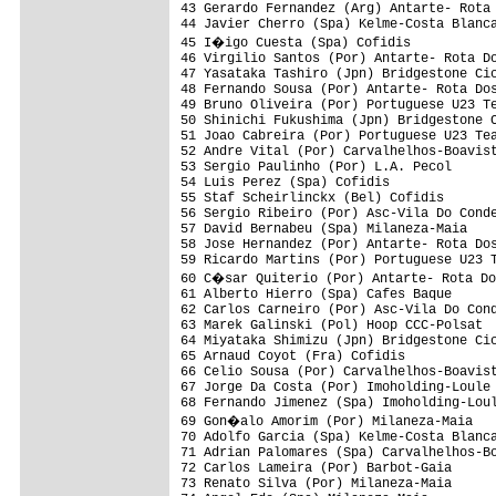
43 Gerardo Fernandez (Arg) Antarte- Rota 
44 Javier Cherro (Spa) Kelme-Costa Blanca
45 I�igo Cuesta (Spa) Cofidis           
46 Virgilio Santos (Por) Antarte- Rota Do
47 Yasataka Tashiro (Jpn) Bridgestone Cic
48 Fernando Sousa (Por) Antarte- Rota Dos
49 Bruno Oliveira (Por) Portuguese U23 Te
50 Shinichi Fukushima (Jpn) Bridgestone C
51 Joao Cabreira (Por) Portuguese U23 Tea
52 Andre Vital (Por) Carvalhelhos-Boavist
53 Sergio Paulinho (Por) L.A. Pecol      
54 Luis Perez (Spa) Cofidis              
55 Staf Scheirlinckx (Bel) Cofidis       
56 Sergio Ribeiro (Por) Asc-Vila Do Conde
57 David Bernabeu (Spa) Milaneza-Maia    
58 Jose Hernandez (Por) Antarte- Rota Dos
59 Ricardo Martins (Por) Portuguese U23 T
60 C�sar Quiterio (Por) Antarte- Rota Do
61 Alberto Hierro (Spa) Cafes Baque      
62 Carlos Carneiro (Por) Asc-Vila Do Cond
63 Marek Galinski (Pol) Hoop CCC-Polsat  
64 Miyataka Shimizu (Jpn) Bridgestone Cic
65 Arnaud Coyot (Fra) Cofidis            
66 Celio Sousa (Por) Carvalhelhos-Boavist
67 Jorge Da Costa (Por) Imoholding-Loule 
68 Fernando Jimenez (Spa) Imoholding-Loul
69 Gon�alo Amorim (Por) Milaneza-Maia   
70 Adolfo Garcia (Spa) Kelme-Costa Blanca
71 Adrian Palomares (Spa) Carvalhelhos-Bo
72 Carlos Lameira (Por) Barbot-Gaia      
73 Renato Silva (Por) Milaneza-Maia      