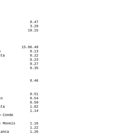
                  

                  

                  

                  

                  

              0.47

              3.29

             19.15

          15.06.49

              0.13

ta            0.22

              0.23

              0.27

              0.35

                  

                  

              0.46

                  

                   

              0.51

o             0.54

              0.59

ta            1.02

              1.14

 Conde            

                  

 Moveis       1.16

              1.22

anca          1.26
