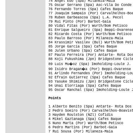
74 Angel Edo (Spa) Milaneza-Maia         
75 Oscar Serrano (Spa) Asc-Vila Do Conde 
76 Fernando Torres (Spa) Cafes Baque     
77 Joaquim Sampaio (Por) Carvalhelhos-Boa
78 Ruben Oarbeascoa (Spa) L.A. Pecol     
79 Rui Pinto (Por) Barbot-Gaia           
80 Vidal Fitas (Por) Wurth/Bom Petisco   
81 Enrique Salgueiro (Spa) Beppi-Ovarense
82 Ricardo Costa (Por) Wurth/Bom Petisco 
83 Paulo Barroso (Por) Milaneza-Maia     
84 Krassimir Vasilev (Bul) Wurth/Bom Peti
85 Jorge Garcia (Spa) Cafes Baque        
86 Julen Urbano (Spa) Cafes Baque        
87 Paulo Ferreira (Por) Antarte- Rota Dos
88 Koji Fukushima (Jpn) Bridgestone Cicle
89 Luis Mu�oz (Spa) Imoholding-Loule J. 
90 Isidro Bragan�a (Por) Beppi-Ovarense 
91 Arlindo Fernandes (Por) Imoholding-Lou
92 Efrain Gutierrez (Spa) Cafes Baque    
93 Yasuke Shimizu (Jpn) Bridgestone Cicle
94 Unai Elorriaga (Spa) Cafes Baque      
95 Oscar Ranchal (Spa) Imoholding-Loule J
Points
1 Alberto Benito (Spa) Antarte- Rota Dos 
2 Pedro Soeiro (Por) Carvalhelhos-Boavist
3 Hayden Roulston (NZl) Cofidis          
4 Mikel Gaztanaga (Spa) Cafes Baque      
5 Nuno Marta (Por) Wurth/Bom Petisco     
6 Pedro Martins (Por) Barbot-Gaia        
7 Rui Sousa (Por) Milaneza-Maia          