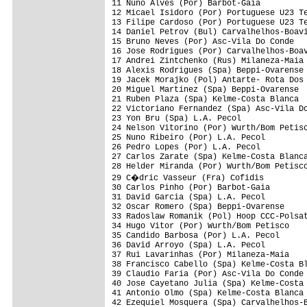
11 Nuno Alves (Por) Barbot-Gaia          
12 Micael Isidoro (Por) Portuguese U23 Te
13 Filipe Cardoso (Por) Portuguese U23 Te
14 Daniel Petrov (Bul) Carvalhelhos-Boavi
15 Bruno Neves (Por) Asc-Vila Do Conde   
16 Jose Rodrigues (Por) Carvalhelhos-Boav
17 Andrei Zintchenko (Rus) Milaneza-Maia 
18 Alexis Rodrigues (Spa) Beppi-Ovarense 
19 Jacek Morajko (Pol) Antarte- Rota Dos 
20 Miguel Martinez (Spa) Beppi-Ovarense  
21 Ruben Plaza (Spa) Kelme-Costa Blanca  
22 Victoriano Fernandez (Spa) Asc-Vila Do
23 Yon Bru (Spa) L.A. Pecol              
24 Nelson Vitorino (Por) Wurth/Bom Petisc
25 Nuno Ribeiro (Por) L.A. Pecol         
26 Pedro Lopes (Por) L.A. Pecol          
27 Carlos Zarate (Spa) Kelme-Costa Blanca
28 Helder Miranda (Por) Wurth/Bom Petisco
29 C�dric Vasseur (Fra) Cofidis         
30 Carlos Pinho (Por) Barbot-Gaia        
31 David Garcia (Spa) L.A. Pecol         
32 Oscar Romero (Spa) Beppi-Ovarense     
33 Radoslaw Romanik (Pol) Hoop CCC-Polsat
34 Hugo Vitor (Por) Wurth/Bom Petisco    
35 Candido Barbosa (Por) L.A. Pecol      
36 David Arroyo (Spa) L.A. Pecol         
37 Rui Lavarinhas (Por) Milaneza-Maia    
38 Francisco Cabello (Spa) Kelme-Costa Bl
39 Claudio Faria (Por) Asc-Vila Do Conde 
40 Jose Cayetano Julia (Spa) Kelme-Costa 
41 Antonio Olmo (Spa) Kelme-Costa Blanca 
42 Ezequiel Mosquera (Spa) Carvalhelhos-B