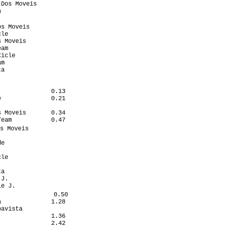
Dos Moveis        

                  

                   

s Moveis          

le                

 Moveis           

am                

icle              

m                 

a                 

                  

                  

              0.13

              0.21

                  

 Moveis       0.34

eam           0.47

s Moveis           

                  

e                 

                  

le                

                  

a                 

J.                

e J.              

               0.50

              1.28

avista            

              1.36

              2.42
