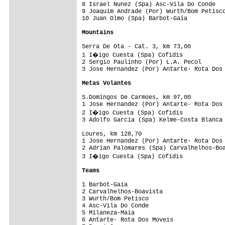
8 Israel Nunez (Spa) Asc-Vila Do Conde   
9 Joaquim Andrade (Por) Wurth/Bom Petisco
10 Juan Olmo (Spa) Barbot-Gaia           
Mountains
Serra De Ota - Cat. 3, km 73,00

1 I�igo Cuesta (Spa) Cofidis            
2 Sergio Paulinho (Por) L.A. Pecol       
3 Jose Hernandez (Por) Antarte- Rota Dos 
Metas Volantes
S.Domingos De Carmoes, km 97,00

1 Jose Hernandez (Por) Antarte- Rota Dos 
2 I�igo Cuesta (Spa) Cofidis            
3 Adolfo Garcia (Spa) Kelme-Costa Blanca 
Loures, km 128,70

1 Jose Hernandez (Por) Antarte- Rota Dos 
2 Adrian Palomares (Spa) Carvalhelhos-Boa
3 I�igo Cuesta (Spa) Cofidis            
Teams
1 Barbot-Gaia                            
2 Carvalhelhos-Boavista                  
3 Wurth/Bom Petisco                      
4 Asc-Vila Do Conde                      
5 Milaneza-Maia                          
6 Antarte- Rota Dos Moveis               