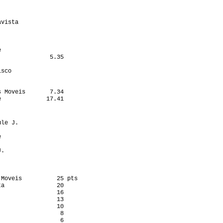
                  

                  

                  

vista             

                  

                  

                  

                  

              5.35

                  

sco               

                  

                  

 Moveis       7.34

             17.41

                   

                   

le J.             

                  

                  

                  

.                 

Moveis          25 pts

a               20

                16

                13

                10

                 8

                 6
