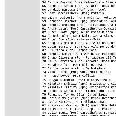
54 Carlos Zarate (Spa) Kelme-Costa Blanca
55 Fernando Sousa (Por) Antarte- Rota Dos
56 Candido Barbosa (Por) L.A. Pecol      
57 Staf Scheirlinckx (Bel) Cofidis       
58 C�sar Quiterio (Por) Antarte- Rota Do
59 Fernando Jimenez (Spa) Imoholding-Loul
60 Ricardo Martins (Por) Portuguese U23 T
61 Andre Vital (Por) Carvalhelhos-Boavist
62 Ruben Plaza (Spa) Kelme-Costa Blanca  
63 Antonio Olmo (Spa) Kelme-Costa Blanca 
64 Angel Edo (Spa) Milaneza-Maia         
65 Sergio Ribeiro (Por) Asc-Vila Do Conde
66 Oscar Serrano (Spa) Asc-Vila Do Conde 
67 Rui Pinto (Por) Barbot-Gaia           
68 Ricardo Costa (Por) Wurth/Bom Petisco 
69 Bruno Oliveira (Por) Portuguese U23 Te
70 Paulo Ferreira (Por) Antarte- Rota Dos
71 Renato Silva (Por) Milaneza-Maia      
72 Carlos Lameira (Por) Barbot-Gaia      
73 Vidal Fitas (Por) Wurth/Bom Petisco   
74 Arnaud Coyot (Fra) Cofidis            
75 Gon�alo Amorim (Por) Milaneza-Maia   
76 Miyataka Shimizu (Jpn) Bridgestone Cic
77 Yasataka Tashiro (Jpn) Bridgestone Cic
78 Jorge Da Costa (Por) Imoholding-Loule 
79 Fernando Torres (Spa) Cafes Baque     
80 Enrique Salgueiro (Spa) Beppi-Ovarense
81 Paulo Barroso (Por) Milaneza-Maia     
82 Krassimir Vasilev (Bul) Wurth/Bom Peti
83 Marek Galinski (Pol) Hoop CCC-Polsat  
84 Celio Sousa (Por) Carvalhelhos-Boavist