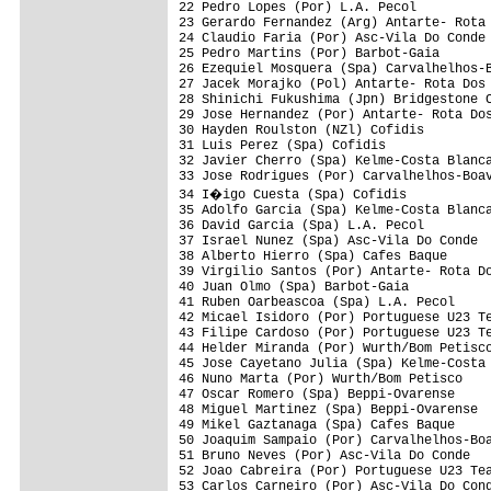
22 Pedro Lopes (Por) L.A. Pecol          
23 Gerardo Fernandez (Arg) Antarte- Rota 
24 Claudio Faria (Por) Asc-Vila Do Conde 
25 Pedro Martins (Por) Barbot-Gaia       
26 Ezequiel Mosquera (Spa) Carvalhelhos-B
27 Jacek Morajko (Pol) Antarte- Rota Dos 
28 Shinichi Fukushima (Jpn) Bridgestone C
29 Jose Hernandez (Por) Antarte- Rota Dos
30 Hayden Roulston (NZl) Cofidis         
31 Luis Perez (Spa) Cofidis              
32 Javier Cherro (Spa) Kelme-Costa Blanca
33 Jose Rodrigues (Por) Carvalhelhos-Boav
34 I�igo Cuesta (Spa) Cofidis           
35 Adolfo Garcia (Spa) Kelme-Costa Blanca
36 David Garcia (Spa) L.A. Pecol         
37 Israel Nunez (Spa) Asc-Vila Do Conde  
38 Alberto Hierro (Spa) Cafes Baque      
39 Virgilio Santos (Por) Antarte- Rota Do
40 Juan Olmo (Spa) Barbot-Gaia           
41 Ruben Oarbeascoa (Spa) L.A. Pecol     
42 Micael Isidoro (Por) Portuguese U23 Te
43 Filipe Cardoso (Por) Portuguese U23 Te
44 Helder Miranda (Por) Wurth/Bom Petisco
45 Jose Cayetano Julia (Spa) Kelme-Costa 
46 Nuno Marta (Por) Wurth/Bom Petisco    
47 Oscar Romero (Spa) Beppi-Ovarense     
48 Miguel Martinez (Spa) Beppi-Ovarense  
49 Mikel Gaztanaga (Spa) Cafes Baque     
50 Joaquim Sampaio (Por) Carvalhelhos-Boa
51 Bruno Neves (Por) Asc-Vila Do Conde   
52 Joao Cabreira (Por) Portuguese U23 Tea
53 Carlos Carneiro (Por) Asc-Vila Do Cond