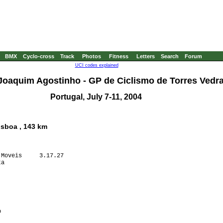
BMX
Cyclo-cross
Track
Photos
Fitness
Letters
Search
Forum
UCI codes explained
Joaquim Agostinho - GP de Ciclismo de Torres Vedras
Portugal, July 7-11, 2004
isboa , 143 km
Moveis     3.17.27

a                 

                  

                  

                  

                  

                  

                  

                  

                  
