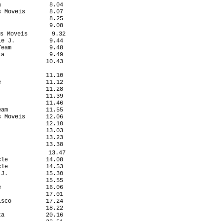
              8.04

 Moveis       8.07

              8.25

              9.08

s Moveis       9.32

e J.          9.44

eam           9.48

a             9.49

             10.43

                  

             11.10

             11.12

             11.28

             11.39

             11.46

am           11.55

 Moveis      12.06

             12.10

             13.03

             13.23

             13.38

              13.47

le           14.08

le           14.53

J.           15.30

             15.55

             16.06

             17.01

sco          17.24

             18.22

a            20.16
