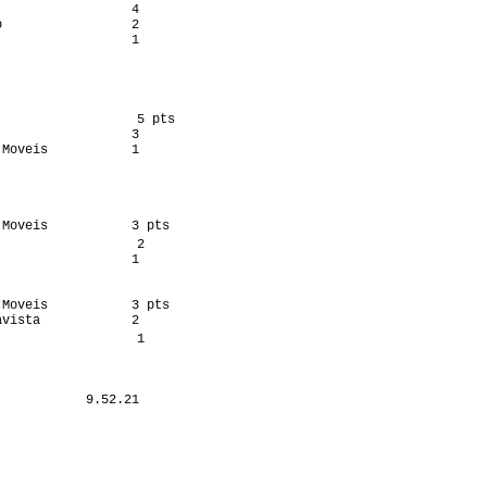
                 4

                 2

                 1

                  5 pts

                 3

Moveis           1

Moveis           3 pts

                  2

                 1

Moveis           3 pts

vista            2

                  1

           9.52.21

                  

                  

                  

                  

                  
