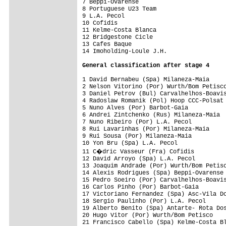
7 Beppi-Ovarense                         
8 Portuguese U23 Team                    
9 L.A. Pecol                             
10 Cofidis                               
11 Kelme-Costa Blanca                    
12 Bridgestone Cicle                     
13 Cafes Baque                           
14 Imoholding-Loule J.H.                 
General classification after stage 4
1 David Bernabeu (Spa) Milaneza-Maia     
2 Nelson Vitorino (Por) Wurth/Bom Petisco
3 Daniel Petrov (Bul) Carvalhelhos-Boavis
4 Radoslaw Romanik (Pol) Hoop CCC-Polsat 
5 Nuno Alves (Por) Barbot-Gaia           
6 Andrei Zintchenko (Rus) Milaneza-Maia  
7 Nuno Ribeiro (Por) L.A. Pecol          
8 Rui Lavarinhas (Por) Milaneza-Maia     
9 Rui Sousa (Por) Milaneza-Maia          
10 Yon Bru (Spa) L.A. Pecol              
11 C�dric Vasseur (Fra) Cofidis         
12 David Arroyo (Spa) L.A. Pecol         
13 Joaquim Andrade (Por) Wurth/Bom Petisc
14 Alexis Rodrigues (Spa) Beppi-Ovarense 
15 Pedro Soeiro (Por) Carvalhelhos-Boavis
16 Carlos Pinho (Por) Barbot-Gaia        
17 Victoriano Fernandez (Spa) Asc-Vila Do
18 Sergio Paulinho (Por) L.A. Pecol      
19 Alberto Benito (Spa) Antarte- Rota Dos
20 Hugo Vitor (Por) Wurth/Bom Petisco    
21 Francisco Cabello (Spa) Kelme-Costa Bl