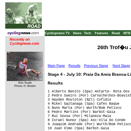
Cyclingnews TV
News
Tech
Features
Road
MTB
Recently on
Cyclingnews.com
26th Trof�u 
Main Page
Results
Previous Stage
Next Stage
Stage 4 - July 10: Praia Da Areia Branca-L
Results
Giro finale
Photo ©: Bettini
1 Alberto Benito (Spa) Antarte- Rota Dos 
2 Pedro Soeiro (Por) Carvalhelhos-Boavist
3 Hayden Roulston (NZl) Cofidis          
4 Mikel Gaztanaga (Spa) Cafes Baque      
5 Nuno Marta (Por) Wurth/Bom Petisco     
6 Pedro Martins (Por) Barbot-Gaia        
7 Rui Sousa (Por) Milaneza-Maia          
8 Israel Nunez (Spa) Asc-Vila Do Conde   
9 Joaquim Andrade (Por) Wurth/Bom Petisco
10 Juan Olmo (Spa) Barbot-Gaia           