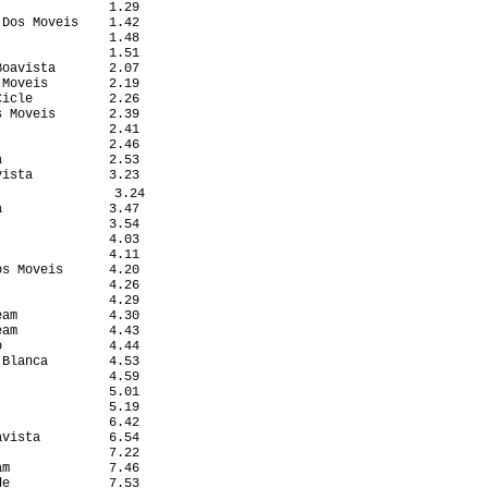
              1.29

Dos Moveis    1.42

              1.48

              1.51

oavista       2.07

Moveis        2.19

icle          2.26

 Moveis       2.39

              2.41

              2.46

              2.53

ista          3.23

               3.24

              3.47

              3.54

              4.03

              4.11

s Moveis      4.20

              4.26

              4.29

am            4.30

am            4.43

              4.44

Blanca        4.53

              4.59

              5.01

              5.19

              6.42

vista         6.54

              7.22

m             7.46

e             7.53
