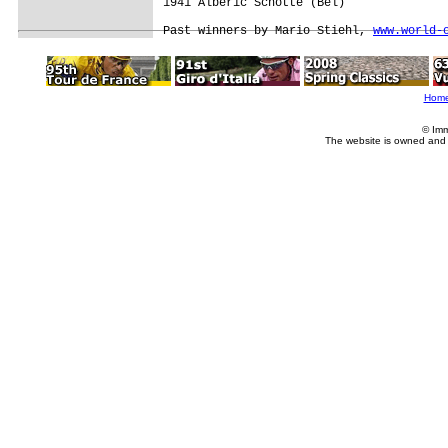
1941 Alberic Schotte (Bel)

Past winners by Mario Stiehl, 
www.world-
Hom
© Imm
The website is owned and