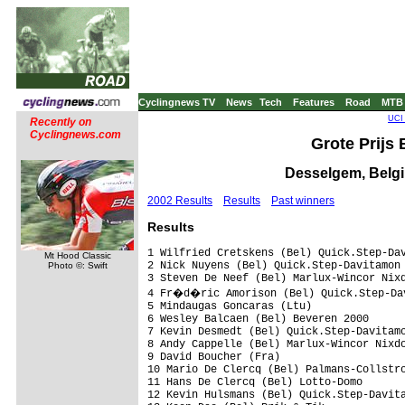
Cyclingnews TV
News
Tech
Features
Road
MTB
UCI 
Recently on
Cyclingnews.com
Grote Prijs 
Desselgem, Belgi
2002 Results
Results
Past winners
Results
1 Wilfried Cretskens (Bel) Quick.Step-Dav
Mt Hood Classic
2 Nick Nuyens (Bel) Quick.Step-Davitamon 
Photo ©: Swift
3 Steven De Neef (Bel) Marlux-Wincor Nixd
4 Fr�d�ric Amorison (Bel) Quick.Step-Dav
5 Mindaugas Goncaras (Ltu)               
6 Wesley Balcaen (Bel) Beveren 2000

7 Kevin Desmedt (Bel) Quick.Step-Davitamo
8 Andy Cappelle (Bel) Marlux-Wincor Nixdo
9 David Boucher (Fra)                    
10 Mario De Clercq (Bel) Palmans-Collstro
11 Hans De Clercq (Bel) Lotto-Domo

12 Kevin Hulsmans (Bel) Quick.Step-Davita