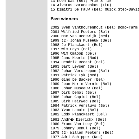
13 Koen Das (Bel) Prik & Tik

14 Aivaras Baranauskas (Ltu)

Past winners
2002 Sven Vanthourenhout (Bel) Domo-Farm 
2001 Wilfried Peeters (Bel)

2000 Max Van Heeswijk (Ned)

1999 (2) Johan Museeuw (Bel)

1998 Jo Planckaert (Bel)

1997 Wim Feys (Bel)

1996 Wim Omloop (Bel)

1995 Jans Koerts (Ned)

1994 Hendrik Redant (Bel)

1993 Bart Leysen (Bel)

1992 Johan Verstrepen (Bel)

1991 Patrick Eyk (Ned)

1990 Gino De Backer (Bel)

1989 Jean-Marie Vernie (Bel)

1988 Johan Museeuw (Bel)

1987 Dirk Demol (Bel)

1986 Johan Capiot (Bel)

1985 Dirk Heirweg (Bel)

1984 Patrick Versluys (Bel)

1983 Yvan Lamote (Bel)

1982 Eddy Planckaert (Bel)

1981 Andr� Dierickx (Bel)

1980 Frans Van Looy (Bel)

1979 Johnny Denul (Bel)

1978 (2) Willem Peeters (Bel)

1977 Adri Schipper (Ned)
