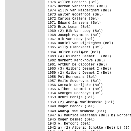
1976 Willem Peeters (Bel)

1975 Herman Vanspringel (Bel)

1974 Willy Van Malderghem (Bel)

1973 Walter Godefroot (Bel)

1972 Carlos Callens (Bel)

1971 Edward Janssens (Bel)

1970 Eric Leman (Bel)

1969 (2) Rik Van Looy (Bel)

1968 Joseph Huysmans (Bel)

1967 Rik Van Looy (Bel)

1966 Daniel Van Rijckeghem (Bel)

1965 Willy Planckaert (Bel)

1964 Julien Geki�re (Bel)

1963 (4) Gilbert Desmet I (Bel)

1962 Norbert Kerckhove (Bel)

1961 Arthur De Cabooter (Bel)

1960 (3) Gilbert Desmet I (Bel)

1959 (2) Gilbert Desmet I (Bel)

1958 Pol Borremans (Bel)

1957 Emile Severeyns (Bel)

1956 Germain Derijcke (Bel)

1955 Gilbert Desmet I (Bel)

1954 Georges Decraeye (Bel)

1953 Henri Denijs (Bel)

1950 (2) Andr� Maelbrancke (Bel)

1949 Roger Decock (Bel)

1948 Andr� Maelbrancke (Bel)

1947 a) Maurice Meersman (Bel) b) Norbert
1945 Roger Desmet (Bel)

1943 A. Defoort (Bel)

1942 a) (2) Alberic Schotte (Bel) b) (3) 