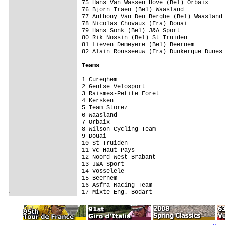
75 Hans Van Wassen Hove (Bel) Orbaix

76 Bjorn Traen (Bel) Waasland

77 Anthony Van Den Berghe (Bel) Waasland

78 Nicolas Chovaux (Fra) Douai

79 Hans Sonk (Bel) J&A Sport

80 Rik Nossin (Bel) St Truiden

81 Lieven Demeyere (Bel) Beernem

82 Alain Rousseeuw (Fra) Dunkerque Dunes 
Teams
1 Cureghem                               
2 Gentse Velosport                       
3 Raismes-Petite Foret                   
4 Kersken                                
5 Team Storez                            
6 Waasland                               
7 Orbaix                                 
8 Wilson Cycling Team                    
9 Douai                                  
10 St Truiden                            
11 Vc Haut Pays                          
12 Noord West Brabant                    
13 J&A Sport                             
14 Vosselele                             
15 Beernem                               
16 Asfra Racing Team                     