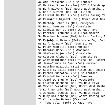
44 Wim Cretskens (Bel) St Truiden

45 Mattias Schnapka (Ger) CCI Differdange
46 Bart Baeyens (Bel) Noord West Brabant 
47 Carlo Surinx (Bel) St Truiden         
48 Laurent De Paoli (Bel) Asfra Racing Te
49 Fran�ois Dijnart (Bel) Noord West Bra
50 Micha�l Charles (Bel) Cureghem

51 David Geeroms (Bel) Vosselele

52 Ludovic Monjet (Bel) VC Haut Pays

53 Patrick Troukens (Bel) Team Storez

54 Maarten Janssen (Ned) Wilson Cycling T
55 Fr�d�ric Briaux (Bel) Mixte Eng. Boda
56 Karl Janmary (Bel) Team Storez        
57 Peter Moortlat (Bel) Kersken

58 Nicolas Dereu (Bel) Waasland

59 Stefaan Wijns (Bel) Vosselele         
60 Georges Clement (Bel) Team Storez

61 Andy Demptinne (Bel) Mixte Eng. Bodart
62 Jean-Claude Le Beau (Bel) Kersken

63 Massimo Bizzotto (Ita) MAR

64 Geoffrey Elias (Bel) Mixte Eng. Bodart
65 Preben Duchateau (Bel) St Truiden

66 Kristof Declerck (Bel) Beernem

67 Jozef De Bruyne (Bel) Vosselele       
68 Laurent Richard (Bel) VC Haut Pays

69 Xavier Deridder (Bel) Noord West Braba
70 Kurt Bortels (Bel) Noord West Brabant

71 Jonathan Decock (Bel) VC Haut Pays

72 Rudy Rollenberg (Bel) Asfra Racing Tea
73 Christophe Brieau (Fra) MAR

74 Thoms Calin (Bel) VC Haut Pays
