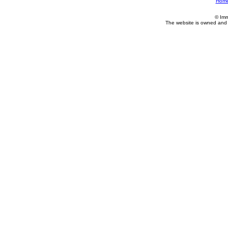
Hom
© Imm
The website is owned and