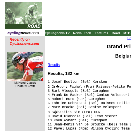
Cyclingnews TV
News
Tech
Features
Road
MTB
UC
Recently on
Cyclingnews.com
Grand Pri
Belgiu
Results
Results, 182 km
1 Josef Boulton (Bel) Kersken            
Mt Hood Classic
Photo ©: Swift
2 Gr�gory Faghel (Fra) Raismes-Petite Fo
3 Bart Vleugels (Bel) Cureghem

4 Frank De Backer (Bel) Gentse Velosport

5 Robert Hurd (Gbr) Cureghem

6 Fabrice Debrabant (Bel) Raismes-Petite 
7 Marc Bracke (Bel) Gentse Velosport

8 S�bastien Six (Fra) DUN

9 David Giancola (Bel) Team Storez       
10 Koen Wynant (Bel) Cureghem

11 Jean-Denis Van De Broucke (Bel) Team S
12 Pavel Lupas (Rom) Wilson Cycling Team
