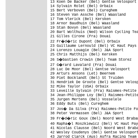
13 Koen De Backer (Bel) Gentse Velosport 
14 Sylvain Rolet (Bel) Orbaix

15 Bert Verboven (Bel) Cureghem          
16 Steven Van Assche (Bel) Waasland

17 Tom Vlerick (Bel) Kersken

18 Arnor Baudhuin (Bel) Waasland

19 Stan Bovyn (Bel) Waasland

20 Bart Wolthuis (Ned) Wilson Cycling Tea
21 Gilles Cirone (Fra) Douai

22 Fr�d�ric Dupont (Bel) Orbaix

23 Guillaume Lernould (Bel) VC Haut Pays

24 Lorenzo Louagie (Bel) J&A Sport

25 Chris Matthijs (Bel) Kersken

26 S�bastien Crowin (Bel) Team Storez

27 G�rard Lavalard (Fra) Douai

28 Luc De Moor (Bel) Gentse Velosport

29 Arturs Ansons (Let) Beernem           
30 Piet Bocklandt (Bel) St Truiden       
31 Hendriek De Groote (Bel) Gentse Velosp
32 Mike Taylor (USA) Orbaix              
33 Leveille Sylvain (Fra) Raismes-Petite 
34 Jean-Philippe Loy (Bel) Raismes-Petite
35 Jurgen Mertens (Bel) Vosselele

36 Eddy Buts (Bel) Cureghem              
37 Jos� Da Silva (Fra) Raismes-Petite Fo
38 Peter Vermassen (Bel) J&A Sport

39 Fr�d�ric Goux (Bel) Noord West Braban
40 Rapha�l Roszkiewicz (Bel) VC Haut Pay
41 Nicolas Clausse (Bel) Noord West Braba
42 Wesley Coudenys (Bel) Gentse Velosport
43 Jarrod Clarck (Aus) Asfra Racing Team
