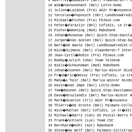
9 Geoffrey�Demeyere (Bel) Vlaanderen-T I
10 Wim�Vansevenant (Bel) Lotto-Domo     
11 Julien�Laidoun (Fra) AG2r Pr�voyance 
12 Yaroslav�Popovych (Ukr) Landbouwkredi
13 Mickael�Pichon (Fra) FDJeux.com      
14 Peter�Farazijn (Bel) Cofidis, Le Cr�
15 Pieter�Weening (Ned) Rabobank        
16 Johan�Museeuw (Bel) Quick.Step-Davita
17 Jurgen�Van Goolen (Bel) Quick.Step-Da
18 Bert�De Waele (Bel) Landbouwkrediet-C
19 Nico�Sijmens (Bel) Vlaanderen-T Inter
20 Jean-Cyril�Robin (Fra) FDJeux.com    
21 Bobby�Julich (USA) Team Telekom      
22 Niels�Scheuneman (Ned) Rabobank      
23 Johan�Coenen (Bel) Marlux-Wincor Nixd
24 Fr�d�ric�Bessy (Fra) Cofidis, Le Cr
25 Manu�L'hoir (Bel) Marlux-Wincor Nixdo
26 Kevin�Van Impe (Bel) Lotto-Domo      
27 Tom�Boonen (Bel) Quick.Step-Davitamon
28 Dave�Bruylandts (Bel) Marlux-Wincor N
29 Mark�Scanlon (Irl) AG2r Pr�voyance   
30 Thierry�De Groote (Bel) Palmans-Colls
31 Nico�Mattan (Bel) Cofidis, Le Cr�dit
32 Michael�Barry (Can) US Postal-Berry F
33 Frank�Schleck (Lux) Team CSC         
34 Bernhard�Kohl (Aut) Rabobank         
35 Steve�De Wolf (Bel) Palmans-Collstrop