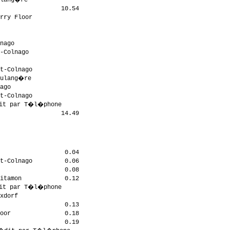
                 10.54

rry Floor             

                      

                      

nago                  

-Colnago              

                      

t-Colnago             

ulang�re              

ago                   

t-Colnago             

it par T�l�phone       

                 14.49

                      

                  0.04

t-Colnago         0.06

                  0.08

itamon            0.12

it par T�l�phone       

xdorf                 

                  0.13

oor               0.18

                  0.19
