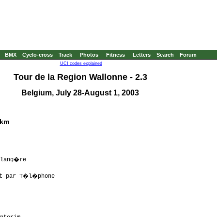
BMX
Cyclo-cross
Track
Photos
Fitness
Letters
Search
Forum
UCI codes explained
Tour de la Region Wallonne - 2.3
Belgium, July 28-August 1, 2003
 km
                      

lang�re               

                      

t par T�l�phone        

                      

                      

                      

                      
