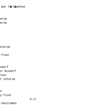
                      

 par T�l�phone         

                      

                      

erim                  

erim                  

                      

                      

                      

                      

                      

nterim                

                      

Floor                 

                      

                      

xdorf                 

r Nixdorf             

loor                  

T Interim             

                      

                      

n                     

y Floor               

                  0.17

-Davitamon            
