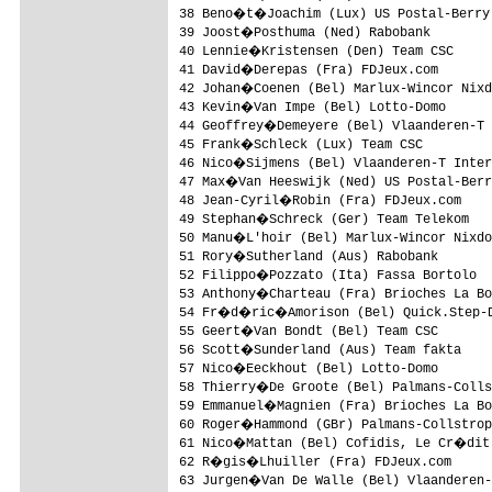
38 Beno�t�Joachim (Lux) US Postal-Berry 
39 Joost�Posthuma (Ned) Rabobank        
40 Lennie�Kristensen (Den) Team CSC     
41 David�Derepas (Fra) FDJeux.com       
42 Johan�Coenen (Bel) Marlux-Wincor Nixd
43 Kevin�Van Impe (Bel) Lotto-Domo      
44 Geoffrey�Demeyere (Bel) Vlaanderen-T 
45 Frank�Schleck (Lux) Team CSC         
46 Nico�Sijmens (Bel) Vlaanderen-T Inter
47 Max�Van Heeswijk (Ned) US Postal-Berr
48 Jean-Cyril�Robin (Fra) FDJeux.com    
49 Stephan�Schreck (Ger) Team Telekom   
50 Manu�L'hoir (Bel) Marlux-Wincor Nixdo
51 Rory�Sutherland (Aus) Rabobank       
52 Filippo�Pozzato (Ita) Fassa Bortolo  
53 Anthony�Charteau (Fra) Brioches La Bo
54 Fr�d�ric�Amorison (Bel) Quick.Step-D
55 Geert�Van Bondt (Bel) Team CSC       
56 Scott�Sunderland (Aus) Team fakta    
57 Nico�Eeckhout (Bel) Lotto-Domo       
58 Thierry�De Groote (Bel) Palmans-Colls
59 Emmanuel�Magnien (Fra) Brioches La Bo
60 Roger�Hammond (GBr) Palmans-Collstrop
61 Nico�Mattan (Bel) Cofidis, Le Cr�dit
62 R�gis�Lhuiller (Fra) FDJeux.com      
63 Jurgen�Van De Walle (Bel) Vlaanderen-