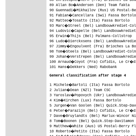
89 Allan Bo�Andersen (Den) Team fakta   
90 Guennadi�Mikhailov (Rus) US Postal-Be
91 Fabian�Cancellara (Swi) Fassa Bortolo
92 Matteo�Tosatto (Ita) Fassa Bortolo   
93 Marc�Streel (Bel) Landbouwkrediet-Col
94 Ludovic�Capelle (Bel) Landbouwkrediet
95 Erwin�Thijs (Bel) Palmans-Collstrop  
96 Ludo�Dierckxsens (Bel) Landbouwkredie
97 Jimmy�Engoulvent (Fra) Brioches La Bo
98 Tom�Steels (Bel) Landbouwkrediet-Coln
99 Johan�Verstrepen (Bel) Landbouwkredie
100 Arnaud�Coyot (Fra) Cofidis, Le Cr�d
101 Hans�Dekkers (Ned) Rabobank         
General classification after stage 4
1 Michele�Bartoli (Ita) Fassa Bortolo   
2 Julian�Dean (NZl) Team CSC            
3 Yaroslav�Popovych (Ukr) Landbouwkredie
4 Kim�Kirchen (Lux) Fassa Bortolo       
5 Jurgen�Van Goolen (Bel) Quick.Step-Dav
6 Peter�Farazijn (Bel) Cofidis, Le Cr�d
7 Dave�Bruylandts (Bel) Marlux-Wincor Ni
8 Tom�Boonen (Bel) Quick.Step-Davitamon 
9 Matthew�White (Aus) US Postal-Berry Fl
10 Roberto�Petito (Ita) Fassa Bortolo   