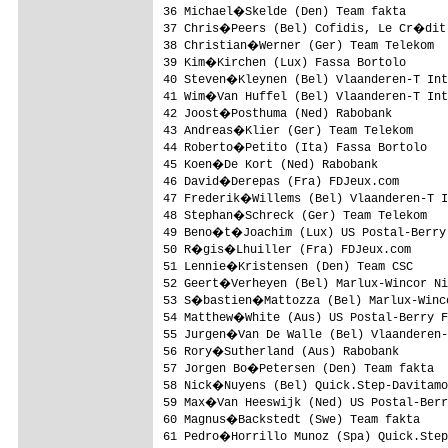
36 Michael�Skelde (Den) Team fakta      
37 Chris�Peers (Bel) Cofidis, Le Cr�dit
38 Christian�Werner (Ger) Team Telekom  
39 Kim�Kirchen (Lux) Fassa Bortolo      
40 Steven�Kleynen (Bel) Vlaanderen-T Int
41 Wim�Van Huffel (Bel) Vlaanderen-T Int
42 Joost�Posthuma (Ned) Rabobank        
43 Andreas�Klier (Ger) Team Telekom     
44 Roberto�Petito (Ita) Fassa Bortolo   
45 Koen�De Kort (Ned) Rabobank          
46 David�Derepas (Fra) FDJeux.com       
47 Frederik�Willems (Bel) Vlaanderen-T I
48 Stephan�Schreck (Ger) Team Telekom   
49 Beno�t�Joachim (Lux) US Postal-Berry 
50 R�gis�Lhuiller (Fra) FDJeux.com      
51 Lennie�Kristensen (Den) Team CSC     
52 Geert�Verheyen (Bel) Marlux-Wincor Ni
53 S�bastien�Mattozza (Bel) Marlux-Winco
54 Matthew�White (Aus) US Postal-Berry F
55 Jurgen�Van De Walle (Bel) Vlaanderen-
56 Rory�Sutherland (Aus) Rabobank       
57 Jorgen Bo�Petersen (Den) Team fakta  
58 Nick�Nuyens (Bel) Quick.Step-Davitamo
59 Max�Van Heeswijk (Ned) US Postal-Berr
60 Magnus�Backstedt (Swe) Team fakta    
61 Pedro�Horrillo Munoz (Spa) Quick.Step