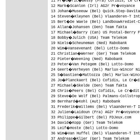
11 Fr�d�ric�Bessy (Fra) Cofidis, Le Cr
12 Mark�Scanlon (Irl) AG2r Pr�voyance   
13 Johan�Museeuw (Bel) Quick.Step-Davita
14 Steven�Kleynen (Bel) Vlaanderen-T Int
15 Bert�De Waele (Bel) Landbouwkrediet-C
16 Allan�Johansen (Den) Team fakta      
17 Michael�Barry (Can) US Postal-Berry F
18 Bobby�Julich (USA) Team Telekom      
19 Niels�Scheuneman (Ned) Rabobank      
20 Wim�Vansevenant (Bel) Lotto-Domo     
21 Christian�Werner (Ger) Team Telekom  
22 Pieter�Weening (Ned) Rabobank        
23 Peter�Van Petegem (Bel) Lotto-Domo   
24 Geert�Verheyen (Bel) Marlux-Wincor Ni
25 S�bastien�Mattozza (Bel) Marlux-Winco
26 Jo�Planckaert (Bel) Cofidis, Le Cr�d
27 Michael�Skelde (Den) Team fakta      
28 Chris�Peers (Bel) Cofidis, Le Cr�dit
29 Steve�De Wolf (Bel) Palmans-Collstrop
30 Bernhard�Kohl (Aut) Rabobank         
31 Frederik�Willems (Bel) Vlaanderen-T I
32 Julien�Laidoun (Fra) AG2r Pr�voyance 
33 Philippe�Gilbert (Bel) FDJeux.com    
34 David�Kopp (Ger) Team Telekom        
35 Leif�Hoste (Bel) Lotto-Domo          
36 Wim�Van Huffel (Bel) Vlaanderen-T Int
37 Andreas�Klier (Ger) Team Telekom     