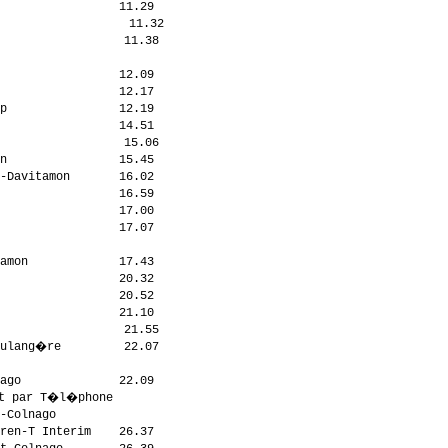
                 11.29

                  11.32

                 11.38

                      

                 12.09

                 12.17

p                12.19

                 14.51

                 15.06

n                15.45

-Davitamon       16.02

                 16.59

                 17.00

                 17.07

                      

amon             17.43

                 20.32

                 20.52

                 21.10

                 21.55

ulang�re         22.07

                      

ago              22.09

t par T�l�phone        

-Colnago              

ren-T Interim    26.37
