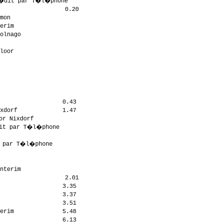
�dit par T�l�phone      

                  0.20

mon                   

erim                  

olnago                

                      

loor                  

                      

                      

                      

                      

                      

                  0.43

xdorf             1.47

r Nixdorf             

it par T�l�phone       

                      

 par T�l�phone         

                      

                      

nterim                

                  2.01

                  3.35

                  3.37

                  3.51

erim              5.48

                  6.13
