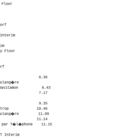
Floor                 

                      

                      

                      

orf                   

                      

Interim               

                      

im                    

y Floor               

                      

                      

rf                    

                      

                  6.36

ulang�re              

avitamon           6.43

                  7.17

                      

                  9.35

trop             10.46

ulang�re         11.09

                 11.14

 par T�l�phone    11.15

                      

T Interim             
