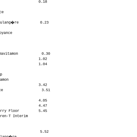
                  0.18

                       

e                     

                      

ulang�re          0.23

                      

yance                 

                      

                      

                      

avitamon           0.30

                  1.02

                  1.04

                      

p                     

amon                  

                  3.42

e                  3.51

                      

                  4.05

                  4.47

rry Floor         5.45

ren-T Interim         

                      

                      

                  5.52

lang�re               
