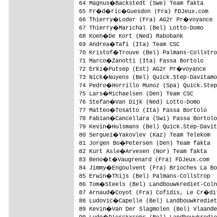
64 Magnus�Backstedt (Swe) Team fakta    
65 Fr�d�ric�Guesdon (Fra) FDJeux.com   
66 Thierry�Loder (Fra) AG2r Pr�voyance  
67 Thierry�Marichal (Bel) Lotto-Domo    
68 Koen�De Kort (Ned) Rabobank          
69 Andrea�Tafi (Ita) Team CSC           
70 Kristof�Trouve (Bel) Palmans-Collstro
71 Marco�Zanotti (Ita) Fassa Bortolo    
72 Erki�Putsep (Est) AG2r Pr�voyance    
73 Nick�Nuyens (Bel) Quick.Step-Davitamo
74 Pedro�Horrillo Munoz (Spa) Quick.Step
75 Lars�Michaelsen (Den) Team CSC       
76 Stefan�Van Dijk (Ned) Lotto-Domo     
77 Matteo�Tosatto (Ita) Fassa Bortolo   
78 Fabian�Cancellara (Swi) Fassa Bortolo
79 Kevin�Hulsmans (Bel) Quick.Step-Davit
80 Serguei�Yakovlev (Kaz) Team Telekom  
81 Jorgen Bo�Petersen (Den) Team fakta  
82 Kurt Asle�Arvesen (Nor) Team fakta   
83 Beno�t�Vaugrenard (Fra) FDJeux.com   
84 Jimmy�Engoulvent (Fra) Brioches La Bo
85 Erwin�Thijs (Bel) Palmans-Collstrop  
86 Tom�Steels (Bel) Landbouwkrediet-Coln
87 Arnaud�Coyot (Fra) Cofidis, Le Cr�di
88 Ludovic�Capelle (Bel) Landbouwkrediet
89 Kevin�Van Der Slagmolen (Bel) Vlaande