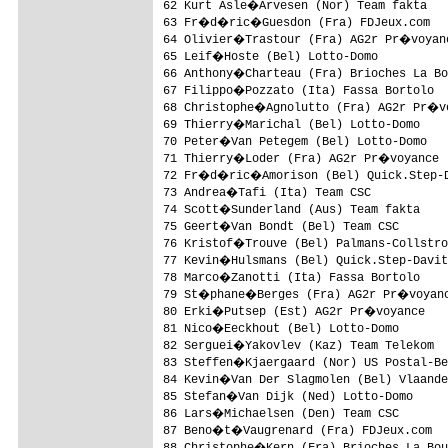
62 Kurt Asle�Arvesen (Nor) Team fakta   
63 Fr�d�ric�Guesdon (Fra) FDJeux.com   
64 Olivier�Trastour (Fra) AG2r Pr�voyanc
65 Leif�Hoste (Bel) Lotto-Domo          
66 Anthony�Charteau (Fra) Brioches La Bo
67 Filippo�Pozzato (Ita) Fassa Bortolo  
68 Christophe�Agnolutto (Fra) AG2r Pr�vo
69 Thierry�Marichal (Bel) Lotto-Domo    
70 Peter�Van Petegem (Bel) Lotto-Domo   
71 Thierry�Loder (Fra) AG2r Pr�voyance  
72 Fr�d�ric�Amorison (Bel) Quick.Step-D
73 Andrea�Tafi (Ita) Team CSC           
74 Scott�Sunderland (Aus) Team fakta    
75 Geert�Van Bondt (Bel) Team CSC       
76 Kristof�Trouve (Bel) Palmans-Collstro
77 Kevin�Hulsmans (Bel) Quick.Step-Davit
78 Marco�Zanotti (Ita) Fassa Bortolo    
79 St�phane�Berges (Fra) AG2r Pr�voyanc
80 Erki�Putsep (Est) AG2r Pr�voyance    
81 Nico�Eeckhout (Bel) Lotto-Domo       
82 Serguei�Yakovlev (Kaz) Team Telekom  
83 Steffen�Kjaergaard (Nor) US Postal-Be
84 Kevin�Van Der Slagmolen (Bel) Vlaande
85 Stefan�Van Dijk (Ned) Lotto-Domo     
86 Lars�Michaelsen (Den) Team CSC       
87 Beno�t�Vaugrenard (Fra) FDJeux.com   
88 Christophe�Kern (Fra) Brioches La Bou