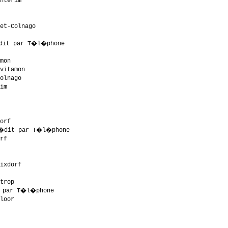
nterim                

                      

                      

et-Colnago            

                      

dit par T�l�phone      

                      

mon                   

vitamon               

olnago                

im                    

                      

                      

                      

orf                   

�dit par T�l�phone      

rf                    

                      

                      

ixdorf                

                      

trop                  

 par T�l�phone         

loor                  

                      

                      

                      
