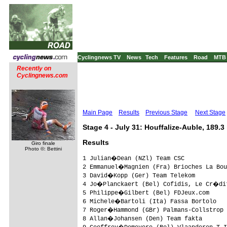
Cyclingnews TV
News
Tech
Features
Road
MTB
Recently on
Cyclingnews.com
Main Page
Results
Previous Stage
Next Stage
Stage 4 - July 31: Houffalize-Auble, 189.3
Results
Giro finale
Photo ©: Bettini
1 Julian�Dean (NZl) Team CSC            
2 Emmanuel�Magnien (Fra) Brioches La Bou
3 David�Kopp (Ger) Team Telekom         
4 Jo�Planckaert (Bel) Cofidis, Le Cr�di
5 Philippe�Gilbert (Bel) FDJeux.com     
6 Michele�Bartoli (Ita) Fassa Bortolo   
7 Roger�Hammond (GBr) Palmans-Collstrop 
8 Allan�Johansen (Den) Team fakta       