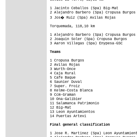
1 Jacinto Ceballos (Spa) Big-Mat         
2 Alejandro Barbero (Spa) Cropusa Burgos 
3 Jos� Ruiz (Spa) Avilas Rojas          
Torquemada, 118,10 km

1 Alejandro Barbero (Spa) Cropusa Burgos 
2 Joaquin Soler (Spa) Cropusa Burgos     
3 Aaron Villegas (Spa) Enypesa-GSC       
Teams
1 Cropusa Burgos                         
2 Avilas Rojas                           
3 Wurth-Once                             
4 Caja Rural                             
5 Cafe Baque                             
6 Saunier Duval                          
7 Super. Froiz                           
8 Kelme-Costa Blanca                     
9 Ccm-Graman                             
10 Ona-Galibier                          
11 Salamanca Patrimonio                  
12 Big-Mat                               
13 Leon Ayuntamientos                    
14 Puertas Artevi                        
Final general classification
1 Jose R. Martinez (Spa) Leon Ayuntamient