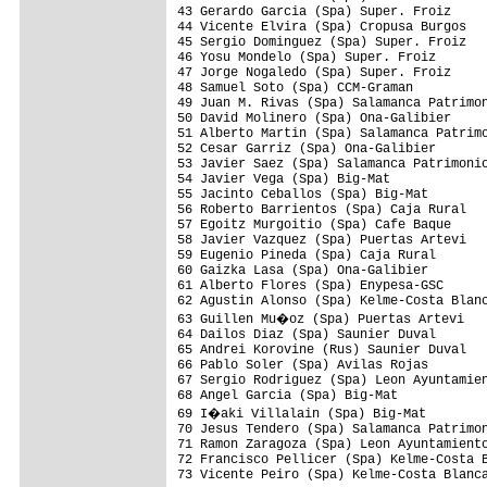
43 Gerardo Garcia (Spa) Super. Froiz

44 Vicente Elvira (Spa) Cropusa Burgos

45 Sergio Dominguez (Spa) Super. Froiz

46 Yosu Mondelo (Spa) Super. Froiz

47 Jorge Nogaledo (Spa) Super. Froiz

48 Samuel Soto (Spa) CCM-Graman

49 Juan M. Rivas (Spa) Salamanca Patrimon
50 David Molinero (Spa) Ona-Galibier     
51 Alberto Martin (Spa) Salamanca Patrimo
52 Cesar Garriz (Spa) Ona-Galibier       
53 Javier Saez (Spa) Salamanca Patrimonio
54 Javier Vega (Spa) Big-Mat             
55 Jacinto Ceballos (Spa) Big-Mat

56 Roberto Barrientos (Spa) Caja Rural

57 Egoitz Murgoitio (Spa) Cafe Baque

58 Javier Vazquez (Spa) Puertas Artevi

59 Eugenio Pineda (Spa) Caja Rural

60 Gaizka Lasa (Spa) Ona-Galibier

61 Alberto Flores (Spa) Enypesa-GSC      
62 Agustin Alonso (Spa) Kelme-Costa Blanc
63 Guillen Mu�oz (Spa) Puertas Artevi

64 Dailos Diaz (Spa) Saunier Duval

65 Andrei Korovine (Rus) Saunier Duval

66 Pablo Soler (Spa) Avilas Rojas

67 Sergio Rodriguez (Spa) Leon Ayuntamien
68 Angel Garcia (Spa) Big-Mat            
69 I�aki Villalain (Spa) Big-Mat

70 Jesus Tendero (Spa) Salamanca Patrimon
71 Ramon Zaragoza (Spa) Leon Ayuntamiento
72 Francisco Pellicer (Spa) Kelme-Costa B
73 Vicente Peiro (Spa) Kelme-Costa Blanca