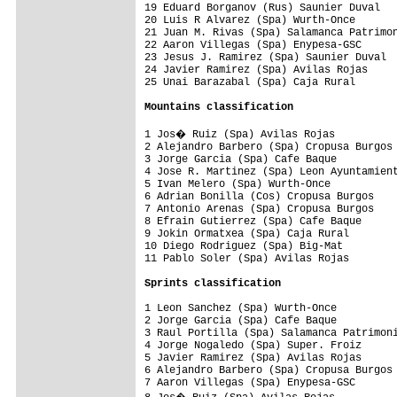
19 Eduard Borganov (Rus) Saunier Duval   
20 Luis R Alvarez (Spa) Wurth-Once       
21 Juan M. Rivas (Spa) Salamanca Patrimon
22 Aaron Villegas (Spa) Enypesa-GSC      
23 Jesus J. Ramirez (Spa) Saunier Duval  
24 Javier Ramirez (Spa) Avilas Rojas     
25 Unai Barazabal (Spa) Caja Rural       
Mountains classification
1 Jos� Ruiz (Spa) Avilas Rojas          
2 Alejandro Barbero (Spa) Cropusa Burgos 
3 Jorge Garcia (Spa) Cafe Baque          
4 Jose R. Martinez (Spa) Leon Ayuntamient
5 Ivan Melero (Spa) Wurth-Once           
6 Adrian Bonilla (Cos) Cropusa Burgos    
7 Antonio Arenas (Spa) Cropusa Burgos    
8 Efrain Gutierrez (Spa) Cafe Baque      
9 Jokin Ormatxea (Spa) Caja Rural        
10 Diego Rodriguez (Spa) Big-Mat         
11 Pablo Soler (Spa) Avilas Rojas        
Sprints classification
1 Leon Sanchez (Spa) Wurth-Once          
2 Jorge Garcia (Spa) Cafe Baque          
3 Raul Portilla (Spa) Salamanca Patrimoni
4 Jorge Nogaledo (Spa) Super. Froiz      
5 Javier Ramirez (Spa) Avilas Rojas      
6 Alejandro Barbero (Spa) Cropusa Burgos 
7 Aaron Villegas (Spa) Enypesa-GSC       