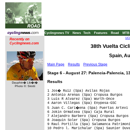
Cyclingnews TV
News
Tech
Features
Road
MTB
UCI
Recently on
Cyclingnews.com
38th Vuelta Cicl
Spain, Au
Main Page
Results
Previous Stage
Stage 6 - August 27: Palencia-Palencia, 1
Results
Dauphin� Lib�r�
Photo ©: Sirotti
1 Jos� Ruiz (Spa) Avilas Rojas          
2 Antonio Arenas (Spa) Cropusa Burgos    
3 Luis R Alvarez (Spa) Wurth-Once

4 Aaron Villegas (Spa) Enypesa-GSC

5 Juan C. Cari�ena (Spa) Puertas Artevi 
6 Jokin Ormatxea (Spa) Caja Rural

7 Alejandro Barbero (Spa) Cropusa Burgos

8 Joaquin Soler (Spa) Cropusa Burgos     
9 Raul Portilla (Spa) Salamanca Patrimoni
10 Pedro l. Marichalar (Spa) Saunier Duva