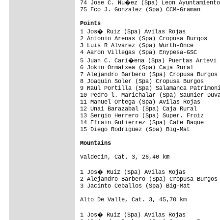
74 Jose C. Nu�ez (Spa) Leon Ayuntamiento
75 Fco J. Gonzalez (Spa) CCM-Graman

Points

1 Jos� Ruiz (Spa) Avilas Rojas          
2 Antonio Arenas (Spa) Cropusa Burgos    
3 Luis R Alvarez (Spa) Wurth-Once        
4 Aaron Villegas (Spa) Enypesa-GSC       
5 Juan C. Cari�ena (Spa) Puertas Artevi 
6 Jokin Ormatxea (Spa) Caja Rural        
7 Alejandro Barbero (Spa) Cropusa Burgos 
8 Joaquin Soler (Spa) Cropusa Burgos     
9 Raul Portilla (Spa) Salamanca Patrimoni
10 Pedro l. Marichalar (Spa) Saunier Duva
11 Manuel Ortega (Spa) Avilas Rojas      
12 Unai Barazabal (Spa) Caja Rural       
13 Sergio Herrero (Spa) Super. Froiz     
14 Efrain Gutierrez (Spa) Cafe Baque     
15 Diego Rodriguez (Spa) Big-Mat         
Mountains
Valdecin, Cat. 3, 26,40 km

1 Jos� Ruiz (Spa) Avilas Rojas          
2 Alejandro Barbero (Spa) Cropusa Burgos 
3 Jacinto Ceballos (Spa) Big-Mat         
Alto De Valle, Cat. 3, 45,70 km

1 Jos� Ruiz (Spa) Avilas Rojas          