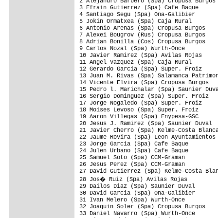
2 Alejandro Barbero (Spa) Cropusa Burgos 
3 Efrain Gutierrez (Spa) Cafe Baque      
4 Santiago Segu (Spa) Ona-Galibier       
5 Jokin Ormatxea (Spa) Caja Rural        
6 Antonio Arenas (Spa) Cropusa Burgos    
7 Alexei Bougrov (Rus) Cropusa Burgos    
8 Adrian Bonilla (Cos) Cropusa Burgos    
9 Carlos Nozal (Spa) Wurth-Once          
10 Javier Ramirez (Spa) Avilas Rojas     
11 Angel Vazquez (Spa) Caja Rural        
12 Gerardo Garcia (Spa) Super. Froiz     
13 Juan M. Rivas (Spa) Salamanca Patrimon
14 Vicente Elvira (Spa) Cropusa Burgos   
15 Pedro l. Marichalar (Spa) Saunier Duva
16 Sergio Dominguez (Spa) Super. Froiz   
17 Jorge Nogaledo (Spa) Super. Froiz     
18 Moises Levoso (Spa) Super. Froiz      
19 Aaron Villegas (Spa) Enypesa-GSC      
20 Jesus J. Ramirez (Spa) Saunier Duval  
21 Javier Cherro (Spa) Kelme-Costa Blanca
22 Jaume Rovira (Spa) Leon Ayuntamientos 
23 Jorge Garcia (Spa) Cafe Baque         
24 Julen Urbano (Spa) Cafe Baque         
25 Samuel Soto (Spa) CCM-Graman          
26 Jesus Perez (Spa) CCM-Graman          
27 David Gutierrez (Spa) Kelme-Costa Blan
28 Jos� Ruiz (Spa) Avilas Rojas         
29 Dailos Diaz (Spa) Saunier Duval       
30 David Garcia (Spa) Ona-Galibier       
31 Ivan Melero (Spa) Wurth-Once          
32 Joaquin Soler (Spa) Cropusa Burgos    
33 Daniel Navarro (Spa) Wurth-Once       