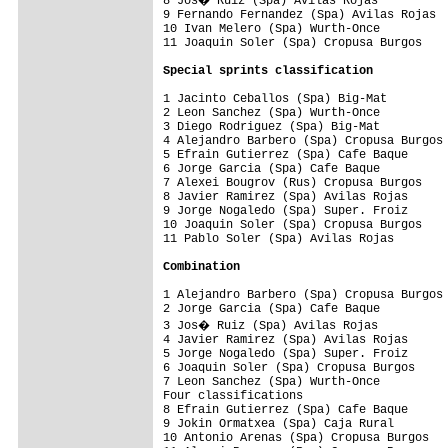
8 Jos� Ruiz (Spa) Avilas Rojas          
9 Fernando Fernandez (Spa) Avilas Rojas  
10 Ivan Melero (Spa) Wurth-Once          
11 Joaquin Soler (Spa) Cropusa Burgos    
Special sprints classification
1 Jacinto Ceballos (Spa) Big-Mat         
2 Leon Sanchez (Spa) Wurth-Once          
3 Diego Rodriguez (Spa) Big-Mat          
4 Alejandro Barbero (Spa) Cropusa Burgos 
5 Efrain Gutierrez (Spa) Cafe Baque      
6 Jorge Garcia (Spa) Cafe Baque          
7 Alexei Bougrov (Rus) Cropusa Burgos    
8 Javier Ramirez (Spa) Avilas Rojas      
9 Jorge Nogaledo (Spa) Super. Froiz      
10 Joaquin Soler (Spa) Cropusa Burgos    
11 Pablo Soler (Spa) Avilas Rojas        
Combination
1 Alejandro Barbero (Spa) Cropusa Burgos 
2 Jorge Garcia (Spa) Cafe Baque          
3 Jos� Ruiz (Spa) Avilas Rojas          
4 Javier Ramirez (Spa) Avilas Rojas      
5 Jorge Nogaledo (Spa) Super. Froiz      
6 Joaquin Soler (Spa) Cropusa Burgos     
7 Leon Sanchez (Spa) Wurth-Once          
Four classifications

8 Efrain Gutierrez (Spa) Cafe Baque      
9 Jokin Ormatxea (Spa) Caja Rural        
10 Antonio Arenas (Spa) Cropusa Burgos   