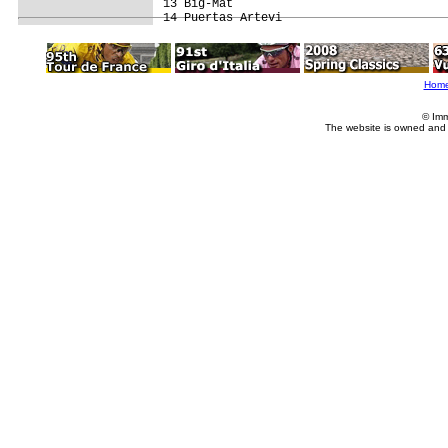
13 Big-Mat                               
Hom
© Imm
The website is owned and