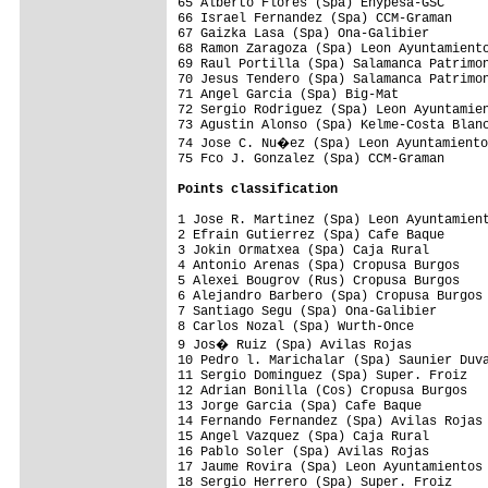
65 Alberto Flores (Spa) Enypesa-GSC      
66 Israel Fernandez (Spa) CCM-Graman     
67 Gaizka Lasa (Spa) Ona-Galibier        
68 Ramon Zaragoza (Spa) Leon Ayuntamiento
69 Raul Portilla (Spa) Salamanca Patrimon
70 Jesus Tendero (Spa) Salamanca Patrimon
71 Angel Garcia (Spa) Big-Mat            
72 Sergio Rodriguez (Spa) Leon Ayuntamien
73 Agustin Alonso (Spa) Kelme-Costa Blanc
74 Jose C. Nu�ez (Spa) Leon Ayuntamiento
75 Fco J. Gonzalez (Spa) CCM-Graman      
Points classification
1 Jose R. Martinez (Spa) Leon Ayuntamient
2 Efrain Gutierrez (Spa) Cafe Baque      
3 Jokin Ormatxea (Spa) Caja Rural        
4 Antonio Arenas (Spa) Cropusa Burgos    
5 Alexei Bougrov (Rus) Cropusa Burgos    
6 Alejandro Barbero (Spa) Cropusa Burgos 
7 Santiago Segu (Spa) Ona-Galibier       
8 Carlos Nozal (Spa) Wurth-Once          
9 Jos� Ruiz (Spa) Avilas Rojas          
10 Pedro l. Marichalar (Spa) Saunier Duva
11 Sergio Dominguez (Spa) Super. Froiz   
12 Adrian Bonilla (Cos) Cropusa Burgos   
13 Jorge Garcia (Spa) Cafe Baque         
14 Fernando Fernandez (Spa) Avilas Rojas 
15 Angel Vazquez (Spa) Caja Rural        
16 Pablo Soler (Spa) Avilas Rojas        
17 Jaume Rovira (Spa) Leon Ayuntamientos 
18 Sergio Herrero (Spa) Super. Froiz     