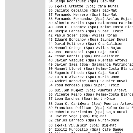
34 Diego Rodriguez (Spa) Big-Mat         
35 I�aki Artetxe (Spa) Caja Rural       
36 Jacinto Ceballos (Spa) Big-Mat        
37 Fernando Herrero (Spa) Big-Mat        
38 Fernando Fernandez (Spa) Avilas Rojas 
39 Alberto Martin (Spa) Salamanca Patrimo
40 Juan C. Escamez (Spa) Kelme-Costa Blan
41 Sergio Herrero (Spa) Super. Froiz     
42 Pablo Soler (Spa) Avilas Rojas        
43 Eduard Borganov (Rus) Saunier Duval   
44 David Molinero (Spa) Ona-Galibier     
45 Manuel Ortega (Spa) Avilas Rojas      
46 Unai Barazabal (Spa) Caja Rural       
47 Cesar Garriz (Spa) Ona-Galibier       
48 Javier Vazquez (Spa) Puertas Artevi   
49 Javier Saez (Spa) Salamanca Patrimonio
50 Manuel Lloret (Spa) Kelme-Costa Blanca
51 Eugenio Pineda (Spa) Caja Rural       
52 Luis R Alvarez (Spa) Wurth-Once       
53 Andrei Korovine (Rus) Saunier Duval   
54 Yosu Mondelo (Spa) Super. Froiz       
55 Guillen Mu�oz (Spa) Puertas Artevi   
56 Vicente Peiro (Spa) Kelme-Costa Blanca
57 Leon Sanchez (Spa) Wurth-Once         
58 Juan C. Cari�ena (Spa) Puertas Artevi
59 Francisco Pellicer (Spa) Kelme-Costa B
60 Roberto Barrientos (Spa) Caja Rural   
61 Javier Vega (Spa) Big-Mat             
62 Carlos Barredo (Spa) Wurth-Once       
63 I�aki Villalain (Spa) Big-Mat        
64 Egoitz Murgoitio (Spa) Cafe Baque     