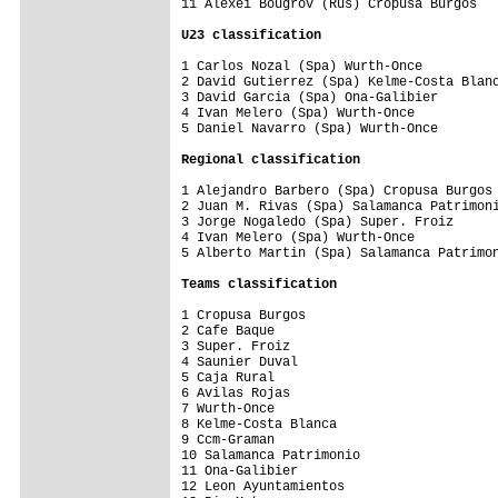
11 Alexei Bougrov (Rus) Cropusa Burgos   
U23 classification
1 Carlos Nozal (Spa) Wurth-Once

2 David Gutierrez (Spa) Kelme-Costa Blanc
3 David Garcia (Spa) Ona-Galibier

4 Ivan Melero (Spa) Wurth-Once

5 Daniel Navarro (Spa) Wurth-Once

Regional classification
1 Alejandro Barbero (Spa) Cropusa Burgos

2 Juan M. Rivas (Spa) Salamanca Patrimoni
3 Jorge Nogaledo (Spa) Super. Froiz

4 Ivan Melero (Spa) Wurth-Once

5 Alberto Martin (Spa) Salamanca Patrimon
Teams classification
1 Cropusa Burgos                         
2 Cafe Baque                             
3 Super. Froiz                           
4 Saunier Duval                          
5 Caja Rural                             
6 Avilas Rojas                           
7 Wurth-Once                             
8 Kelme-Costa Blanca                     
9 Ccm-Graman                             
10 Salamanca Patrimonio                  
11 Ona-Galibier                          
12 Leon Ayuntamientos                    