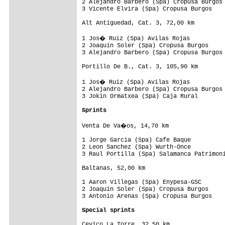
2 Alejandro Barbero (Spa) Cropusa Burgos 
3 Vicente Elvira (Spa) Cropusa Burgos    
Alt Antiguedad, Cat. 3, 72,00 km

1 Jos� Ruiz (Spa) Avilas Rojas          
2 Joaquin Soler (Spa) Cropusa Burgos     
3 Alejandro Barbero (Spa) Cropusa Burgos 
Portillo De B., Cat. 3, 105,90 km

1 Jos� Ruiz (Spa) Avilas Rojas          
2 Alejandro Barbero (Spa) Cropusa Burgos 
3 Jokin Ormatxea (Spa) Caja Rural        
Sprints
Venta De Va�os, 14,70 km

1 Jorge Garcia (Spa) Cafe Baque          
2 Leon Sanchez (Spa) Wurth-Once          
3 Raul Portilla (Spa) Salamanca Patrimoni
Baltanas, 52,00 km

1 Aaron Villegas (Spa) Enypesa-GSC       
2 Joaquin Soler (Spa) Cropusa Burgos     
3 Antonio Arenas (Spa) Cropusa Burgos    
Special sprints
Cevico La Torre, 32,50 km
