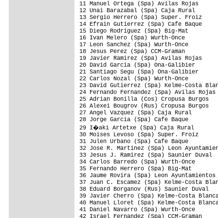
11 Manuel Ortega (Spa) Avilas Rojas

12 Unai Barazabal (Spa) Caja Rural

13 Sergio Herrero (Spa) Super. Froiz

14 Efrain Gutierrez (Spa) Cafe Baque

15 Diego Rodriguez (Spa) Big-Mat

16 Ivan Melero (Spa) Wurth-Once

17 Leon Sanchez (Spa) Wurth-Once

18 Jesus Perez (Spa) CCM-Graman

19 Javier Ramirez (Spa) Avilas Rojas

20 David Garcia (Spa) Ona-Galibier

21 Santiago Segu (Spa) Ona-Galibier

22 Carlos Nozal (Spa) Wurth-Once

23 David Gutierrez (Spa) Kelme-Costa Blan
24 Fernando Fernandez (Spa) Avilas Rojas

25 Adrian Bonilla (Cos) Cropusa Burgos

26 Alexei Bougrov (Rus) Cropusa Burgos

27 Angel Vazquez (Spa) Caja Rural

28 Jorge Garcia (Spa) Cafe Baque

29 I�aki Artetxe (Spa) Caja Rural

30 Moises Levoso (Spa) Super. Froiz

31 Julen Urbano (Spa) Cafe Baque

32 Jose R. Martinez (Spa) Leon Ayuntamien
33 Jesus J. Ramirez (Spa) Saunier Duval

34 Carlos Barredo (Spa) Wurth-Once

35 Fernando Herrero (Spa) Big-Mat

36 Jaume Rovira (Spa) Leon Ayuntamientos

37 Juan C. Escamez (Spa) Kelme-Costa Blan
38 Eduard Borganov (Rus) Saunier Duval

39 Javier Cherro (Spa) Kelme-Costa Blanca
40 Manuel Lloret (Spa) Kelme-Costa Blanca
41 Daniel Navarro (Spa) Wurth-Once

42 Israel Fernandez (Spa) CCM-Graman
