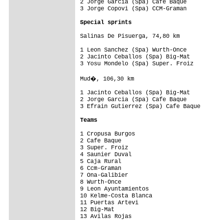
2 Jorge Garcia (Spa) Cafe Baque          
3 Jorge Copovi (Spa) CCM-Graman          
Special sprints
Salinas De Pisuerga, 74,80 km

1 Leon Sanchez (Spa) Wurth-Once          
2 Jacinto Ceballos (Spa) Big-Mat         
3 Yosu Mondelo (Spa) Super. Froiz        
Mud�, 106,30 km

1 Jacinto Ceballos (Spa) Big-Mat         
2 Jorge Garcia (Spa) Cafe Baque          
3 Efrain Gutierrez (Spa) Cafe Baque      
Teams
1 Cropusa Burgos                         
2 Cafe Baque                             
3 Super. Froiz                           
4 Saunier Duval                          
5 Caja Rural                             
6 Ccm-Graman                             
7 Ona-Galibier                           
8 Wurth-Once                             
9 Leon Ayuntamientos                     
10 Kelme-Costa Blanca                    
11 Puertas Artevi                        
12 Big-Mat                               
13 Avilas Rojas                          