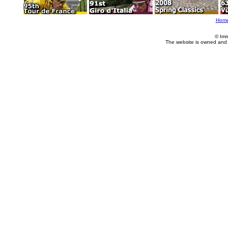
Hom
© Imm
The website is owned and