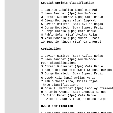
Special sprints classification
1 Jacinto Ceballos (Spa) Big-Mat         
2 Leon Sanchez (Spa) Wurth-Once          
3 Efrain Gutierrez (Spa) Cafe Baque      
4 Diego Rodriguez (Spa) Big-Mat          
5 Javier Ramirez (Spa) Avilas Rojas      
6 Jorge Nogaledo (Spa) Super. Froiz      
7 Jorge Garcia (Spa) Cafe Baque          
8 Pablo Soler (Spa) Avilas Rojas         
9 Yosu Mondelo (Spa) Super. Froiz        
10 Eugenio Pineda (Spa) Caja Rural       
Combination
1 Javier Ramirez (Spa) Avilas Rojas      
2 Leon Sanchez (Spa) Wurth-Once          
Four classifications

3 Efrain Gutierrez (Spa) Cafe Baque      
4 Alejandro Barbero (Spa) Cropusa Burgos 
5 Jorge Nogaledo (Spa) Super. Froiz      
6 Jos� Ruiz (Spa) Avilas Rojas          
7 Pablo Soler (Spa) Avilas Rojas         
Three classifications

8 Jose R. Martinez (Spa) Leon Ayuntamient
9 Antonio Arenas (Spa) Cropusa Burgos    
10 Aitor Perez (Spa) Cafe Baque          
11 Alexei Bougrov (Rus) Cropusa Burgos   
U23 classification