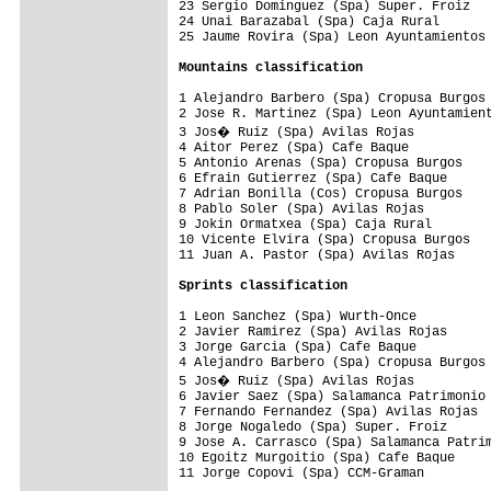
23 Sergio Dominguez (Spa) Super. Froiz   
24 Unai Barazabal (Spa) Caja Rural       
25 Jaume Rovira (Spa) Leon Ayuntamientos 
Mountains classification
1 Alejandro Barbero (Spa) Cropusa Burgos 
2 Jose R. Martinez (Spa) Leon Ayuntamient
3 Jos� Ruiz (Spa) Avilas Rojas          
4 Aitor Perez (Spa) Cafe Baque           
5 Antonio Arenas (Spa) Cropusa Burgos    
6 Efrain Gutierrez (Spa) Cafe Baque      
7 Adrian Bonilla (Cos) Cropusa Burgos    
8 Pablo Soler (Spa) Avilas Rojas         
9 Jokin Ormatxea (Spa) Caja Rural        
10 Vicente Elvira (Spa) Cropusa Burgos   
11 Juan A. Pastor (Spa) Avilas Rojas     
Sprints classification
1 Leon Sanchez (Spa) Wurth-Once          
2 Javier Ramirez (Spa) Avilas Rojas      
3 Jorge Garcia (Spa) Cafe Baque          
4 Alejandro Barbero (Spa) Cropusa Burgos 
5 Jos� Ruiz (Spa) Avilas Rojas          
6 Javier Saez (Spa) Salamanca Patrimonio 
7 Fernando Fernandez (Spa) Avilas Rojas  
8 Jorge Nogaledo (Spa) Super. Froiz      
9 Jose A. Carrasco (Spa) Salamanca Patrim
10 Egoitz Murgoitio (Spa) Cafe Baque     
11 Jorge Copovi (Spa) CCM-Graman         