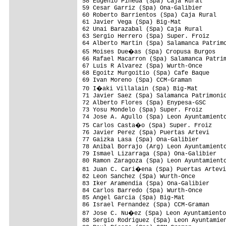
58 Eugenio Pineda (Spa) Caja Rural       
59 Cesar Garriz (Spa) Ona-Galibier       
60 Roberto Barrientos (Spa) Caja Rural   
61 Javier Vega (Spa) Big-Mat             
62 Unai Barazabal (Spa) Caja Rural       
63 Sergio Herrero (Spa) Super. Froiz     
64 Alberto Martin (Spa) Salamanca Patrimo
65 Moises Due�as (Spa) Cropusa Burgos   
66 Rafael Macarron (Spa) Salamanca Patrim
67 Luis R Alvarez (Spa) Wurth-Once       
68 Egoitz Murgoitio (Spa) Cafe Baque     
69 Ivan Moreno (Spa) CCM-Graman          
70 I�aki Villalain (Spa) Big-Mat        
71 Javier Saez (Spa) Salamanca Patrimonio
72 Alberto Flores (Spa) Enypesa-GSC      
73 Yosu Mondelo (Spa) Super. Froiz

74 Jose A. Agullo (Spa) Leon Ayuntamiento
75 Carlos Casta�o (Spa) Super. Froiz

76 Javier Perez (Spa) Puertas Artevi     
77 Gaizka Lasa (Spa) Ona-Galibier        
78 Anibal Borrajo (Arg) Leon Ayuntamiento
79 Ismael Lizarraga (Spa) Ona-Galibier   
80 Ramon Zaragoza (Spa) Leon Ayuntamiento
81 Juan C. Cari�ena (Spa) Puertas Artevi
82 Leon Sanchez (Spa) Wurth-Once         
83 Iker Aramendia (Spa) Ona-Galibier     
84 Carlos Barredo (Spa) Wurth-Once       
85 Angel Garcia (Spa) Big-Mat            
86 Israel Fernandez (Spa) CCM-Graman     
87 Jose C. Nu�ez (Spa) Leon Ayuntamiento
88 Sergio Rodriguez (Spa) Leon Ayuntamien