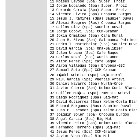
11 Moises Levoso (Spa) Super. Froiz

12 Jorge Nogaledo (Spa) Super. Froiz

13 Gerardo Garcia (Spa) Super. Froiz     
14 Vicente Elvira (Spa) Cropusa Burgos

15 Jesus J. Ramirez (Spa) Saunier Duval

16 Alexei Bougrov (Rus) Cropusa Burgos

17 Dailos Diaz (Spa) Saunier Duval

18 Jorge Copovi (Spa) CCM-Graman         
19 Jokin Ormatxea (Spa) Caja Rural       
20 Juan M. Rivas (Spa) Salamanca Patrimon
21 Pedro l. Marichalar (Spa) Saunier Duva
22 David Garcia (Spa) Ona-Galibier

23 Julen Urbano (Spa) Cafe Baque

24 Carlos Nozal (Spa) Wurth-Once

25 Aitor Perez (Spa) Cafe Baque

26 Aaron Villegas (Spa) Enypesa-GSC

27 Samuel Soto (Spa) CCM-Graman

28 I�aki Artetxe (Spa) Caja Rural       
29 Raul Garcia (Spa) Puertas Artevi      
30 Daniel Navarro (Spa) Wurth-Once       
31 Javier Cherro (Spa) Kelme-Costa Blanca
32 Guillen Mu�oz (Spa) Puertas Artevi   
33 Diego Rodriguez (Spa) Big-Mat         
34 David Gutierrez (Spa) Kelme-Costa Blan
35 Eduard Borganov (Rus) Saunier Duval   
36 Juan C. Escamez (Spa) Kelme-Costa Blan
37 Joaquin Soler (Spa) Cropusa Burgos    
38 Angel Garcia (Spa) Big-Mat            
39 Vicente Peiro (Spa) Kelme-Costa Blanca
40 Fernando Herrero (Spa) Big-Mat

41 Jesus Perez (Spa) CCM-Graman          
42 Javier Vega (Spa) Big-Mat             