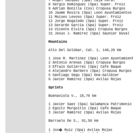
7 Angel Vazquez (Spa) Caja Rural         
8 Sergio Dominguez (Spa) Super. Froiz    
9 Adrian Bonilla (Cos) Cropusa Burgos    
10 Jaume Rovira (Spa) Leon Ayuntamientos 
11 Moises Levoso (Spa) Super. Froiz      
12 Jorge Nogaledo (Spa) Super. Froiz     
13 Gerardo Garcia (Spa) Super. Froiz     
14 Vicente Elvira (Spa) Cropusa Burgos   
15 Jesus J. Ramirez (Spa) Saunier Duval  
Mountains
Alto Del Golobar, Cat. 1, 140,20 Km

1 Jose R. Martinez (Spa) Leon Ayuntamient
2 Antonio Arenas (Spa) Cropusa Burgos    
3 Efrain Gutierrez (Spa) Cafe Baque      
4 Alejandro Barbero (Spa) Cropusa Burgos 
5 Santiago Segu (Spa) Ona-Galibier       
6 Javier Ramirez (Spa) Avilas Rojas      
Sprints
Buenavista V., 18,70 km

1 Javier Saez (Spa) Salamanca Patrimonio 
2 Egoitz Murgoitio (Spa) Cafe Baque      
3 Javier Ramirez (Spa) Avilas Rojas      
Barruelo De S., 91,50 km

1 Jos� Ruiz (Spa) Avilas Rojas          