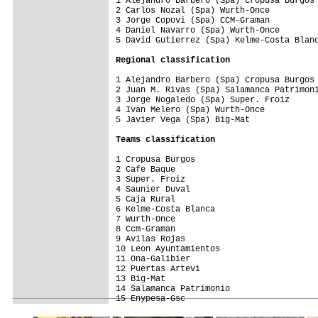
1 Alejandro Barbero (Spa) Cropusa Burgos

2 Carlos Nozal (Spa) Wurth-Once

3 Jorge Copovi (Spa) CCM-Graman

4 Daniel Navarro (Spa) Wurth-Once

5 David Gutierrez (Spa) Kelme-Costa Blanc
Regional classification
1 Alejandro Barbero (Spa) Cropusa Burgos

2 Juan M. Rivas (Spa) Salamanca Patrimoni
3 Jorge Nogaledo (Spa) Super. Froiz

4 Ivan Melero (Spa) Wurth-Once

5 Javier Vega (Spa) Big-Mat

Teams classification
1 Cropusa Burgos                         
2 Cafe Baque                             
3 Super. Froiz                           
4 Saunier Duval                          
5 Caja Rural                             
6 Kelme-Costa Blanca                     
7 Wurth-Once                             
8 Ccm-Graman                             
9 Avilas Rojas                           
10 Leon Ayuntamientos                    
11 Ona-Galibier                          
12 Puertas Artevi                        
13 Big-Mat                               
14 Salamanca Patrimonio                  