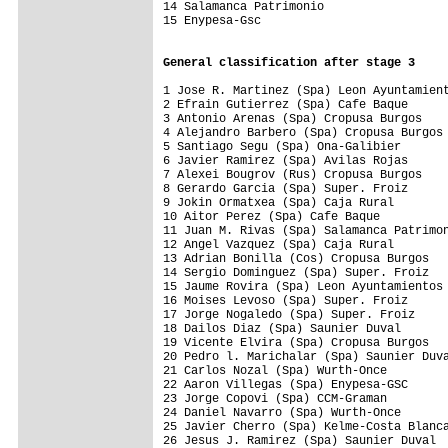
14 Salamanca Patrimonio                  
15 Enypesa-Gsc                           
General classification after stage 3
1 Jose R. Martinez (Spa) Leon Ayuntamient
2 Efrain Gutierrez (Spa) Cafe Baque      
3 Antonio Arenas (Spa) Cropusa Burgos    
4 Alejandro Barbero (Spa) Cropusa Burgos 
5 Santiago Segu (Spa) Ona-Galibier       
6 Javier Ramirez (Spa) Avilas Rojas      
7 Alexei Bougrov (Rus) Cropusa Burgos    
8 Gerardo Garcia (Spa) Super. Froiz      
9 Jokin Ormatxea (Spa) Caja Rural        
10 Aitor Perez (Spa) Cafe Baque          
11 Juan M. Rivas (Spa) Salamanca Patrimon
12 Angel Vazquez (Spa) Caja Rural        
13 Adrian Bonilla (Cos) Cropusa Burgos   
14 Sergio Dominguez (Spa) Super. Froiz

15 Jaume Rovira (Spa) Leon Ayuntamientos 
16 Moises Levoso (Spa) Super. Froiz

17 Jorge Nogaledo (Spa) Super. Froiz

18 Dailos Diaz (Spa) Saunier Duval       
19 Vicente Elvira (Spa) Cropusa Burgos

20 Pedro l. Marichalar (Spa) Saunier Duva
21 Carlos Nozal (Spa) Wurth-Once

22 Aaron Villegas (Spa) Enypesa-GSC

23 Jorge Copovi (Spa) CCM-Graman         
24 Daniel Navarro (Spa) Wurth-Once       
25 Javier Cherro (Spa) Kelme-Costa Blanca
26 Jesus J. Ramirez (Spa) Saunier Duval  