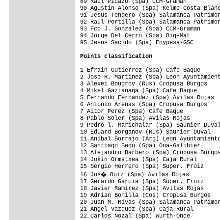
89 Raul Picazo (Spa) CCM-Graman          
90 Agustin Alonso (Spa) Kelme-Costa Blanc
91 Jesus Tendero (Spa) Salamanca Patrimon
92 Raul Portilla (Spa) Salamanca Patrimon
93 Fco J. Gonzalez (Spa) CCM-Graman      
94 Jorge Del Cerro (Spa) Big-Mat         
95 Jesus Sacido (Spa) Enypesa-GSC        
Points classification
1 Efrain Gutierrez (Spa) Cafe Baque      
2 Jose R. Martinez (Spa) Leon Ayuntamient
3 Alexei Bougrov (Rus) Cropusa Burgos    
4 Mikel Gaztanaga (Spa) Cafe Baque       
5 Fernando Fernandez (Spa) Avilas Rojas  
6 Antonio Arenas (Spa) Cropusa Burgos    
7 Aitor Perez (Spa) Cafe Baque           
8 Pablo Soler (Spa) Avilas Rojas         
9 Pedro l. Marichalar (Spa) Saunier Duval
10 Eduard Borganov (Rus) Saunier Duval   
11 Anibal Borrajo (Arg) Leon Ayuntamiento
12 Santiago Segu (Spa) Ona-Galibier      
13 Alejandro Barbero (Spa) Cropusa Burgos
14 Jokin Ormatxea (Spa) Caja Rural       
15 Sergio Herrero (Spa) Super. Froiz     
16 Jos� Ruiz (Spa) Avilas Rojas         
17 Gerardo Garcia (Spa) Super. Froiz     
18 Javier Ramirez (Spa) Avilas Rojas     
19 Adrian Bonilla (Cos) Cropusa Burgos   
20 Juan M. Rivas (Spa) Salamanca Patrimon
21 Angel Vazquez (Spa) Caja Rural        
22 Carlos Nozal (Spa) Wurth-Once         