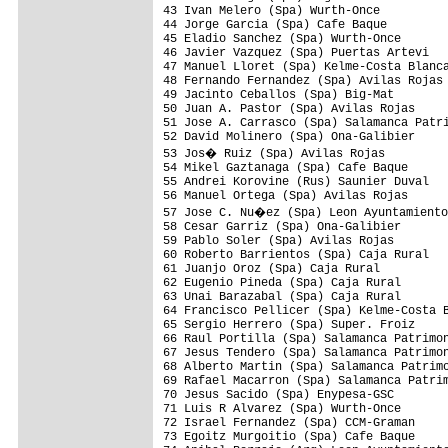
43 Ivan Melero (Spa) Wurth-Once          
44 Jorge Garcia (Spa) Cafe Baque         
45 Eladio Sanchez (Spa) Wurth-Once       
46 Javier Vazquez (Spa) Puertas Artevi   
47 Manuel Lloret (Spa) Kelme-Costa Blanca
48 Fernando Fernandez (Spa) Avilas Rojas 
49 Jacinto Ceballos (Spa) Big-Mat        
50 Juan A. Pastor (Spa) Avilas Rojas     
51 Jose A. Carrasco (Spa) Salamanca Patri
52 David Molinero (Spa) Ona-Galibier     
53 Jos� Ruiz (Spa) Avilas Rojas         
54 Mikel Gaztanaga (Spa) Cafe Baque      
55 Andrei Korovine (Rus) Saunier Duval

56 Manuel Ortega (Spa) Avilas Rojas      
57 Jose C. Nu�ez (Spa) Leon Ayuntamiento
58 Cesar Garriz (Spa) Ona-Galibier       
59 Pablo Soler (Spa) Avilas Rojas        
60 Roberto Barrientos (Spa) Caja Rural   
61 Juanjo Oroz (Spa) Caja Rural

62 Eugenio Pineda (Spa) Caja Rural

63 Unai Barazabal (Spa) Caja Rural

64 Francisco Pellicer (Spa) Kelme-Costa B
65 Sergio Herrero (Spa) Super. Froiz     
66 Raul Portilla (Spa) Salamanca Patrimon
67 Jesus Tendero (Spa) Salamanca Patrimon
68 Alberto Martin (Spa) Salamanca Patrimo
69 Rafael Macarron (Spa) Salamanca Patrim
70 Jesus Sacido (Spa) Enypesa-GSC

71 Luis R Alvarez (Spa) Wurth-Once

72 Israel Fernandez (Spa) CCM-Graman

73 Egoitz Murgoitio (Spa) Cafe Baque     