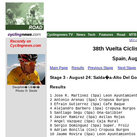
Cyclingnews TV
News
Tech
Features
Road
MTB
UCI c
Recently on
Cyclingnews.com
38th Vuelta Cicli
Spain, Aug
Main Page
Results
Previous Stage
Next Stage
Stage 3 - August 24: Salda�a-Alto Del Go
Results
Dauphin� Lib�r�
Photo ©: Sirotti
1 Jose R. Martinez (Spa) Leon Ayuntamient
2 Antonio Arenas (Spa) Cropusa Burgos    
3 Efrain Gutierrez (Spa) Cafe Baque      
4 Alejandro Barbero (Spa) Cropusa Burgos 
5 Santiago Segu (Spa) Ona-Galibier       
6 Javier Ramirez (Spa) Avilas Rojas      
7 Angel Vazquez (Spa) Caja Rural         
8 Sergio Dominguez (Spa) Super. Froiz    
9 Adrian Bonilla (Cos) Cropusa Burgos

10 Jaume Rovira (Spa) Leon Ayuntamientos 