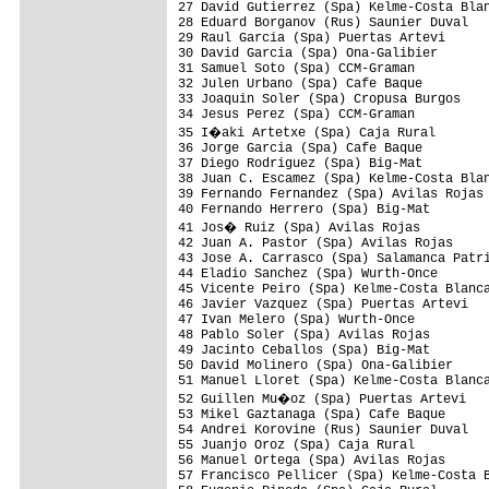
27 David Gutierrez (Spa) Kelme-Costa Blan
28 Eduard Borganov (Rus) Saunier Duval   
29 Raul Garcia (Spa) Puertas Artevi      
30 David Garcia (Spa) Ona-Galibier       
31 Samuel Soto (Spa) CCM-Graman

32 Julen Urbano (Spa) Cafe Baque

33 Joaquin Soler (Spa) Cropusa Burgos    
34 Jesus Perez (Spa) CCM-Graman          
35 I�aki Artetxe (Spa) Caja Rural       
36 Jorge Garcia (Spa) Cafe Baque         
37 Diego Rodriguez (Spa) Big-Mat         
38 Juan C. Escamez (Spa) Kelme-Costa Blan
39 Fernando Fernandez (Spa) Avilas Rojas 
40 Fernando Herrero (Spa) Big-Mat        
41 Jos� Ruiz (Spa) Avilas Rojas         
42 Juan A. Pastor (Spa) Avilas Rojas     
43 Jose A. Carrasco (Spa) Salamanca Patri
44 Eladio Sanchez (Spa) Wurth-Once       
45 Vicente Peiro (Spa) Kelme-Costa Blanca
46 Javier Vazquez (Spa) Puertas Artevi   
47 Ivan Melero (Spa) Wurth-Once          
48 Pablo Soler (Spa) Avilas Rojas        
49 Jacinto Ceballos (Spa) Big-Mat        
50 David Molinero (Spa) Ona-Galibier     
51 Manuel Lloret (Spa) Kelme-Costa Blanca
52 Guillen Mu�oz (Spa) Puertas Artevi   
53 Mikel Gaztanaga (Spa) Cafe Baque      
54 Andrei Korovine (Rus) Saunier Duval   
55 Juanjo Oroz (Spa) Caja Rural          
56 Manuel Ortega (Spa) Avilas Rojas      
57 Francisco Pellicer (Spa) Kelme-Costa B