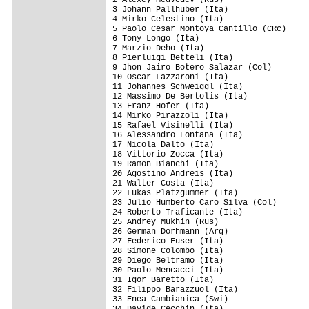
3 Johann Pallhuber (Ita)                 
4 Mirko Celestino (Ita)                  
5 Paolo Cesar Montoya Cantillo (CRc)     
6 Tony Longo (Ita)                       
7 Marzio Deho (Ita)                      
8 Pierluigi Betteli (Ita)                
9 Jhon Jairo Botero Salazar (Col)        
10 Oscar Lazzaroni (Ita)                 
11 Johannes Schweiggl (Ita)              
12 Massimo De Bertolis (Ita)             
13 Franz Hofer (Ita)                     
14 Mirko Pirazzoli (Ita)                 
15 Rafael Visinelli (Ita)                
16 Alessandro Fontana (Ita)              
17 Nicola Dalto (Ita)                    
18 Vittorio Zocca (Ita)                  
19 Ramon Bianchi (Ita)                   
20 Agostino Andreis (Ita)                
21 Walter Costa (Ita)                    
22 Lukas Platzgummer (Ita)               
23 Julio Humberto Caro Silva (Col)       
24 Roberto Traficante (Ita)              
25 Andrey Mukhin (Rus)                   
26 German Dorhmann (Arg)                 
27 Federico Fuser (Ita)                  
28 Simone Colombo (Ita)                  
29 Diego Beltramo (Ita)                  
30 Paolo Mencacci (Ita)                  
31 Igor Baretto (Ita)                    
32 Filippo Barazzuol (Ita)               
33 Enea Cambianica (Swi)                 
34 Davide Cecchin (Ita)                  