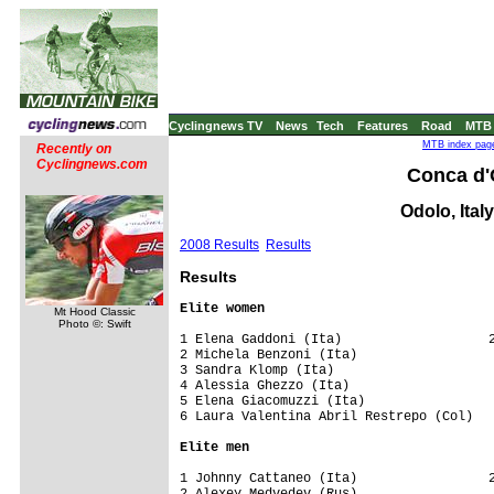
Cyclingnews TV
News
Tech
Features
Road
MTB
MTB index page
Recently on
Cyclingnews.com
Conca d'
Odolo, Ital
2008 Results
Results
Results
Elite women
Mt Hood Classic
Photo ©: Swift
1 Elena Gaddoni (Ita)                   2
2 Michela Benzoni (Ita)                  
3 Sandra Klomp (Ita)                     
4 Alessia Ghezzo (Ita)                   
5 Elena Giacomuzzi (Ita)                 
6 Laura Valentina Abril Restrepo (Col)   
Elite men
1 Johnny Cattaneo (Ita)                 2
2 Alexey Medvedev (Rus)                  