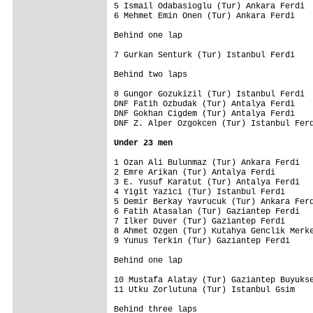
5 Ismail Odabasioglu (Tur) Ankara Ferdi  
6 Mehmet Emin Onen (Tur) Ankara Ferdi    
Behind one lap

7 Gurkan Senturk (Tur) Istanbul Ferdi    
Behind two laps

8 Gungor Gozukizil (Tur) Istanbul Ferdi  
DNF Fatih Ozbudak (Tur) Antalya Ferdi    
DNF Gokhan Cigdem (Tur) Antalya Ferdi    
DNF Z. Alper Ozgokcen (Tur) Istanbul Ferd
Under 23 men 
1 Ozan Ali Bulunmaz (Tur) Ankara Ferdi   
2 Emre Arikan (Tur) Antalya Ferdi        
3 E. Yusuf Karatut (Tur) Antalya Ferdi   
4 Yigit Yazici (Tur) Istanbul Ferdi      
5 Demir Berkay Yavrucuk (Tur) Ankara Ferd
6 Fatih Atasalan (Tur) Gaziantep Ferdi   
7 Ilker Duver (Tur) Gaziantep Ferdi      
8 Ahmet Ozgen (Tur) Kutahya Genclik Merke
9 Yunus Terkin (Tur) Gaziantep Ferdi     
Behind one lap

10 Mustafa Alatay (Tur) Gaziantep Buyukse
11 Utku Zorlutuna (Tur) Istanbul Gsim    
Behind three laps
