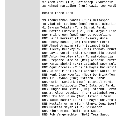
37 Adem Yeni (Tur) Gaziantep Buyuksehir B
38 Mahmut Karabiber (Tur) Gaziantep Ferdi
Behind three laps

39 Abdurrahman Dandal (Tur) Brisaspor    
40 Vladimir Loginov (Rus) Format-Udmurtia
41 Bayram Tokali (Tur) Sirnak Ferdi      
DNF Mottet Ludovic (Bel) MBK Bicycle Line
DNF Erik Groen (Ned) WRV De Peddelaars   
DNF Halil Korkmaz (Tur) Aksaray Gsim     
DNF Gokay Konuk (Tur) Eskisehir Ferdi    
DNF Ahmet Armagan (Tur) Istanbul Gsim    
DNF Alexey Belokrylov (Rus) Format-Udmurt
DNF David Vorgin (Slo) SD Energija Domzal
DNF Anton Korolev (Rus) Format-Udmurtia  
DNF Stephane Didelot (Bel) Windose Houffa
DNF Faraz Shokri (IRI) Istanbul Spor Kulu
DNF Oguz Ozcelik (Tur) 19 Mayis Universit
DNS Roland Plank (Aut) Corratec World Tea
DNS Henk Jaap Moorlag (Ned) De Brink-Ten 
DNS Ali Kayhan (Tur) Istanbul Ferdi      
DNS Gurkan Senturk (Tur) Istanbul Ferdi  
DNS Kerim Kilicoglu (Tur) Istanbul Ferdi 
DNS Gungor Gozukizil (Tur) Istanbul Ferdi
DNS Z. Alper Ozgokcen (Tur) Istanbul Ferd
DNS Utku Zorlutuna (Tur) Istanbul Gsim   
DNS Yakup Kamsiz (Tur) 19 Mayis Universit
DNS Mustafa Ayhan (Tur) Alanya Doga Sporl
DNS Mustafa Sayar (Tur) Brisaspor        
DNS Bjorn Brems (Bel) Team Saeco         
DNS Rob Vangenechten (Bel) Team Saeco    