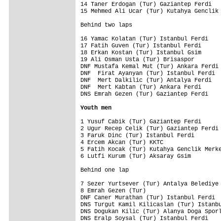
14 Taner Erdogan (Tur) Gaziantep Ferdi   
15 Mehmed Ali Ucar (Tur) Kutahya Genclik 
Behind two laps

16 Yamac Kolatan (Tur) Istanbul Ferdi    
17 Fatih Guven (Tur) Istanbul Ferdi      
18 Erkan Kostan (Tur) Istanbul Gsim      
19 Ali Osman Usta (Tur) Brisaspor        
DNF Mustafa Kemal Mut (Tur) Ankara Ferdi 
DNF  Firat Ayanyan (Tur) Istanbul Ferdi  
DNF  Mert Dalkilic (Tur) Antalya Ferdi   
DNF  Mert Kabtan (Tur) Ankara Ferdi      
DNS Emrah Gezen (Tur) Gaziantep Ferdi    
Youth men
1 Yusuf Cabik (Tur) Gaziantep Ferdi      
2 Ugur Recep Celik (Tur) Gaziantep Ferdi 
3 Faruk Dinc (Tur) Istanbul Ferdi        
4 Ercem Akcan (Tur) KKTC                 
5 Fatih Kocak (Tur) Kutahya Genclik Merke
6 Lutfi Kurum (Tur) Aksaray Gsim         
Behind one lap

7 Sezer Yurtsever (Tur) Antalya Belediye 
8 Emrah Gezen (Tur)                      
DNF Caner Murathan (Tur) Istanbul Ferdi  
DNS Turgut Kamil Kilicaslan (Tur) Istanbu
DNS Dogukan Kilic (Tur) Alanya Doga Sporl
DNS Eralp Soysal (Tur) Istanbul Ferdi    