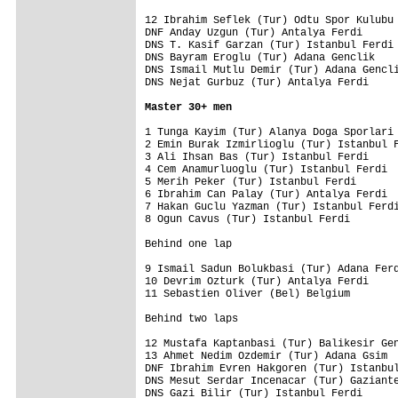
12 Ibrahim Seflek (Tur) Odtu Spor Kulubu 
DNF Anday Uzgun (Tur) Antalya Ferdi      
DNS T. Kasif Garzan (Tur) Istanbul Ferdi 
DNS Bayram Eroglu (Tur) Adana Genclik    
DNS Ismail Mutlu Demir (Tur) Adana Gencli
DNS Nejat Gurbuz (Tur) Antalya Ferdi     
Master 30+ men
1 Tunga Kayim (Tur) Alanya Doga Sporlari 
2 Emin Burak Izmirlioglu (Tur) Istanbul F
3 Ali Ihsan Bas (Tur) Istanbul Ferdi     
4 Cem Anamurluoglu (Tur) Istanbul Ferdi  
5 Merih Peker (Tur) Istanbul Ferdi       
6 Ibrahim Can Palay (Tur) Antalya Ferdi  
7 Hakan Guclu Yazman (Tur) Istanbul Ferdi
8 Ogun Cavus (Tur) Istanbul Ferdi        
Behind one lap

9 Ismail Sadun Bolukbasi (Tur) Adana Ferd
10 Devrim Ozturk (Tur) Antalya Ferdi     
11 Sebastien Oliver (Bel) Belgium        
Behind two laps

12 Mustafa Kaptanbasi (Tur) Balikesir Gen
13 Ahmet Nedim Ozdemir (Tur) Adana Gsim  
DNF Ibrahim Evren Hakgoren (Tur) Istanbul
DNS Mesut Serdar Incenacar (Tur) Gaziante
DNS Gazi Bilir (Tur) Istanbul Ferdi      