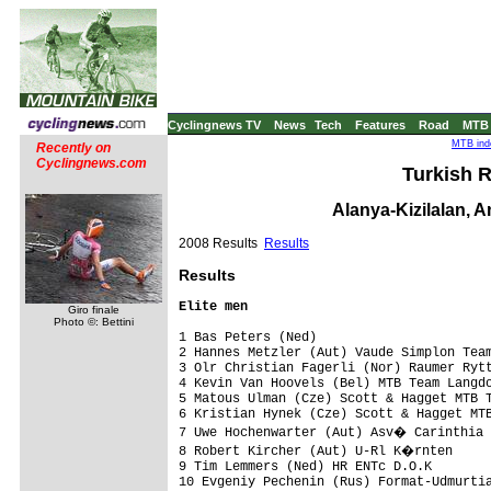
Cyclingnews TV
News
Tech
Features
Road
MTB
MTB inde
Recently on
Cyclingnews.com
Turkish R
Alanya-Kizilalan, A
2008 Results
Results
Results
Elite men
Giro finale
Photo ©: Bettini
1 Bas Peters (Ned)                       
2 Hannes Metzler (Aut) Vaude Simplon Team
3 Olr Christian Fagerli (Nor) Raumer Rytt
4 Kevin Van Hoovels (Bel) MTB Team Langdo
5 Matous Ulman (Cze) Scott & Hagget MTB T
6 Kristian Hynek (Cze) Scott & Hagget MTB
7 Uwe Hochenwarter (Aut) Asv� Carinthia 
8 Robert Kircher (Aut) U-Rl K�rnten     
9 Tim Lemmers (Ned) HR ENTc D.O.K        
10 Evgeniy Pechenin (Rus) Format-Udmurtia