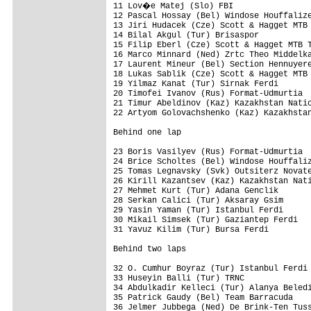
11 Lov�e Matej (Slo) FBI                
12 Pascal Hossay (Bel) Windose Houffalize
13 Jiri Hudacek (Cze) Scott & Hagget MTB 
14 Bilal Akgul (Tur) Brisaspor           
15 Filip Eberl (Cze) Scott & Hagget MTB T
16 Marco Minnard (Ned) Zrtc Theo Middelka
17 Laurent Mineur (Bel) Section Hennuyere
18 Lukas Sablik (Cze) Scott & Hagget MTB 
19 Yilmaz Kanat (Tur) Sirnak Ferdi       
20 Timofei Ivanov (Rus) Format-Udmurtia  
21 Timur Abeldinov (Kaz) Kazakhstan Natio
22 Artyom Golovachshenko (Kaz) Kazakhstan
Behind one lap

23 Boris Vasilyev (Rus) Format-Udmurtia  
24 Brice Scholtes (Bel) Windose Houffaliz
25 Tomas Legnavsky (Svk) Outsiterz Novate
26 Kirill Kazantsev (Kaz) Kazakhstan Nati
27 Mehmet Kurt (Tur) Adana Genclik       
28 Serkan Calici (Tur) Aksaray Gsim      
29 Yasin Yaman (Tur) Istanbul Ferdi      
30 Mikail Simsek (Tur) Gaziantep Ferdi   
31 Yavuz Kilim (Tur) Bursa Ferdi         
Behind two laps

32 O. Cumhur Boyraz (Tur) Istanbul Ferdi 
33 Huseyin Balli (Tur) TRNC              
34 Abdulkadir Kelleci (Tur) Alanya Beledi
35 Patrick Gaudy (Bel) Team Barracuda    
36 Jelmer Jubbega (Ned) De Brink-Ten Tuss