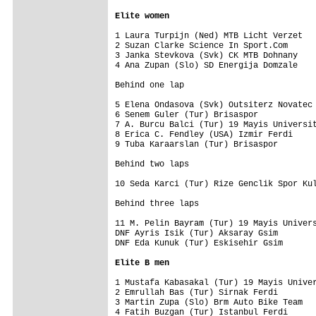
Elite women
1 Laura Turpijn (Ned) MTB Licht Verzet   
2 Suzan Clarke Science In Sport.Com      
3 Janka Stevkova (Svk) CK MTB Dohnany    
4 Ana Zupan (Slo) SD Energija Domzale    
Behind one lap

5 Elena Ondasova (Svk) Outsiterz Novatec 
6 Senem Guler (Tur) Brisaspor            
7 A. Burcu Balci (Tur) 19 Mayis Universit
8 Erica C. Fendley (USA) Izmir Ferdi     
9 Tuba Karaarslan (Tur) Brisaspor        
Behind two laps

10 Seda Karci (Tur) Rize Genclik Spor Kul
Behind three laps

11 M. Pelin Bayram (Tur) 19 Mayis Univers
DNF Ayris Isik (Tur) Aksaray Gsim        
DNF Eda Kunuk (Tur) Eskisehir Gsim       
Elite B men
1 Mustafa Kabasakal (Tur) 19 Mayis Univer
2 Emrullah Bas (Tur) Sirnak Ferdi        
3 Martin Zupa (Slo) Brm Auto Bike Team   
4 Fatih Buzgan (Tur) Istanbul Ferdi      