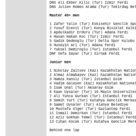
DNS Ali Ekber Kilic (Tur) Izmir Ferdi    
DNS Julien Romeo Arama (Tur) Tekirdag Bel
Master 40+ men
1 Zafer Yalin (Tur) Eskisehir Genclik Spo
2 Yusuf Ecevit (Tur) Konya Bisiklet Kalki
3 Apdulkadir Erduru (Tur) Adana Ferdi    
4 Hasan Hakan Koc (Tur) Izmir Ferdi      
5 Sadik Dedeoglu (Tur) Delta Spor Kulubu 
6 Huseyin Ari (Tur) Adana Ferdi          
7 Yuksel Demiroglu (Tur) Istanbul Ferdi  
DNF Vefa Sayar (Tur) Sirnak Ferdi        
Junior men
1 Nikolay Zaitsev (Kaz) Kazakhstan Nation
2 Almaz Almabayev (Kaz) Kazakhstan Nation
3 Hamza Kansiz (Tur) Istanbul Gsim       
4 Vadim Galeyen (Kaz) Kazakhstan National
5 Isak Unal (Tur) Aksaray Gsim           
6 Kaan Uysaler (Tur) 19 Mayis Universites
7 Ali Tunca Gurkan (Tur) Istanbul Ferdi  
8 Semih Yurt (Tur) Kutahya Genclik Merkez
9 Samet Uysaler (Tur) Alanya Belediye    
10 Mustafa Ulger (Tur) Gaziantep Ferdi   
11 Ismail Demirkan (Tur) Istanbul Ferdi  
12 Aziz Gokhan Temel (Tur) Istanbul Ferdi
13 Cihan Kocak (Tur) Kutahya Genclik Merk
Behind one lap
