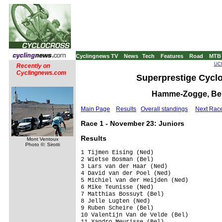
Cyclingnews TV
News
Tech
Features
Road
MTB
UCI
Recently on
Cyclingnews.com
Superprestige Cycl
Hamme-Zogge, Bel
Main Page
Results
Overall standings
Next Rac
Race 1 - November 23: Juniors
Results
Mont Ventoux
Photo ©: Sirotti
1 Tijmen Eising (Ned)                    
2 Wietse Bosman (Bel)                    
3 Lars van der Haar (Ned)                
4 David van der Poel (Ned)               
5 Michiel van der Heijden (Ned)          
6 Mike Teunisse (Ned)                    
7 Matthias Bossuyt (Bel)                 
8 Jelle Lugten (Ned)                     
9 Ruben Scheire (Bel)                    
10 Valentijn Van de Velde (Bel)          
11 Xandro Meurisse (Bel)                 