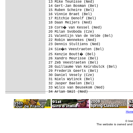
13 Mike Teunisse (Ned)                   
14 Gert-Jan Bosman (Bel)                 
15 Ruben Scheire (Bel)                   
16 Vinnie Braet (Bel)                    
17 Ritchie Denolf (Bel)                  
18 Daan Meijers (Ned)                    
19 Corn� van Kessel (Ned)               
20 Milan Svoboda (Cze)                   
21 Valentijn Van de Velde (Bel)          
22 Robin Wennekes (Ned)                  
23 Dennis Stultiens (Ned)                
24 Sie�n Veestraeten (Bel)              
25 Kenzie Boutt� (Bel)                  
26 Xandro Meurisse (Bel)                 
27 Zeb Veestraeten (Bel)                 
28 Guillaume Van Keirsbulck (Bel)        
29 Frederik Geerts (Bel)                 
30 Daniel Vesely (Cze)                   
31 Niels Wytinck (Bel)                   
32 Jasper Baelen (Bel)                   
33 Wilco van Beusekom (Ned)              
Hom
© Imm
The website is owned and