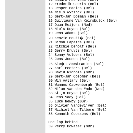
12 Frederik Geerts (Bel)                 
13 Jesper Baelen (Bel)                   
14 Niels Wytinck (Bel)                   
15 Gert-Jan Bosman (Bel)                 
16 Guillaume Van Keirsbulck (Bel)        
17 Daan Meijers (Ned)                    
18 Niels Koyen (Bel)                     
19 Jens Adams (Bel)                      
20 Kenzie Boutt� (Bel)                  
21 Simon Lapeire (Bel)                   
22 Ritchie Denolf (Bel)                  
23 Gerry Druyts (Bel)                    
24 Sonny Volders (Bel)                   
25 Jens Joosen (Bel)                     
26 Sie�n Veestraeten (Bel)              
27 Karl Peeters (Bel)                    
28 David Nichols (GBr)                   
29 Gert-Jan Opsomer (Bel)                
30 Wim AAllary (Bel)                     
31 Wannes Cauwenbergh (Bel)              
32 Milan van den Ende (Ned)              
33 Stijn Heyse (Bel)                     
34 Jens Saey (Bel)                       
35 Luke Newby (GBr)                      
36 Olivier Vandevijver (Bel)             
37 Michiel Van Tilborg (Bel)             
38 Kenneth Goossens (Bel)                
One lap behind

39 Perry Bowater (GBr)                   