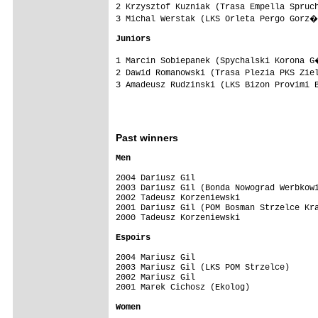
2 Krzysztof Kuzniak (Trasa Empella Spruc
3 Michal Werstak (LKS Orleta Pergo Gorz�
Juniors
1 Marcin Sobiepanek (Spychalski Korona G
2 Dawid Romanowski (Trasa Plezia PKS Zie
3 Amadeusz Rudzinski (LKS Bizon Provimi 
Past winners
Men

2004 Dariusz Gil
2003 Dariusz Gil (Bonda Nowograd Werbkowi
2002 Tadeusz Korzeniewski

2001 Dariusz Gil (POM Bosman Strzelce Kra
2000 Tadeusz Korzeniewski

Espoirs
2004 Mariusz Gil
2003 Mariusz Gil (LKS POM Strzelce)

2002 Mariusz Gil

2001 Marek Cichosz (Ekolog)
