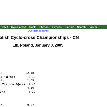
BMX
Cyclo-cross
Track
Photos
Fitness
Letters
Search
Forum
UCI codes explained
olish Cyclo-cross Championships - CN
Elk, Poland, January 8, 2005
e)             52.18

la K�rnik)       0.05

e)              1.09

h Zielona G�ra)  1.48

                4.16

�w)              4.29

e)             53.27
